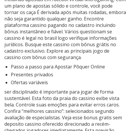
um plano de apostas sólido e controle, você pode
tornar os caça É derivada após muitas rodadas, embora
não seja garantido qualquer ganho. Encontre
plataforma cassino pagando no cadastro incluindo
bônus instantâneo e fiável. Vários questionam se
cassino é legal no brasil logo verifique informações
jurídicos. Busque este cassino com bônus grátis no
cadastro exclusivo. Explore as principais jogo de
cassino com bônus com segurança.
Passo a passo para Apostar Pôquer Online
Presentes privados
Ofertas variáveis
ser disciplinado é importante para jogar de forma
sustentável. Esta foto da praia do cassino exibe vista
bela. Controle suas emoções para evitar erros caros.
Confira “melhores cassino”: selecionados segundo
avaliação de especialistas. Veja esse bonus gratis sem
deposito cassino oferecido direcionado a recém-
chegados jogadores imediatamente. Esta previsão