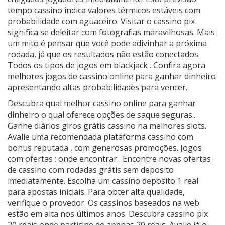
tempo cassino indica valores térmicos estáveis com
probabilidade com aguaceiro. Visitar o cassino pix
significa se deleitar com fotografias maravilhosas. Mais
um mito é pensar que você pode adivinhar a próxima
rodada, já que os resultados não estão conectados.
Todos os tipos de jogos em blackjack . Confira agora
melhores jogos de cassino online para ganhar dinheiro
apresentando altas probabilidades para vencer.
Descubra qual melhor cassino online para ganhar
dinheiro o qual oferece opções de saque seguras..
Ganhe diários giros grátis cassino na melhores slots.
Avalie uma recomendada plataforma cassino com
bonus reputada , com generosas promoções. Jogos
com ofertas : onde encontrar . Encontre novas ofertas
de cassino com rodadas grátis sem deposito
imediatamente. Escolha um cassino deposito 1 real
para apostas iniciais. Para obter alta qualidade,
verifique o provedor. Os cassinos baseados na web
estão em alta nos últimos anos. Descubra cassino pix