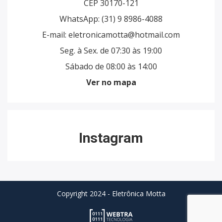
CEP 30170-121
WhatsApp:
(31) 9 8986-4088
E-mail:
eletronicamotta@hotmail.com
Seg. à Sex. de 07:30 às 19:00
Sábado de 08:00 às 14:00
Ver no mapa
Instagram
Copyright
2024
- Eletrônica Motta