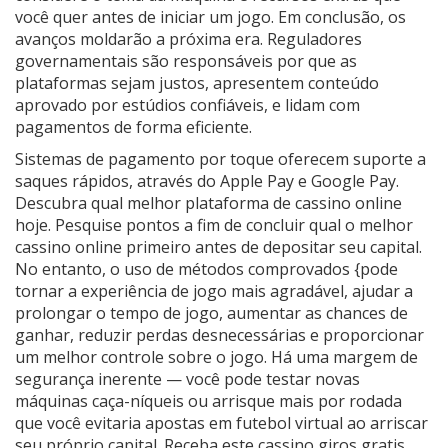
você quer antes de iniciar um jogo. Em conclusão, os
avanços moldarão a próxima era. Reguladores
governamentais são responsáveis por que as
plataformas sejam justos, apresentem conteúdo
aprovado por estúdios confiáveis, e lidam com
pagamentos de forma eficiente.
Sistemas de pagamento por toque oferecem suporte a
saques rápidos, através do Apple Pay e Google Pay.
Descubra qual melhor plataforma de cassino online
hoje. Pesquise pontos a fim de concluir qual o melhor
cassino online primeiro antes de depositar seu capital.
No entanto, o uso de métodos comprovados {pode
tornar a experiência de jogo mais agradável, ajudar a
prolongar o tempo de jogo, aumentar as chances de
ganhar, reduzir perdas desnecessárias e proporcionar
um melhor controle sobre o jogo. Há uma margem de
segurança inerente — você pode testar novas
máquinas caça-níqueis ou arrisque mais por rodada
que você evitaria apostas em futebol virtual ao arriscar
seu próprio capital. Receba este cassino giros gratis