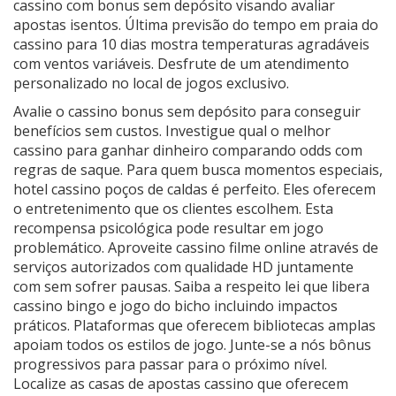
cassino com bonus sem depósito visando avaliar
apostas isentos. Última previsão do tempo em praia do
cassino para 10 dias mostra temperaturas agradáveis
com ventos variáveis. Desfrute de um atendimento
personalizado no local de jogos exclusivo.
Avalie o cassino bonus sem depósito para conseguir
benefícios sem custos. Investigue qual o melhor
cassino para ganhar dinheiro comparando odds com
regras de saque. Para quem busca momentos especiais,
hotel cassino poços de caldas é perfeito. Eles oferecem
o entretenimento que os clientes escolhem. Esta
recompensa psicológica pode resultar em jogo
problemático. Aproveite cassino filme online através de
serviços autorizados com qualidade HD juntamente
com sem sofrer pausas. Saiba a respeito lei que libera
cassino bingo e jogo do bicho incluindo impactos
práticos. Plataformas que oferecem bibliotecas amplas
apoiam todos os estilos de jogo. Junte-se a nós bônus
progressivos para passar para o próximo nível.
Localize as casas de apostas cassino que oferecem