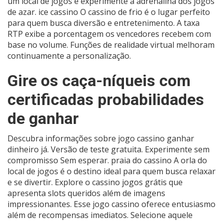
um local de jogos e experimente a adrenalina dos jogos
de azar. ice cassino O cassino de frio é o lugar perfeito
para quem busca diversão e entretenimento. A taxa
RTP exibe a porcentagem os vencedores recebem com
base no volume. Funções de realidade virtual melhoram
continuamente a personalização.
Gire os caça-níqueis com
certificadas probabilidades
de ganhar
Descubra informações sobre jogo cassino ganhar
dinheiro já. Versão de teste gratuita. Experimente sem
compromisso Sem esperar. praia do cassino A orla do
local de jogos é o destino ideal para quem busca relaxar
e se divertir. Explore o cassino jogos grátis que
apresenta slots queridos além de imagens
impressionantes. Esse jogo cassino oferece entusiasmo
além de recompensas imediatos. Selecione aquele