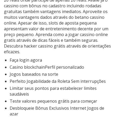
20 reais onde participe de apenas 20 reais. Avalie já o
cassino com bônus no cadastro incluindo rodadas
gratuitas também vantagens imediatos. Aproveite os
muitos vantagens dados através do betano cassino
online. Apesar de isso, slots de aposta pequena
apresentam valor de entretenimento decente por um
preço pequeno. Aprenda como a jogar cassino online
gratis através de dicas fáceis e também seguras.
Descubra hacker cassino grátis através de orientações
eficazes.
Faça login agora
Casino blockchainPerfil personalizado
Jogos baseados na sorte
Perfeito Jogabilidade da Roleta Sem interrupções
Limitar seus pontos para estabelecer limites
saudáveis
Teste valores pequenos grátis para começar
Desbloqueie Bônus Exclusivos Internet Jogos de
azar