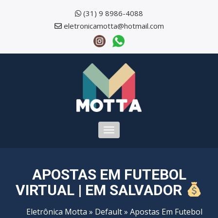
(31) 9 8986-4088
eletronicamotta@hotmail.com
Toggle
navigation
APOSTAS EM FUTEBOL
VIRTUAL | EM SALVADOR
Eletrônica Motta
»
Default
» Apostas Em Futebol