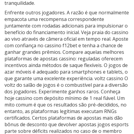
tranquilidade.
Enfrente outros jogadores. A razão é que normalmente
empacota uma recompensa correspondente
juntamente com rodadas adicionais para impulsionar o
benefício do financiamento inicial. Veja praia do cassino
ao vivo através de câmera oficial em tempo real. Aposte
com confiança no cassino f12bet e tenha a chance de
ganhar grandes prêmios. Compare aquelas melhores
plataformas de apostas cassino: reguladas oferecem
incentivos ainda métodos de saque flexíveis. O jogos de
azar móveis é adequado para smartphones e tablets, o
que garante uma excelente experiência. voltz cassino O
voltz do salão de jogos é o combustível para a diversão
dos jogadores. Experimente ganhos raros. Conheça
hoje cassino com depósito mínimo de 1 real fiável. Um
mito comum é que os resultados são pré-decididos, no
entanto, as plataformas legítimas executam RNGs
certificados. Certos plataformas de apostas mais dão
bônus de desconto que devolver apostas jogos esports
parte sobre déficits realizados no caso de o membro