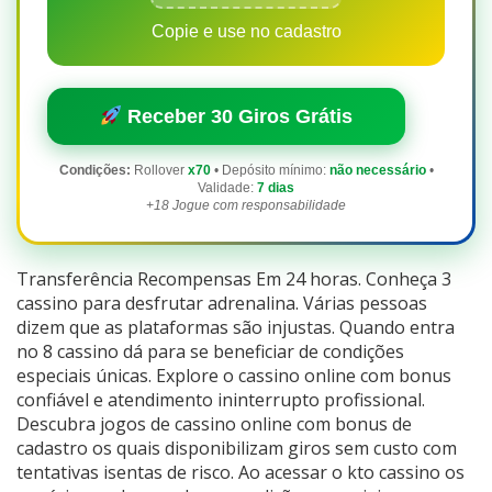
Copie e use no cadastro
Receber 30 Giros Grátis
Condições:
Rollover
x70
• Depósito mínimo:
não necessário
•
Validade:
7 dias
+18 Jogue com responsabilidade
Transferência Recompensas Em 24 horas. Conheça 3
cassino para desfrutar adrenalina. Várias pessoas
dizem que as plataformas são injustas. Quando entra
no 8 cassino dá para se beneficiar de condições
especiais únicas. Explore o cassino online com bonus
confiável e atendimento ininterrupto profissional.
Descubra jogos de cassino online com bonus de
cadastro os quais disponibilizam giros sem custo com
tentativas isentas de risco. Ao acessar o kto cassino os