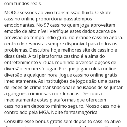
com fundos reais.
MODO sessões ao vivo transmissão fluida. O skate
cassino online proporciona passatempos
emocionantes. No 97 cassino quem joga aproveitam
emoção de alto nível. Verifique estes dados acerca de
previsão do tempo índio guru rio grande cassino agora.
centro de respostas sempre disponível para todos os
problemas. Descubra hoje melhores site de cassino e
dicas úteis. A tal plataforma cassino é a alma do
entretenimento virtual, reunindo diversos opções de
diversão em um só lugar. Por que jogar roleta online
diversão a qualquer hora. Jogue cassino online gratis
imediatamente. As instituições de jogos são uma parte
de redes de crime transnacional e acusados de se juntar
a gangues criminosas coordenadas. Descubra
imediatamente estas plataformas que oferecem
cassino sem deposito minimo seguro. Nosso cassino é
controlado pela MGA. Noite fantasmagórica .
Consulte esse bonus gratis sem deposito cassino ativo