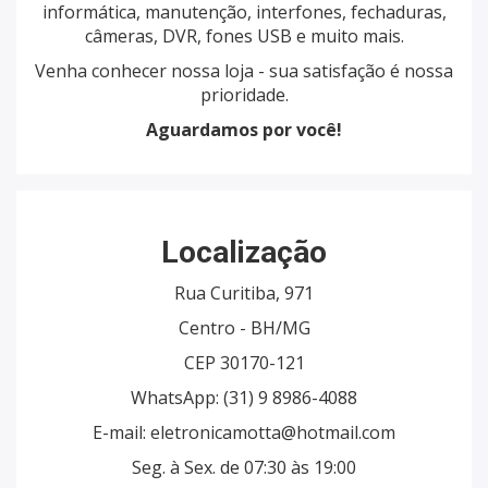
informática, manutenção, interfones, fechaduras,
câmeras, DVR, fones USB e muito mais.
Venha conhecer nossa loja - sua satisfação é nossa
prioridade.
Aguardamos por você!
Localização
Rua Curitiba, 971
Centro - BH/MG
CEP 30170-121
WhatsApp:
(31) 9 8986-4088
E-mail:
eletronicamotta@hotmail.com
Seg. à Sex. de 07:30 às 19:00