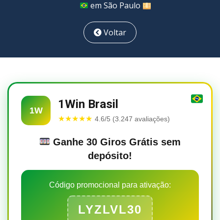
em São Paulo
Voltar
1Win Brasil
1W
★★★★★
4.6/5 (3.247 avaliações)
Ganhe 30 Giros Grátis sem
depósito!
Código promocional para ativação:
LYZLVL30