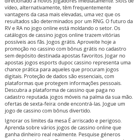
direcionado a novos jogadores imediatamente. Slots de
vídeo, alternativamente, têm frequentemente
vantagens da casa mais elevadas, uma vez que os
resultados são determinados por um RNG. O futuro da
RV e RA no jogo online está moldando o setor. Os
catálogos de cassino jogos online trazem vitórias
possíveis aos fãs. Jogos grátis. Aproveite hoje a
promoção no cassino com bônus grátis no cadastro
sem depósito destinada apostas favoritos. Jogar no
apostas jogos esports dupoc cassino representa uma
chance prática para aqueles que procuram jogos
digitais. Proteção de dados são essenciais, com
plataformas que protegem informações pessoais.
Descubra a plataforma de cassino que paga no
cadastro reputada. jogos móveis na palma da sua mão.
ofertas de sexta-feira: onde encontrá-las. Jogue um
jogo de cassino com bônus divertido.
Ignorar os limites da mesa É arriscado e perigoso.
Aprenda sobre vários jogos de cassino online que
ganha dinheiro real realmente. Pesquise géneros