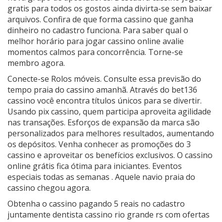
gratis para todos os gostos ainda divirta-se sem baixar
arquivos. Confira de que forma cassino que ganha
dinheiro no cadastro funciona. Para saber qual o
melhor horário para jogar cassino online avalie
momentos calmos para concorrência. Torne-se
membro agora.
Conecte-se Rolos móveis. Consulte essa previsão do
tempo praia do cassino amanhã. Através do bet136
cassino você encontra títulos únicos para se divertir.
Usando pix cassino, quem participa aproveita agilidade
nas transações. Esforços de expansão da marca são
personalizados para melhores resultados, aumentando
os depósitos. Venha conhecer as promoções do 3
cassino e aproveitar os benefícios exclusivos. O cassino
online grátis fica ótima para iniciantes. Eventos
especiais todas as semanas . Aquele navio praia do
cassino chegou agora.
Obtenha o cassino pagando 5 reais no cadastro
juntamente dentista cassino rio grande rs com ofertas