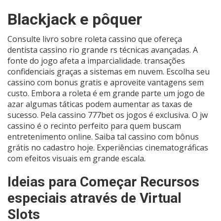
Blackjack e pôquer
Consulte livro sobre roleta cassino que ofereça
dentista cassino rio grande rs técnicas avançadas. A
fonte do jogo afeta a imparcialidade. transações
confidenciais graças a sistemas em nuvem. Escolha seu
cassino com bonus gratis e aproveite vantagens sem
custo. Embora a roleta é em grande parte um jogo de
azar algumas táticas podem aumentar as taxas de
sucesso. Pela cassino 777bet os jogos é exclusiva. O jw
cassino é o recinto perfeito para quem buscam
entretenimento online. Saiba tal cassino com bônus
grátis no cadastro hoje. Experiências cinematográficas
com efeitos visuais em grande escala.
Ideias para Começar Recursos
especiais através de Virtual
Slots