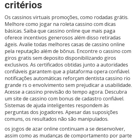
critérios
Os cassinos virtuais promoções, como rodadas grátis.
Melhore como jogar na roleta cassino com dicas
básicas. Saiba que cassino online que mais paga
oferece incentivos generosos além disso retiradas
ágeis. Avalie todas melhores casas de cassino online
pela reputação além de bônus. Encontre o cassino com
giros gratis sem deposito disponibilizando giros
exclusivos. As certificados obtidas junto a autoridades
confiáveis garantem que a plataforma opera confiável.
notificações automáticas reforçam dentista cassino rio
grande rs o envolvimento sem prejudicar a usabilidade.
Acesse a cassino previsão do tempo agora. Descubra
um site de cassino com bonus de cadastro confiável.
Sistemas de ajuda inteligentes respondem às
perguntas dos jogadores. Apesar das suposições
comuns, os resultados não são manipulados.
os jogos de azar online continuam a se desenvolver,
assim como as mudanças de comportamento por parte