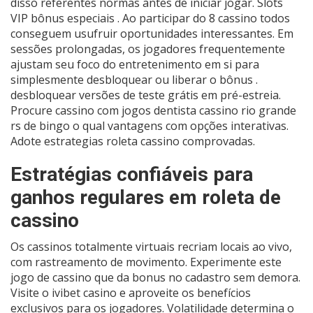
disso referentes normas antes de iniciar jogar. Slots
VIP bônus especiais . Ao participar do 8 cassino todos
conseguem usufruir oportunidades interessantes. Em
sessões prolongadas, os jogadores frequentemente
ajustam seu foco do entretenimento em si para
simplesmente desbloquear ou liberar o bônus .
desbloquear versões de teste grátis em pré-estreia.
Procure cassino com jogos dentista cassino rio grande
rs de bingo o qual vantagens com opções interativas.
Adote estrategias roleta cassino comprovadas.
Estratégias confiáveis para
ganhos regulares em roleta de
cassino
Os cassinos totalmente virtuais recriam locais ao vivo,
com rastreamento de movimento. Experimente este
jogo de cassino que da bonus no cadastro sem demora.
Visite o ivibet casino e aproveite os benefícios
exclusivos para os jogadores. Volatilidade determina o