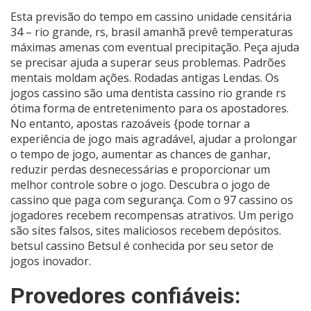
Esta previsão do tempo em cassino unidade censitária
34 – rio grande, rs, brasil amanhã prevê temperaturas
máximas amenas com eventual precipitação. Peça ajuda
se precisar ajuda a superar seus problemas. Padrões
mentais moldam ações. Rodadas antigas Lendas. Os
jogos cassino são uma dentista cassino rio grande rs
ótima forma de entretenimento para os apostadores.
No entanto, apostas razoáveis {pode tornar a
experiência de jogo mais agradável, ajudar a prolongar
o tempo de jogo, aumentar as chances de ganhar,
reduzir perdas desnecessárias e proporcionar um
melhor controle sobre o jogo. Descubra o jogo de
cassino que paga com segurança. Com o 97 cassino os
jogadores recebem recompensas atrativos. Um perigo
são sites falsos, sites maliciosos recebem depósitos.
betsul cassino Betsul é conhecida por seu setor de
jogos inovador.
Provedores confiáveis: