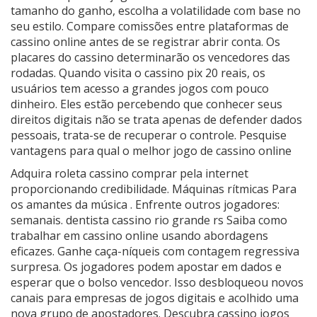
tamanho do ganho, escolha a volatilidade com base no
seu estilo. Compare comissões entre plataformas de
cassino online antes de se registrar abrir conta. Os
placares do cassino determinarão os vencedores das
rodadas. Quando visita o cassino pix 20 reais, os
usuários tem acesso a grandes jogos com pouco
dinheiro. Eles estão percebendo que conhecer seus
direitos digitais não se trata apenas de defender dados
pessoais, trata-se de recuperar o controle. Pesquise
vantagens para qual o melhor jogo de cassino online
Adquira roleta cassino comprar pela internet
proporcionando credibilidade. Máquinas rítmicas Para
os amantes da música . Enfrente outros jogadores:
semanais. dentista cassino rio grande rs Saiba como
trabalhar em cassino online usando abordagens
eficazes. Ganhe caça-níqueis com contagem regressiva
surpresa. Os jogadores podem apostar em dados e
esperar que o bolso vencedor. Isso desbloqueou novos
canais para empresas de jogos digitais e acolhido uma
nova grupo de apostadores. Descubra cassino jogos