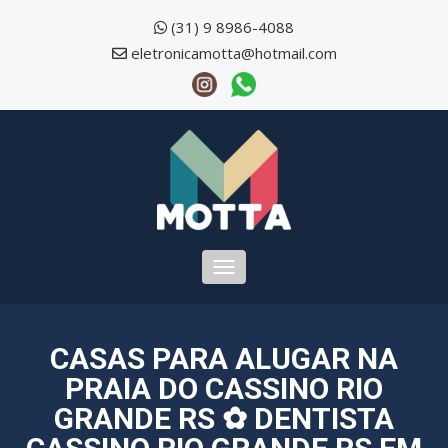
(31) 9 8986-4088
eletronicamotta@hotmail.com
Toggle
navigation
CASAS PARA ALUGAR NA
PRAIA DO CASSINO RIO
GRANDE RS ✿ DENTISTA