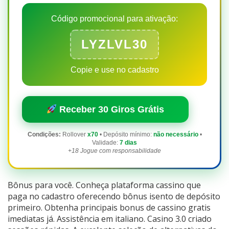
Código promocional para ativação:
LYZLVL30
Copie e use no cadastro
Receber 30 Giros Grátis
Condições:
Rollover
x70
• Depósito mínimo:
não necessário
•
Validade:
7 dias
+18 Jogue com responsabilidade
Bônus para você. Conheça plataforma cassino que
paga no cadastro oferecendo bônus isento de depósito
primeiro. Obtenha principais bonus de cassino gratis
imediatas já. Assistência em italiano. Casino 3.0 criado