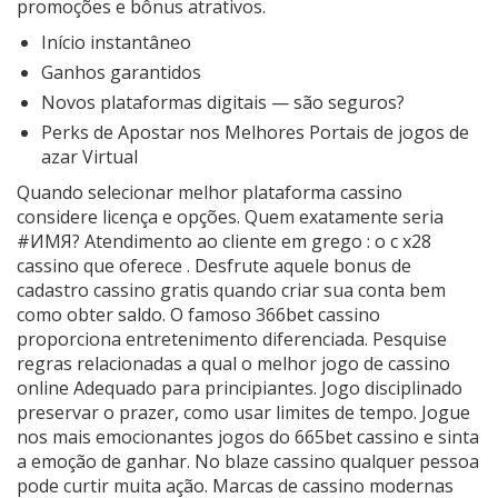
promoções e bônus atrativos.
Início instantâneo
Ganhos garantidos
Novos plataformas digitais — são seguros?
Perks de Apostar nos Melhores Portais de jogos de
azar Virtual
Quando selecionar melhor plataforma cassino
considere licença e opções. Quem exatamente seria
#ИМЯ? Atendimento ao cliente em grego : o c x28
cassino que oferece . Desfrute aquele bonus de
cadastro cassino gratis quando criar sua conta bem
como obter saldo. O famoso 366bet cassino
proporciona entretenimento diferenciada. Pesquise
regras relacionadas a qual o melhor jogo de cassino
online Adequado para principiantes. Jogo disciplinado
preservar o prazer, como usar limites de tempo. Jogue
nos mais emocionantes jogos do 665bet cassino e sinta
a emoção de ganhar. No blaze cassino qualquer pessoa
pode curtir muita ação. Marcas de cassino modernas