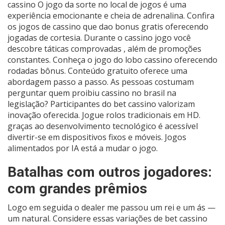
cassino O jogo da sorte no local de jogos é uma
experiência emocionante e cheia de adrenalina. Confira
os jogos de cassino que dao bonus gratis oferecendo
jogadas de cortesia. Durante o cassino jogo você
descobre táticas comprovadas , além de promoções
constantes. Conheça o jogo do lobo cassino oferecendo
rodadas bônus. Conteúdo gratuito oferece uma
abordagem passo a passo. As pessoas costumam
perguntar quem proibiu cassino no brasil na
legislação? Participantes do bet cassino valorizam
inovação oferecida. Jogue rolos tradicionais em HD.
graças ao desenvolvimento tecnológico é acessível
divertir-se em dispositivos fixos e móveis. Jogos
alimentados por IA está a mudar o jogo.
Batalhas com outros jogadores:
com grandes prêmios
Logo em seguida o dealer me passou um rei e um ás —
um natural. Considere essas variações de bet cassino