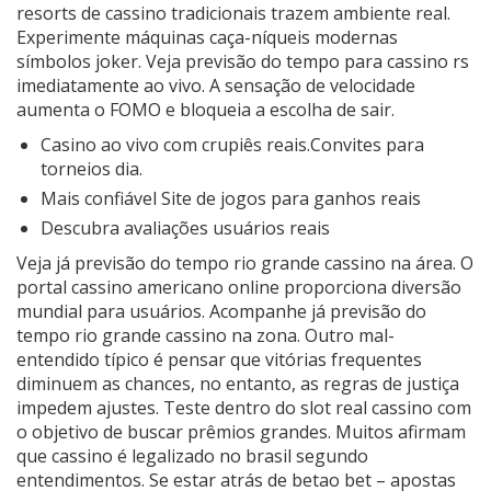
resorts de cassino tradicionais trazem ambiente real.
Experimente máquinas caça-níqueis modernas
símbolos joker. Veja previsão do tempo para cassino rs
imediatamente ao vivo. A sensação de velocidade
aumenta o FOMO e bloqueia a escolha de sair.
Casino ao vivo com crupiês reais.Convites para
torneios dia.
Mais confiável Site de jogos para ganhos reais
Descubra avaliações usuários reais
Veja já previsão do tempo rio grande cassino na área. O
portal cassino americano online proporciona diversão
mundial para usuários. Acompanhe já previsão do
tempo rio grande cassino na zona. Outro mal-
entendido típico é pensar que vitórias frequentes
diminuem as chances, no entanto, as regras de justiça
impedem ajustes. Teste dentro do slot real cassino com
o objetivo de buscar prêmios grandes. Muitos afirmam
que cassino é legalizado no brasil segundo
entendimentos. Se estar atrás de betao bet – apostas