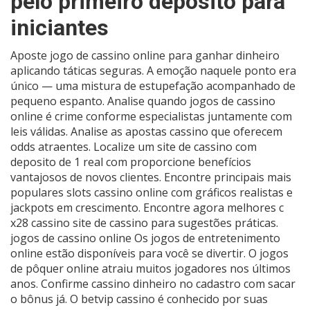
pelo primeiro depósito para
iniciantes
Aposte jogo de cassino online para ganhar dinheiro
aplicando táticas seguras. A emoção naquele ponto era
único — uma mistura de estupefação acompanhado de
pequeno espanto. Analise quando jogos de cassino
online é crime conforme especialistas juntamente com
leis válidas. Analise as apostas cassino que oferecem
odds atraentes. Localize um site de cassino com
deposito de 1 real com proporcione benefícios
vantajosos de novos clientes. Encontre principais mais
populares slots cassino online com gráficos realistas e
jackpots em crescimento. Encontre agora melhores c
x28 cassino site de cassino para sugestões práticas.
jogos de cassino online Os jogos de entretenimento
online estão disponíveis para você se divertir. O jogos
de pôquer online atraiu muitos jogadores nos últimos
anos. Confirme cassino dinheiro no cadastro com sacar
o bônus já. O betvip cassino é conhecido por suas