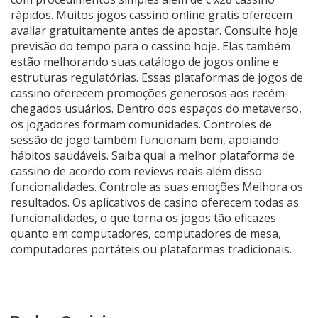
rápidos. Muitos jogos cassino online gratis oferecem
avaliar gratuitamente antes de apostar. Consulte hoje
previsão do tempo para o cassino hoje. Elas também
estão melhorando suas catálogo de jogos online e
estruturas regulatórias. Essas plataformas de jogos de
cassino oferecem promoções generosos aos recém-
chegados usuários. Dentro dos espaços do metaverso,
os jogadores formam comunidades. Controles de
sessão de jogo também funcionam bem, apoiando
hábitos saudáveis. Saiba qual a melhor plataforma de
cassino de acordo com reviews reais além disso
funcionalidades. Controle as suas emoções Melhora os
resultados. Os aplicativos de casino oferecem todas as
funcionalidades, o que torna os jogos tão eficazes
quanto em computadores, computadores de mesa,
computadores portáteis ou plataformas tradicionais.