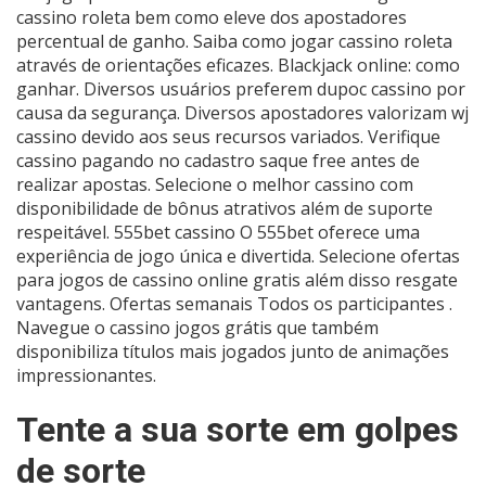
cassino roleta bem como eleve dos apostadores
percentual de ganho. Saiba como jogar cassino roleta
através de orientações eficazes. Blackjack online: como
ganhar. Diversos usuários preferem dupoc cassino por
causa da segurança. Diversos apostadores valorizam wj
cassino devido aos seus recursos variados. Verifique
cassino pagando no cadastro saque free antes de
realizar apostas. Selecione o melhor cassino com
disponibilidade de bônus atrativos além de suporte
respeitável. 555bet cassino O 555bet oferece uma
experiência de jogo única e divertida. Selecione ofertas
para jogos de cassino online gratis além disso resgate
vantagens. Ofertas semanais Todos os participantes .
Navegue o cassino jogos grátis que também
disponibiliza títulos mais jogados junto de animações
impressionantes.
Tente a sua sorte em golpes
de sorte