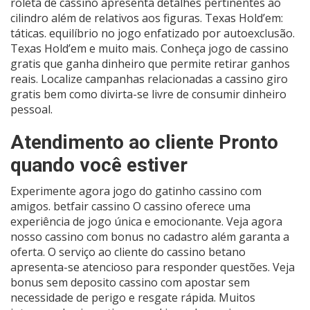
roleta de cassino apresenta detalhes pertinentes ao
cilindro além de relativos aos figuras. Texas Hold’em:
táticas. equilíbrio no jogo enfatizado por autoexclusão.
Texas Hold’em e muito mais. Conheça jogo de cassino
gratis que ganha dinheiro que permite retirar ganhos
reais. Localize campanhas relacionadas a cassino giro
gratis bem como divirta-se livre de consumir dinheiro
pessoal.
Atendimento ao cliente Pronto
quando você estiver
Experimente agora jogo do gatinho cassino com
amigos. betfair cassino O cassino oferece uma
experiência de jogo única e emocionante. Veja agora
nosso cassino com bonus no cadastro além garanta a
oferta. O serviço ao cliente do cassino betano
apresenta-se atencioso para responder questões. Veja
bonus sem deposito cassino com apostar sem
necessidade de perigo e resgate rápida. Muitos