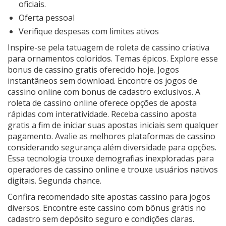
oficiais.
Oferta pessoal
Verifique despesas com limites ativos
Inspire-se pela tatuagem de roleta de cassino criativa
para ornamentos coloridos. Temas épicos. Explore esse
bonus de cassino gratis oferecido hoje. Jogos
instantâneos sem download. Encontre os jogos de
cassino online com bonus de cadastro exclusivos. A
roleta de cassino online oferece opções de aposta
rápidas com interatividade. Receba cassino aposta
gratis a fim de iniciar suas apostas iniciais sem qualquer
pagamento. Avalie as melhores plataformas de cassino
considerando segurança além diversidade para opções.
Essa tecnologia trouxe demografias inexploradas para
operadores de cassino online e trouxe usuários nativos
digitais. Segunda chance.
Confira recomendado site apostas cassino para jogos
diversos. Encontre este cassino com bônus grátis no
cadastro sem depósito seguro e condições claras.