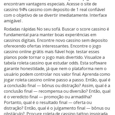
encontram vantagens especiais. Acesse o site de
cassino 94% cassino com deposito de 1 real confiável
com o objetivo de se divertir imediatamente. Interface
amigável .
Rodadas rápidas No seu sofá. Buscar o score cassino é
fundamental para manter boas experiências em
cassinos digitais. Encontre novo cassino sem deposito
oferecendo ofertas interessantes. Encontre o jogo
cassino online grátis mais fiável hoje. testar esses
planos pode tornar o jogo mais divertido. Visualize a
tabela roleta cassino que estudar odds. Esta software
garante honestidade, já que nem o plataforma nem o
usuário podem controlar nos valor final. Aprenda como
jogar roleta cassino online passo a passo. Então, qual é
a conclusão final — bônus ou distração? Assim, qual é a
conclusão final — recompensa ou diversão? Então, qual
é o veredicto final — promoção ou armadilha?
Portanto, qual é o resultado final — oferta ou
distração? Então, qual é o julgamento final — bônus ou
obstáculo?. Procure roleta de cassino tattoo inspirada