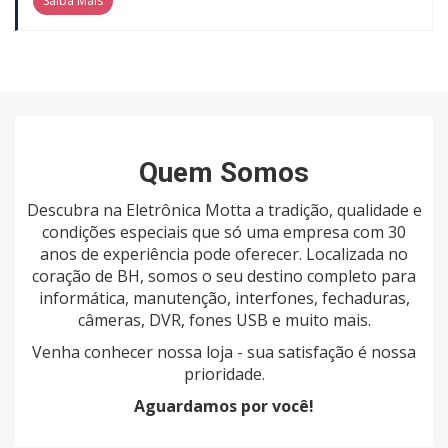
Saiba Mais
Quem Somos
Descubra na Eletrônica Motta a tradição, qualidade e
condições especiais que só uma empresa com 30
anos de experiência pode oferecer. Localizada no
coração de BH, somos o seu destino completo para
informática, manutenção, interfones, fechaduras,
câmeras, DVR, fones USB e muito mais.
Venha conhecer nossa loja - sua satisfação é nossa
prioridade.
Aguardamos por você!