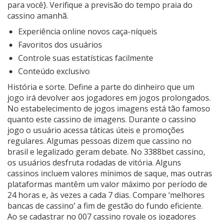
para você}. Verifique a previsão do tempo praia do
cassino amanhã.
Experiência online novos caça-níqueis
Favoritos dos usuários
Controle suas estatísticas facilmente
Conteúdo exclusivo
História e sorte. Define a parte do dinheiro que um
jogo irá devolver aos jogadores em jogos prolongados.
No estabelecimento de jogos imagens está tão famoso
quanto este cassino de imagens. Durante o cassino
jogo o usuário acessa táticas úteis e promoções
regulares. Algumas pessoas dizem que cassino no
brasil e legalizado geram debate. No 3388bet cassino,
os usuários desfruta rodadas de vitória. Alguns
cassinos incluem valores mínimos de saque, mas outras
plataformas mantêm um valor máximo por período de
24 horas e, às vezes a cada 7 dias. Compare ‘melhores
bancas de cassino’ a fim de gestão do fundo eficiente.
Ao se cadastrar no 007 cassino royale os jogadores