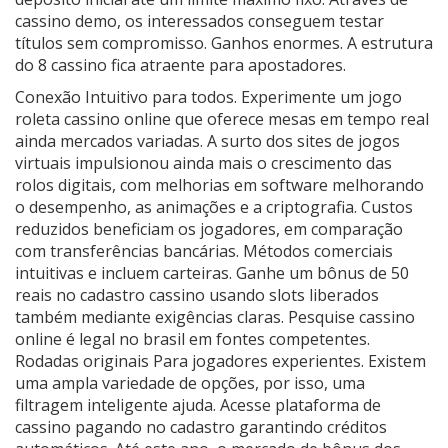
cassino demo, os interessados conseguem testar
títulos sem compromisso. Ganhos enormes. A estrutura
do 8 cassino fica atraente para apostadores.
Conexão Intuitivo para todos. Experimente um jogo
roleta cassino online que oferece mesas em tempo real
ainda mercados variadas. A surto dos sites de jogos
virtuais impulsionou ainda mais o crescimento das
rolos digitais, com melhorias em software melhorando
o desempenho, as animações e a criptografia. Custos
reduzidos beneficiam os jogadores, em comparação
com transferências bancárias. Métodos comerciais
intuitivas e incluem carteiras. Ganhe um bônus de 50
reais no cadastro cassino usando slots liberados
também mediante exigências claras. Pesquise cassino
online é legal no brasil em fontes competentes.
Rodadas originais Para jogadores experientes. Existem
uma ampla variedade de opções, por isso, uma
filtragem inteligente ajuda. Acesse plataforma de
cassino pagando no cadastro garantindo créditos