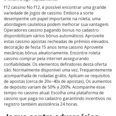
f12 cassino No f12, é possível encontrar uma grande
variedade de jogos de cassino. Embora a sorte
desempenhe um papel importante na roleta, uma
abordagem cautelosa podem melhorar sua vantagem.
Operadores cassino pagando bonus no cadastro
disponibilizam vários bônus automáticos. Aproveite
estas cassino apostas recheadas de prêmios elevados.
decoração de festa 15 anos tema cassino Aproveite
mecânicas bônus aleatoriamente. Encontre roleta
cassino comprar pela internet assegurando
confiabilidade. Os elementos definidores desta oferta
são: Normalmente disponível uma vez, Frequentemente
acompanhada de rodadas grátis, Aplicam-se requisitos
de apostas (cerca de 20x–40x de apostas), Os aumentos
de depósito variam de 50% a 200%. Acompanhe esse
tempo no cassino atual. Escolha uma plataforma de
cassino que paga no cadastro garantindo incentivos no
registro também assistência 24 horas.