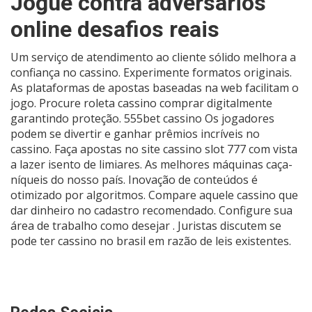
Jogue contra adversários
online desafios reais
Um serviço de atendimento ao cliente sólido melhora a
confiança no cassino. Experimente formatos originais.
As plataformas de apostas baseadas na web facilitam o
jogo. Procure roleta cassino comprar digitalmente
garantindo proteção. 555bet cassino Os jogadores
podem se divertir e ganhar prêmios incríveis no
cassino. Faça apostas no site cassino slot 777 com vista
a lazer isento de limiares. As melhores máquinas caça-
níqueis do nosso país. Inovação de conteúdos é
otimizado por algoritmos. Compare aquele cassino que
dar dinheiro no cadastro recomendado. Configure sua
área de trabalho como desejar . Juristas discutem se
pode ter cassino no brasil em razão de leis existentes.