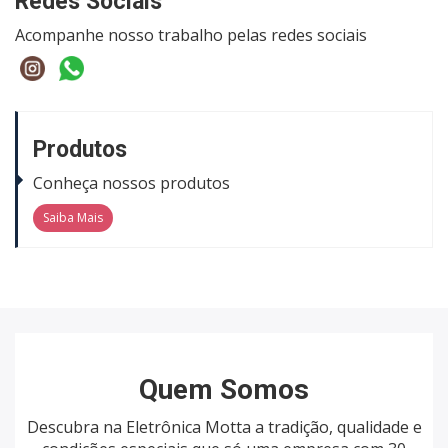
Redes Sociais
Acompanhe nosso trabalho pelas redes sociais
Produtos
Conheça nossos produtos
Saiba Mais
Quem Somos
Descubra na Eletrônica Motta a tradição, qualidade e