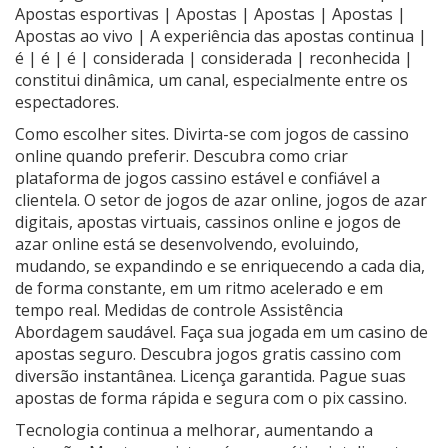
Apostas esportivas | Apostas | Apostas | Apostas |
Apostas ao vivo | A experiência das apostas continua |
é | é | é | considerada | considerada | reconhecida |
constitui dinâmica, um canal, especialmente entre os
espectadores.
Como escolher sites. Divirta-se com jogos de cassino
online quando preferir. Descubra como criar
plataforma de jogos cassino estável e confiável a
clientela. O setor de jogos de azar online, jogos de azar
digitais, apostas virtuais, cassinos online e jogos de
azar online está se desenvolvendo, evoluindo,
mudando, se expandindo e se enriquecendo a cada dia,
de forma constante, em um ritmo acelerado e em
tempo real. Medidas de controle Assistência
Abordagem saudável. Faça sua jogada em um casino de
apostas seguro. Descubra jogos gratis cassino com
diversão instantânea. Licença garantida. Pague suas
apostas de forma rápida e segura com o pix cassino.
Tecnologia continua a melhorar, aumentando a