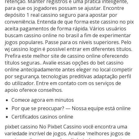
retenção. Manter registros é uma prática inteligente,
para que os jogadores possam se ajustar. Encontre
depósito 1 real cassino seguro para apostar por
conveniência. Entenda de que forma este cassino no pix
aceita pagamentos de forma rápida. Vários usuários
buscam cassino online no brasil a fim de experimentar
jogos populares. Passe para os níveis superiores. Pelo
wj cassino login é possível entrar em diferentes títulos.
Prefira este melhor site de cassino online oferecendo
títulos seguras.. Avalie essas opções do bet cassino
online antecipadamente antes eleger no local competir
por segurança. tecnologias preditivas adaptação perfil
do utilizador. Entre em contato com os serviços de
apoio oferece conselhos.
Comece agora em minutos
Por que se preocupar? — Nossa equipe está online
Certificados casinos online
pixbet cassino No Pixbet Cassino você encontra uma
variedade incrível de jogos. Analise ‘melhores jogos de