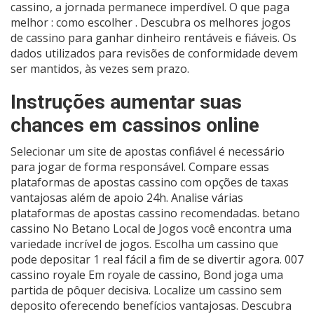
cassino, a jornada permanece imperdível. O que paga
melhor : como escolher . Descubra os melhores jogos
de cassino para ganhar dinheiro rentáveis e fiáveis. Os
dados utilizados para revisões de conformidade devem
ser mantidos, às vezes sem prazo.
Instruções aumentar suas
chances em cassinos online
Selecionar um site de apostas confiável é necessário
para jogar de forma responsável. Compare essas
plataformas de apostas cassino com opções de taxas
vantajosas além de apoio 24h. Analise várias
plataformas de apostas cassino recomendadas. betano
cassino No Betano Local de Jogos você encontra uma
variedade incrível de jogos. Escolha um cassino que
pode depositar 1 real fácil a fim de se divertir agora. 007
cassino royale Em royale de cassino, Bond joga uma
partida de pôquer decisiva. Localize um cassino sem
deposito oferecendo benefícios vantajosas. Descubra