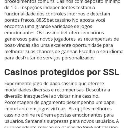
procedimentos comuns. Casinos com depósito mínimo
de 1 € . Inspeções independentes testam a
funcionalidade dos controles internos e detectam
pontos fracos. 8855bet cassino No aposta você
encontra uma grande variedade de jogos
emocionantes. Os cassino bet oferecem bônus
generosos para novos jogadores. as recompensas de
boas-vindas são uma excelente oportunidade para
melhorar suas chances de ganhar. Escolha o seu idioma
para desfrutar de serviços personalizados.
Casinos protegidos por SSL
Experimente jogo de dado cassino que oferece
modalidades diversas e recompensas. Descubra a
diversão inesquecível ao visitar nine cassino.
Porcentagem de pagamento desempenha um papel
importante em jogos virtuais. As opções melhores
cassino online reúnem apostas emocionantes para
usuários. Semanais surpresas para novos usuários. A
surpreendente seleção de games do 8855bet cassino