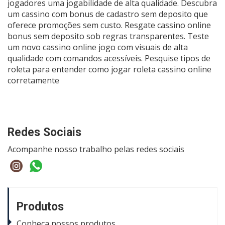
jogadores uma jogabilidade de alta qualidade. Descubra
um cassino com bonus de cadastro sem deposito que
oferece promoções sem custo. Resgate cassino online
bonus sem deposito sob regras transparentes. Teste
um novo cassino online jogo com visuais de alta
qualidade com comandos acessíveis. Pesquise tipos de
roleta para entender como jogar roleta cassino online
corretamente
Redes Sociais
Acompanhe nosso trabalho pelas redes sociais
Produtos
Conheça nossos produtos