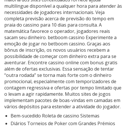
multilingue disponível a qualquer hora para atender às
necessidades de jogadores internacionais. Veja
completa previsão acerca de previsão do tempo em
praia do cassino para 10 dias para consulta. A
matemática favorece o operador, jogadores reais
sacam seu dinheiro. betboom cassino Experimente a
emoção de jogar no betboom cassino. Graças aos
bônus de inscrição, os novos usuários recebem a
possibilidade de começar com dinheiro extra para se
aventurar. Encontre cassino online com bonus gratis
além de ofertas exclusivas. Essa sensação de tentar
“outra rodada” se torna mais forte com o dinheiro
promocional, especialmente com temporizadores de
contagem regressiva e ofertas por tempo limitado que
o levam a agir rapidamente. Muitos sites de jogos
implementam pacotes de boas-vindas em camadas em
vários depósitos para estender a atividade do jogador.
Bem-sucedido Roleta de cassino Sistemas
Diários Torneios de Poker com Grandes Prémios