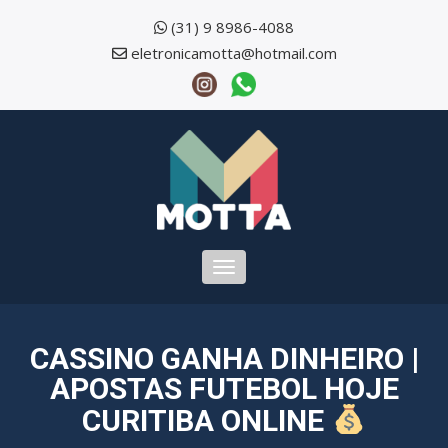
(31) 9 8986-4088
eletronicamotta@hotmail.com
Toggle
navigation
CASSINO GANHA DINHEIRO |
APOSTAS FUTEBOL HOJE
CURITIBA ONLINE