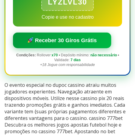
LYZLVL30
Copie e use no cadastro
Receber 30 Giros Grátis
Condições:
Rollover
x70
• Depósito mínimo:
não necessário
•
Validade:
7 dias
+18 Jogue com responsabilidade
O evento especial no dupoc cassino atraiu muitos
jogadores experientes. Navegação atraente em
dispositivos móveis. Utilize nesse cassino pix 20 reais
trazendo promoções grátis e ganhos imediatos. Cada
variante tem {suas próprias pagamentos diferentes e
diferentes vantagens para o cassino. cassino 777bet
Descubra os melhores jogos apostas futebol hoje e
promoções no cassino 777bet. Apostando no bet