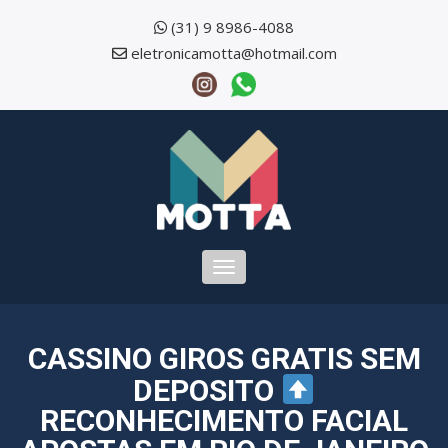
(31) 9 8986-4088
eletronicamotta@hotmail.com
Toggle
navigation
CASSINO GIROS GRATIS SEM
DEPOSITO
RECONHECIMENTO FACIAL