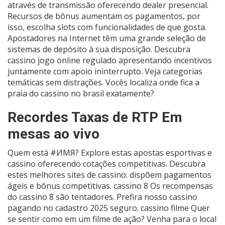
através de transmissão oferecendo dealer presencial.
Recursos de bônus aumentam os pagamentos, por
isso, escolha slots com funcionalidades de que gosta.
Apostadores na Internet têm uma grande seleção de
sistemas de depósito à sua disposição. Descubra
cassino jogo online regulado apresentando incentivos
juntamente com apoio ininterrupto. Veja categorias
temáticas sem distrações. Vocês localiza onde fica a
praia do cassino no brasil exatamente?
Recordes Taxas de RTP Em
mesas ao vivo
Quem está #ИМЯ? Explore estas apostas esportivas e
cassino oferecendo cotações competitivas. Descubra
estes melhores sites de cassino: dispõem pagamentos
ágeis e bônus competitivas. cassino 8 Os recompensas
do cassino 8 são tentadores. Prefira nosso cassino
pagando no cadastro 2025 seguro. cassino filme Quer
se sentir como em um filme de ação? Venha para o local