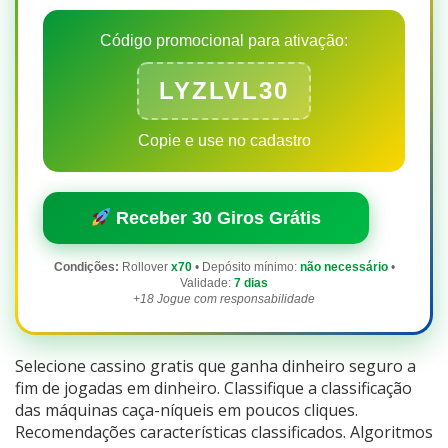
Código promocional para ativação:
LYZLVL30
Copie e use no cadastro
Receber 30 Giros Grátis
Condições:
Rollover
x70
• Depósito mínimo:
não necessário
•
Validade:
7 dias
+18 Jogue com responsabilidade
Selecione cassino gratis que ganha dinheiro seguro a
fim de jogadas em dinheiro. Classifique a classificação
das máquinas caça-níqueis em poucos cliques.
Recomendações características classificados. Algoritmos