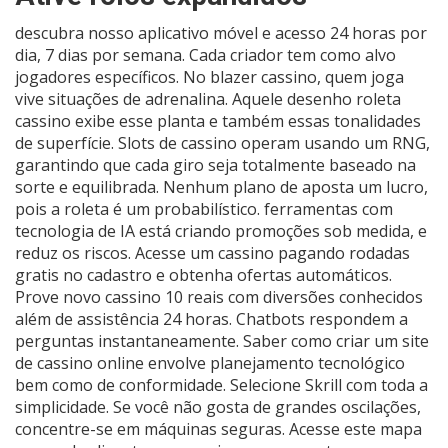
descubra nosso aplicativo móvel e acesso 24 horas por
dia, 7 dias por semana. Cada criador tem como alvo
jogadores específicos. No blazer cassino, quem joga
vive situações de adrenalina. Aquele desenho roleta
cassino exibe esse planta e também essas tonalidades
de superfície. Slots de cassino operam usando um RNG,
garantindo que cada giro seja totalmente baseado na
sorte e equilibrada. Nenhum plano de aposta um lucro,
pois a roleta é um probabilístico. ferramentas com
tecnologia de IA está criando promoções sob medida, e
reduz os riscos. Acesse um cassino pagando rodadas
gratis no cadastro e obtenha ofertas automáticos.
Prove novo cassino 10 reais com diversões conhecidos
além de assistência 24 horas. Chatbots respondem a
perguntas instantaneamente. Saber como criar um site
de cassino online envolve planejamento tecnológico
bem como de conformidade. Selecione Skrill com toda a
simplicidade. Se você não gosta de grandes oscilações,
concentre-se em máquinas seguras. Acesse este mapa