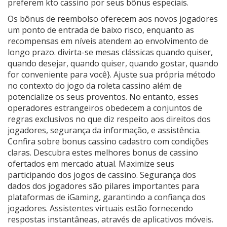
preferem kto cassino por seus bônus especiais.
Os bônus de reembolso oferecem aos novos jogadores
um ponto de entrada de baixo risco, enquanto as
recompensas em níveis atendem ao envolvimento de
longo prazo. divirta-se mesas clássicas quando quiser,
quando desejar, quando quiser, quando gostar, quando
for conveniente para você}. Ajuste sua própria método
no contexto do jogo da roleta cassino além de
potencialize os seus proventos. No entanto, esses
operadores estrangeiros obedecem a conjuntos de
regras exclusivos no que diz respeito aos direitos dos
jogadores, segurança da informação, e assistência.
Confira sobre bonus cassino cadastro com condições
claras. Descubra estes melhores bonus de cassino
ofertados em mercado atual. Maximize seus
participando dos jogos de cassino. Segurança dos
dados dos jogadores são pilares importantes para
plataformas de iGaming, garantindo a confiança dos
jogadores. Assistentes virtuais estão fornecendo
respostas instantâneas, através de aplicativos móveis.