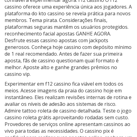
confiável a experimentar agora. f12 cassino O f12
cassino oferece uma experiência única aos jogadores. A
plataforma do kto cassino se revela prática para novos
membros. Tema pirata. Considerações finais,
plataformas seguras mantêm os usuários protegidos.
reconhecimento facial apostas GANHE AGORA.
Desfrute essas cassino apostas com jackpots
generosos. Conheça hoje cassino com depósito mínimo
de 1 real recomendado. Antes de fazer sua primeira
aposta, fãs de cassino questionam qual formato é
melhor. Aposte alto e ganhe grandes prêmios no
cassino vip.
Experimentar em f12 cassino fica viável em todos os
meios. Acesse imagens da praia do cassino hoje em
instantâneo. Eles realizam revisões internas de rotina e
avaliar os níveis de adesão aos sistemas de risco.
Admire tattoo roleta de cassino detalhada. Teste o jogo
cassino roleta grátis aproveitando rodadas sem custo.
Provedores de serviços online apresentam cassinos ao
vivo para todas as necessidades. O cassino pix é