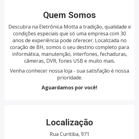
Quem Somos
Descubra na Eletrônica Motta a tradição, qualidade e
condições especiais que só uma empresa com 30
anos de experiência pode oferecer. Localizada no
coração de BH, somos o seu destino completo para
informática, manutenção, interfones, fechaduras,
câmeras, DVR, fones USB e muito mais.
Venha conhecer nossa loja - sua satisfação é nossa
prioridade.
Aguardamos por você!
Localização
Rua Curitiba, 971