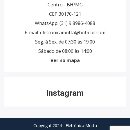
Centro - BH/MG
CEP 30170-121
WhatsApp:
(31) 9 8986-4088
E-mail:
eletronicamotta@hotmail.com
Seg. à Sex. de 07:30 às 19:00
Sábado de 08:00 às 14:00
Ver no mapa
Instagram
Copyright
2024
- Eletrônica Motta