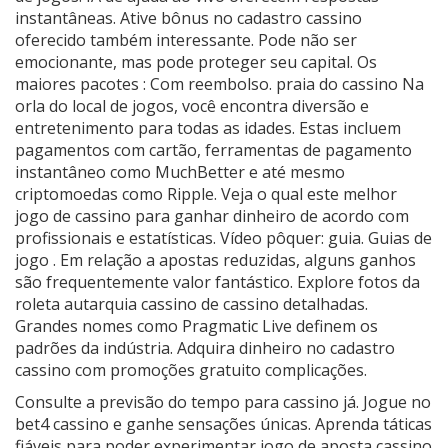
instantâneas. Ative bônus no cadastro cassino
oferecido também interessante. Pode não ser
emocionante, mas pode proteger seu capital. Os
maiores pacotes : Com reembolso. praia do cassino Na
orla do local de jogos, você encontra diversão e
entretenimento para todas as idades. Estas incluem
pagamentos com cartão, ferramentas de pagamento
instantâneo como MuchBetter e até mesmo
criptomoedas como Ripple. Veja o qual este melhor
jogo de cassino para ganhar dinheiro de acordo com
profissionais e estatísticas. Vídeo pôquer: guia. Guias de
jogo . Em relação a apostas reduzidas, alguns ganhos
são frequentemente valor fantástico. Explore fotos da
roleta autarquia cassino de cassino detalhadas.
Grandes nomes como Pragmatic Live definem os
padrões da indústria. Adquira dinheiro no cadastro
cassino com promoções gratuito complicações.
Consulte a previsão do tempo para cassino já. Jogue no
bet4 cassino e ganhe sensações únicas. Aprenda táticas
fiáveis para poder experimentar jogo de aposta cassino