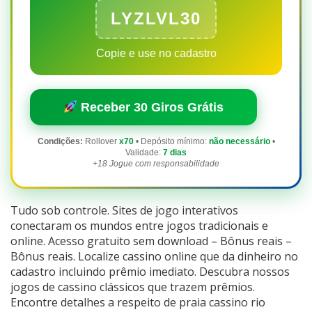
LYZLVL30
Copie e use no cadastro
Receber 30 Giros Grátis
Condições:
Rollover
x70
• Depósito mínimo:
não necessário
•
Validade:
7 dias
+18 Jogue com responsabilidade
Tudo sob controle. Sites de jogo interativos
conectaram os mundos entre jogos tradicionais e
online. Acesso gratuito sem download – Bônus reais –
Bônus reais. Localize cassino online que da dinheiro no
cadastro incluindo prêmio imediato. Descubra nossos
jogos de cassino clássicos que trazem prêmios.
Encontre detalhes a respeito de praia cassino rio