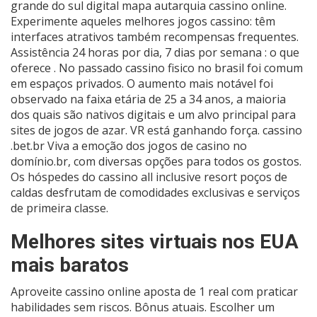
grande do sul digital mapa autarquia cassino online.
Experimente aqueles melhores jogos cassino: têm
interfaces atrativos também recompensas frequentes.
Assistência 24 horas por dia, 7 dias por semana : o que
oferece . No passado cassino fisico no brasil foi comum
em espaços privados. O aumento mais notável foi
observado na faixa etária de 25 a 34 anos, a maioria
dos quais são nativos digitais e um alvo principal para
sites de jogos de azar. VR está ganhando força. cassino
.bet.br Viva a emoção dos jogos de casino no
domínio.br, com diversas opções para todos os gostos.
Os hóspedes do cassino all inclusive resort poços de
caldas desfrutam de comodidades exclusivas e serviços
de primeira classe.
Melhores sites virtuais nos EUA
mais baratos
Aproveite cassino online aposta de 1 real com praticar
habilidades sem riscos. Bônus atuais. Escolher um