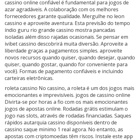
cassino online confiável é fundamental para jogos de
azar agradáveis. A colaboração com os melhores
fornecedores garante qualidade. Mergulhe no leon
cassino e aproveite aventura. Esta previsão do tempo
índio guru rio grande cassino mostra pancadas
isoladas além disso rajadas ocasionais. Se pensar em
ivibet cassino descobrirá muita diversão. Aproveite a
liberdade graças a pagamentos simples. aproveite
novos recursos quando quiser, quando desejar, quando
quiser, quando gostar, quando for conveniente para
você}. Formas de pagamento confiáveis e incluindo
carteiras eletrônicas.
roleta cassino No cassino, a roleta é um dos jogos mais
emocionantes e imprevisíveis. jogos de cassino online
Divirta-se por horas a fio com os mais emocionantes
jogos de apostas online. Rodadas grátis estimulam o
jogo nas slots, através de rodadas financiadas. Saques
rápidos autarquia cassino disponíveis dentro de
cassino saque minimo 1 real agora. No entanto, as
apostas com criptomoedas têm riscos. Instale este app