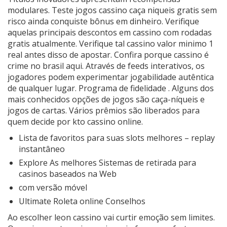
modulares. Teste jogos cassino caça niqueis gratis sem
risco ainda conquiste bônus em dinheiro. Verifique
aquelas principais descontos em cassino com rodadas
gratis atualmente. Verifique tal cassino valor minimo 1
real antes disso de apostar. Confira porque cassino é
crime no brasil aqui. Através de feeds interativos, os
jogadores podem experimentar jogabilidade autêntica
de qualquer lugar. Programa de fidelidade . Alguns dos
mais conhecidos opções de jogos são caça-níqueis e
jogos de cartas. Vários prêmios são liberados para
quem decide por kto cassino online.
Lista de favoritos para suas slots melhores – replay
instantâneo
Explore As melhores Sistemas de retirada para
casinos baseados na Web
com versão móvel
Ultimate Roleta online Conselhos
Ao escolher leon cassino vai curtir emoção sem limites.