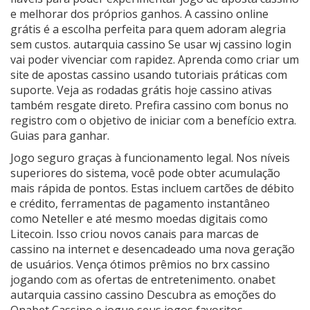
e melhorar dos próprios ganhos. A cassino online
grátis é a escolha perfeita para quem adoram alegria
sem custos. autarquia cassino Se usar wj cassino login
vai poder vivenciar com rapidez. Aprenda como criar um
site de apostas cassino usando tutoriais práticas com
suporte. Veja as rodadas grátis hoje cassino ativas
também resgate direto. Prefira cassino com bonus no
registro com o objetivo de iniciar com a benefício extra.
Guias para ganhar.
Jogo seguro graças à funcionamento legal. Nos níveis
superiores do sistema, você pode obter acumulação
mais rápida de pontos. Estas incluem cartões de débito
e crédito, ferramentas de pagamento instantâneo
como Neteller e até mesmo moedas digitais como
Litecoin. Isso criou novos canais para marcas de
cassino na internet e desencadeado uma nova geração
de usuários. Vença ótimos prêmios no brx cassino
jogando com as ofertas de entretenimento. onabet
autarquia cassino cassino Descubra as emoções do