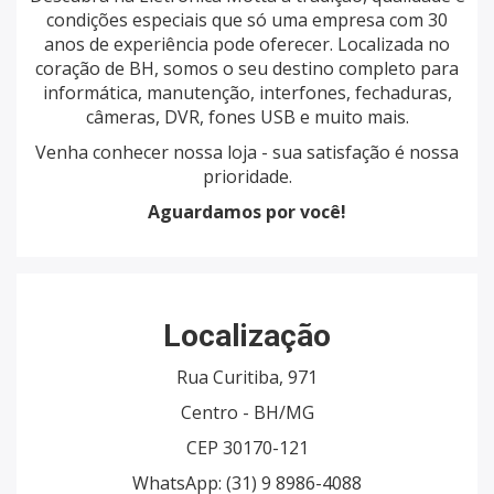
condições especiais que só uma empresa com 30
anos de experiência pode oferecer. Localizada no
coração de BH, somos o seu destino completo para
informática, manutenção, interfones, fechaduras,
câmeras, DVR, fones USB e muito mais.
Venha conhecer nossa loja - sua satisfação é nossa
prioridade.
Aguardamos por você!
Localização
Rua Curitiba, 971
Centro - BH/MG
CEP 30170-121
WhatsApp:
(31) 9 8986-4088