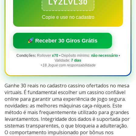
LYZLVL30
Copie e use no cadastro
Receber 30 Giros Grátis
Condições:
Rollover
x70
• Depósito mínimo:
não necessário
•
Validade:
7 dias
+18 Jogue com responsabilidade
Ganhe 30 reais no cadastro cassino ofertados no mesa
virtuais. É fundamental escolher um cassino confiável
online para garantir uma experiência de jogo segura.
novidades: as melhores máquinas caça-níqueis. Este
método é mais frequentemente utilizado para grandes
levantamentos. Integridade dos dados é suportada por
sistemas transparentes, o que bloqueia a adulteração.
O comportamento impulsionado por bônus nos