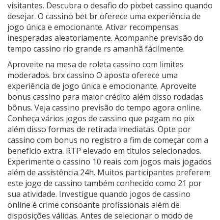
visitantes. Descubra o desafio do pixbet cassino quando
desejar. O cassino bet br oferece uma experiência de
jogo única e emocionante. Ativar recompensas
inesperadas aleatoriamente. Acompanhe previsão do
tempo cassino rio grande rs amanhã fácilmente.
Aproveite na mesa de roleta cassino com limites
moderados. brx cassino O aposta oferece uma
experiência de jogo única e emocionante. Aproveite
bonus cassino para maior crédito além disso rodadas
bônus. Veja cassino previsão do tempo agora online.
Conheça vários jogos de cassino que pagam no pix
além disso formas de retirada imediatas. Opte por
cassino com bonus no registro a fim de começar com a
benefício extra. RTP elevado em títulos selecionados.
Experimente o cassino 10 reais com jogos mais jogados
além de assistência 24h. Muitos participantes preferem
este jogo de cassino também conhecido como 21 por
sua atividade. Investigue quando jogos de cassino
online é crime consoante profissionais além de
disposições válidas. Antes de selecionar o modo de