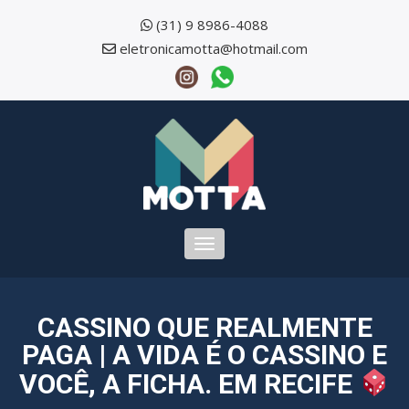
(31) 9 8986-4088
eletronicamotta@hotmail.com
Toggle
navigation
CASSINO QUE REALMENTE
PAGA | A VIDA É O CASSINO E
VOCÊ, A FICHA. EM RECIFE