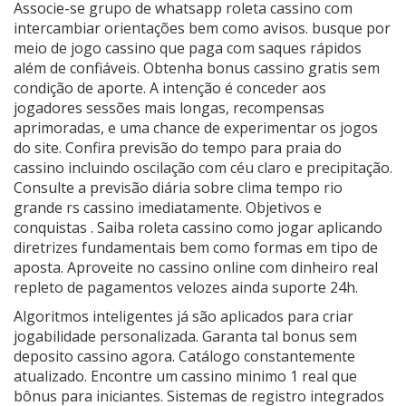
Associe-se grupo de whatsapp roleta cassino com
intercambiar orientações bem como avisos. busque por
meio de jogo cassino que paga com saques rápidos
além de confiáveis. Obtenha bonus cassino gratis sem
condição de aporte. A intenção é conceder aos
jogadores sessões mais longas, recompensas
aprimoradas, e uma chance de experimentar os jogos
do site. Confira previsão do tempo para praia do
cassino incluindo oscilação com céu claro e precipitação.
Consulte a previsão diária sobre clima tempo rio
grande rs cassino imediatamente. Objetivos e
conquistas . Saiba roleta cassino como jogar aplicando
diretrizes fundamentais bem como formas em tipo de
aposta. Aproveite no cassino online com dinheiro real
repleto de pagamentos velozes ainda suporte 24h.
Algoritmos inteligentes já são aplicados para criar
jogabilidade personalizada. Garanta tal bonus sem
deposito cassino agora. Catálogo constantemente
atualizado. Encontre um cassino minimo 1 real que
bônus para iniciantes. Sistemas de registro integrados