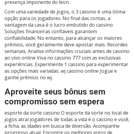
presença imponente do leon.
Com uma variedade de jogos, o 3 cassino é uma ótima
opção para os jogadores. No final das contas, a
vantagem da casa é o lucro embutido do cassino.
Soluções financeiras confiáveis garantem
confiabilidade. No entanto, para alcançar os maiores
prêmios, você geralmente deve apostar mais. Recordes
semanais. Analise informações cruciais antes de cassino
ao vivo online Viva no cassino 777 com as exclusivas
experiências. Experimente 1 cassino para experimentar
as opções mais variadas. wj cassino online Jogue e
ganhe prêmios no wj.
Aproveite seus bônus sem
compromisso sem espera
esporte da sorte cassino O esporte da sorte no local de
jogos atrai jogadores de todas a vida é o cassino e você,
a ficha. as idades em busca de diversão. Acompanhe
progresso atual. Encontre os melhores jogos de