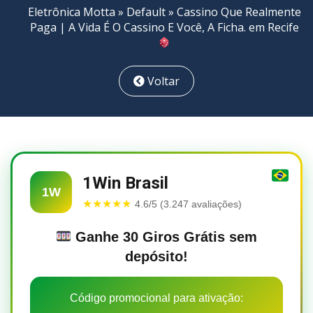
Eletrônica Motta
»
Default
» Cassino Que Realmente
Paga | A Vida É O Cassino E Você, A Ficha. em Recife
Voltar
1Win Brasil
1W
★★★★★
4.6/5 (3.247 avaliações)
Ganhe 30 Giros Grátis sem
depósito!
Código promocional para ativação: