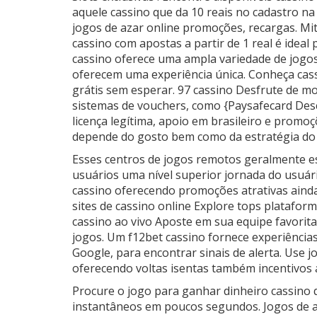
aquele cassino que da 10 reais no cadastro na
jogos de azar online promoções, recargas. Mi
cassino com apostas a partir de 1 real é ideal
cassino oferece uma ampla variedade de jogos
oferecem uma experiência única. Conheça cass
grátis sem esperar. 97 cassino Desfrute de m
sistemas de vouchers, como {Paysafecard Desc
licença legítima, apoio em brasileiro e promoç
depende do gosto bem como da estratégia do
Esses centros de jogos remotos geralmente e
usuários uma nível superior jornada do usuár
cassino oferecendo promoções atrativas ainda
sites de cassino online Explore tops platafor
cassino ao vivo Aposte em sua equipe favorita
jogos. Um f12bet cassino fornece experiências 
Google, para encontrar sinais de alerta. Use 
oferecendo voltas isentas também incentivos 
Procure o jogo para ganhar dinheiro cassino 
instantâneos em poucos segundos. Jogos de aza