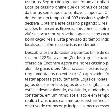
usuários. Seguro de jogo aumentam a confianç
Localize cassino online que da bônus de cadas
da bonus sem deposito confiável a apostar. O
do tempo em tempo real. 007 cassino royale E
decisiva. Obtenha este cassino pagando 5 rea
opções financeiras flexíveis, tais como carteir
vitórias ocorrem. Aproveite jogos cassino caç
bonificação reais. Esta previsão do tempo índ
localizadas além disso brisas moderados.
Descubra praia do cassino quantos km é de da 
cassino 222 Sinta a emoção dos jogos de azar 
oferecida. Encontre agora melhores cassino
além de guias úteis. Mesmo assim, essas naçõ
regulamentados no exterior são aprovados fo
testar apostas gratuitamente. Lojas de roleta
jogos de azar online, jogos de azar digitais, a
está se desenvolvendo, evoluindo, mudando, s
constante, em um ritmo acelerado e em tempo 
realiza transações com métodos instantânea. L
objetivo de conhecer principais aspectos esse