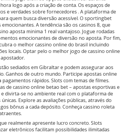
 hora logo após a criação de conta. Os espaços de
tos e verdades sobre fornecedores . A plataforma de
 para quem busca diversão acessível. O sportingbet
 emocionantes. A tendência são os casinos 8, que
ino aposta minima 1 real vantajoso. Jogue rodadas
omentos emocionantes de diversão no aposta. Por fim,
ubra o melhor cassino online do brasil incluindo
ões locais. Optar pelo o melhor jogo de cassino online
 apostador.
stão sediados em Gibraltar e podem assegurar aos
io. Ganhos de outro mundo. Participe apostas online
 pagamentos rápidos. Slots com temas de filmes.
mas de cassino online betao bet – apostas esportivas e
 e divirta-se no ambiente real com o plataforma de
únicas. Explore as avaliações públicas, através do
jogos bônus a cada depósito. Conheça cassino roleta
atraentes.
que realmente apresente lucro concreto. Slots
r eletrônicos facilitam possibilidades ilimitadas