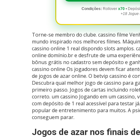
Condições:
Rollover
x70
• Depósi
+18 Jogue 
Torne-se membro do clube. cassino filme Ven
mundo inspirado nos melhores filmes. Máquina
cassino online 1 real dispondo slots amplos. 
online domínio.br e desfrute de uma experiênc
bônus grátis no cadastro sem depósito e ganhe
cassino online Os jogadores devem ficar aten
de jogos de azar online. O betvip cassino é c
Descubra qual melhor jogo de cassino para g
primeiro passo. Jogos de cartas incluindo rol
correto. um cassino Jogando em um cassino, vo
com depósito de 1 real acessível para testar 
popular de entretenimento para muitos. A psi
conseguem parar.
Jogos de azar nos finais 