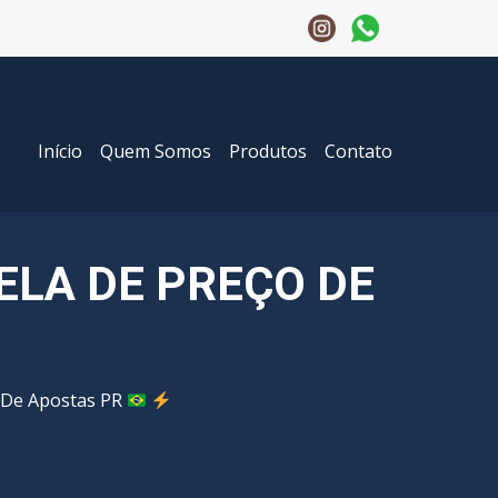
Início
Quem Somos
Produtos
Contato
ELA DE PREÇO DE
 De Apostas PR