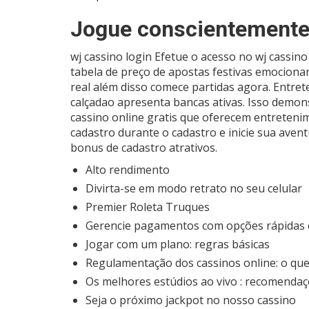
Jogue conscientemente
wj cassino login Efetue o acesso no wj cassin
tabela de preço de apostas festivas emocion
real além disso comece partidas agora. Entre
calçadao apresenta bancas ativas. Isso demo
cassino online gratis que oferecem entreten
cadastro durante o cadastro e inicie sua aven
bonus de cadastro atrativos.
Alto rendimento
Divirta-se em modo retrato no seu celular
Premier Roleta Truques
Gerencie pagamentos com opções rápidas
Jogar com um plano: regras básicas
Regulamentação dos cassinos online: o que
Os melhores estúdios ao vivo : recomendaç
Seja o próximo jackpot no nosso cassino