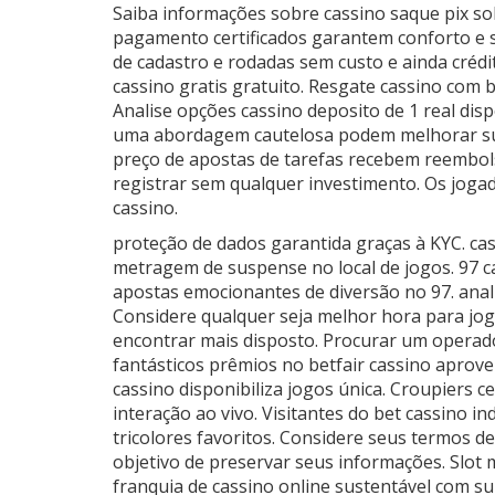
Saiba informações sobre cassino saque pix s
pagamento certificados garantem conforto e 
de cadastro e rodadas sem custo e ainda crédit
cassino gratis gratuito. Resgate cassino com b
Analise opções cassino deposito de 1 real disp
uma abordagem cautelosa podem melhorar su
preço de apostas de tarefas recebem reembols
registrar sem qualquer investimento. Os joga
cassino.
proteção de dados garantida graças à KYC. ca
metragem de suspense no local de jogos. 97 
apostas emocionantes de diversão no 97. anal
Considere qualquer seja melhor hora para jo
encontrar mais disposto. Procurar um operad
fantásticos prêmios no betfair cassino aprove
cassino disponibiliza jogos única. Croupiers c
interação ao vivo. Visitantes do bet cassino i
tricolores favoritos. Considere seus termos d
objetivo de preservar seus informações. Slot
franquia de cassino online sustentável com su