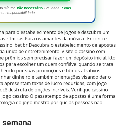
to mínimo:
não necessário
• Validade:
7 dias
com responsabilidade
ha para o estabelecimento de jogos e descubra um
s rítmicas Para os amantes da música . Encontre
cassino .bet.br Descubra o estabelecimento de apostas
ia única de entretenimento. Visite o cassino com
 prêmios sem precisar fazer um depósito inicial. kto
tos para escolher um quem confiável quando se trata
onhecido por suas promoções e bônus atrativos.
anhar dinheiro e também orientações visando dar o
eta apresentam taxas de lucro reduzidas, com jogo
cê desfruta de opções incríveis. Verifique cassino
já. jogo cassino O passatempo de apostas é uma forma
cologia do jogo mostra por que as pessoas não
de semana