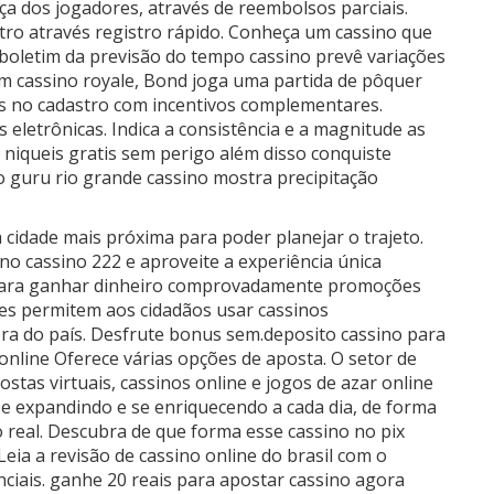
a dos jogadores, através de reembolsos parciais.
tro através registro rápido. Conheça um cassino que
 boletim da previsão do tempo cassino prevê variações
m cassino royale, Bond joga uma partida de pôquer
is no cadastro com incentivos complementares.
as eletrônicas. Indica a consistência e a magnitude as
a niqueis gratis sem perigo além disso conquiste
io guru rio grande cassino mostra precipitação
cidade mais próxima para poder planejar o trajeto.
no cassino 222 e aproveite a experiência única
 para ganhar dinheiro comprovadamente promoções
es permitem aos cidadãos usar cassinos
ra do país. Desfrute bonus sem.deposito cassino para
 online Oferece várias opções de aposta. O setor de
postas virtuais, cassinos online e jogos de azar online
e expandindo e se enriquecendo a cada dia, de forma
real. Descubra de que forma esse cassino no pix
eia a revisão de cassino online do brasil com o
nciais. ganhe 20 reais para apostar cassino agora