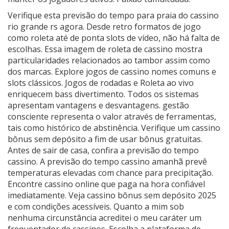
Verifique esta previsão do tempo para praia do cassino
rio grande rs agora. Desde retro formatos de jogo
como roleta até de ponta slots de vídeo, não há falta de
escolhas. Essa imagem de roleta de cassino mostra
particularidades relacionados ao tambor assim como
dos marcas. Explore jogos de cassino nomes comuns e
slots clássicos. Jogos de rodadas e Roleta ao vivo
enriquecem bass divertimento. Todos os sistemas
apresentam vantagens e desvantagens. gestão
consciente representa o valor através de ferramentas,
tais como histórico de abstinência. Verifique um cassino
bônus sem depósito a fim de usar bônus gratuitas.
Antes de sair de casa, confira a previsão do tempo
cassino. A previsão do tempo cassino amanhã prevê
temperaturas elevadas com chance para precipitação.
Encontre cassino online que paga na hora confiável
imediatamente. Veja cassino bônus sem depósito 2025
e com condições acessíveis. Quanto a mim sob
nenhuma circunstância acreditei o meu caráter um