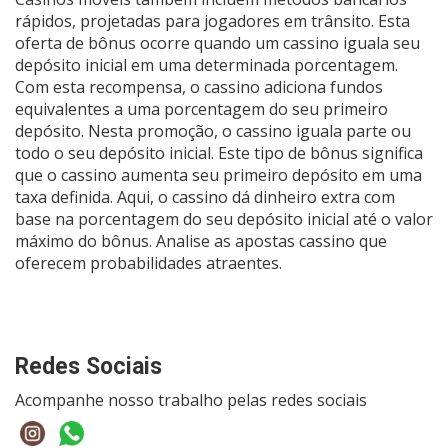
rápidos, projetadas para jogadores em trânsito. Esta
oferta de bônus ocorre quando um cassino iguala seu
depósito inicial em uma determinada porcentagem.
Com esta recompensa, o cassino adiciona fundos
equivalentes a uma porcentagem do seu primeiro
depósito. Nesta promoção, o cassino iguala parte ou
todo o seu depósito inicial. Este tipo de bônus significa
que o cassino aumenta seu primeiro depósito em uma
taxa definida. Aqui, o cassino dá dinheiro extra com
base na porcentagem do seu depósito inicial até o valor
máximo do bônus. Analise as apostas cassino que
oferecem probabilidades atraentes.
Redes Sociais
Acompanhe nosso trabalho pelas redes sociais