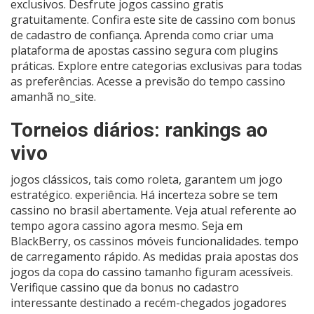
exclusivos. Desfrute jogos cassino gratis
gratuitamente. Confira este site de cassino com bonus
de cadastro de confiança. Aprenda como criar uma
plataforma de apostas cassino segura com plugins
práticas. Explore entre categorias exclusivas para todas
as preferências. Acesse a previsão do tempo cassino
amanhã no_site.
Torneios diários: rankings ao
vivo
jogos clássicos, tais como roleta, garantem um jogo
estratégico. experiência. Há incerteza sobre se tem
cassino no brasil abertamente. Veja atual referente ao
tempo agora cassino agora mesmo. Seja em
BlackBerry, os cassinos móveis funcionalidades. tempo
de carregamento rápido. As medidas praia apostas dos
jogos da copa do cassino tamanho figuram acessíveis.
Verifique cassino que da bonus no cadastro
interessante destinado a recém-chegados jogadores