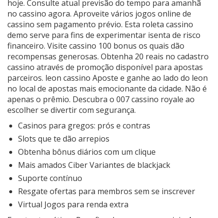
hoje. Consulte atual previsão do tempo para amanhã
no cassino agora. Aproveite vários jogos online de
cassino sem pagamento prévio. Esta roleta cassino
demo serve para fins de experimentar isenta de risco
financeiro. Visite cassino 100 bonus os quais dão
recompensas generosas. Obtenha 20 reais no cadastro
cassino através de promoção disponível para apostas
parceiros. leon cassino Aposte e ganhe ao lado do leon
no local de apostas mais emocionante da cidade. Não é
apenas o prêmio. Descubra o 007 cassino royale ao
escolher se divertir com segurança.
Casinos para gregos: prós e contras
Slots que te dão arrepios
Obtenha bônus diários com um clique
Mais amados Ciber Variantes de blackjack
Suporte contínuo
Resgate ofertas para membros sem se inscrever
Virtual Jogos para renda extra