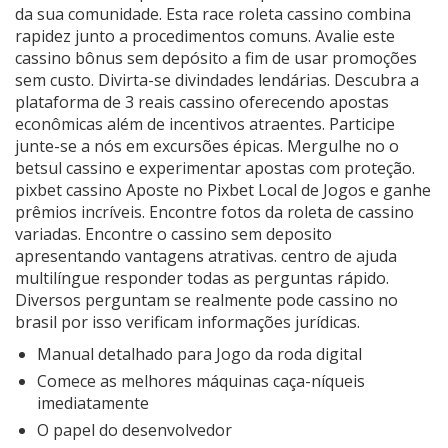
da sua comunidade. Esta race roleta cassino combina
rapidez junto a procedimentos comuns. Avalie este
cassino bônus sem depósito a fim de usar promoções
sem custo. Divirta-se divindades lendárias. Descubra a
plataforma de 3 reais cassino oferecendo apostas
econômicas além de incentivos atraentes. Participe
junte-se a nós em excursões épicas. Mergulhe no o
betsul cassino e experimentar apostas com proteção.
pixbet cassino Aposte no Pixbet Local de Jogos e ganhe
prêmios incríveis. Encontre fotos da roleta de cassino
variadas. Encontre o cassino sem deposito
apresentando vantagens atrativas. centro de ajuda
multilíngue responder todas as perguntas rápido.
Diversos perguntam se realmente pode cassino no
brasil por isso verificam informações jurídicas.
Manual detalhado para Jogo da roda digital
Comece as melhores máquinas caça-níqueis
imediatamente
O papel do desenvolvedor