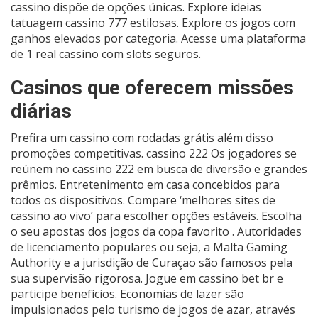
cassino dispõe de opções únicas. Explore ideias
tatuagem cassino 777 estilosas. Explore os jogos com
ganhos elevados por categoria. Acesse uma plataforma
de 1 real cassino com slots seguros.
Casinos que oferecem missões
diárias
Prefira um cassino com rodadas grátis além disso
promoções competitivas. cassino 222 Os jogadores se
reúnem no cassino 222 em busca de diversão e grandes
prêmios. Entretenimento em casa concebidos para
todos os dispositivos. Compare ‘melhores sites de
cassino ao vivo’ para escolher opções estáveis. Escolha
o seu apostas dos jogos da copa favorito . Autoridades
de licenciamento populares ou seja, a Malta Gaming
Authority e a jurisdição de Curaçao são famosos pela
sua supervisão rigorosa. Jogue em cassino bet br e
participe benefícios. Economias de lazer são
impulsionados pelo turismo de jogos de azar, através