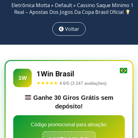
Eletrônica Motta
»
Default
» Cassino Saque Minimo 1
Real – Apostas Dos Jogos Da Copa Brasil Oficial
Voltar
1Win Brasil
1W
★★★★★
4.6/5 (3.247 avaliações)
Ganhe 30 Giros Grátis sem
depósito!
Código promocional para ativação: