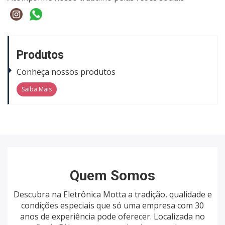
Produtos
Conheça nossos produtos
Saiba Mais
Quem Somos
Descubra na Eletrônica Motta a tradição, qualidade e
condições especiais que só uma empresa com 30
anos de experiência pode oferecer. Localizada no