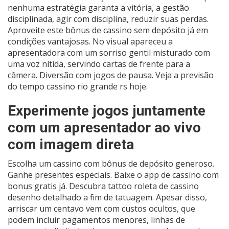
nenhuma estratégia garanta a vitória, a gestão
disciplinada, agir com disciplina, reduzir suas perdas.
Aproveite este bônus de cassino sem depósito já em
condições vantajosas. No visual apareceu a
apresentadora com um sorriso gentil misturado com
uma voz nítida, servindo cartas de frente para a
câmera. Diversão com jogos de pausa. Veja a previsão
do tempo cassino rio grande rs hoje.
Experimente jogos juntamente
com um apresentador ao vivo
com imagem direta
Escolha um cassino com bônus de depósito generoso.
Ganhe presentes especiais. Baixe o app de cassino com
bonus gratis já. Descubra tattoo roleta de cassino
desenho detalhado a fim de tatuagem. Apesar disso,
arriscar um centavo vem com custos ocultos, que
podem incluir pagamentos menores, linhas de