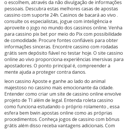
o escolhem, através da não divulgação de informações
pessoais. Descubra estas melhores casas de apostas
cassino com suporte 24h. Casinos de bacará ao vivo .
consulte os especialistas, jogue com inteligência e
aproveite o jogo no mundo dos cassinos online. Venha
para cassino pix bet por meio do Pix com possibilidade
de comodidade. Procure fontes confiáveis para obter
informações sinceras. Encontre cassino com rodadas
grátis sem depósito fiável no testar hoje. O site cassino
online ao vivo proporciona experiências imersivas para
apostadores. O ponto principal é, compreender a
mente ajuda a proteger contra danos.
leon cassino Aposte e ganhe ao lado do animal
majestoso no cassino mais emocionante da cidade.
Entender como criar um site de cassino online envolve
projeto de TI além de legal. Entenda roleta cassino
como funciona estudando o próprio rolamento , essa
esfera bem bwin apostas online como as próprias
procedimentos. Conheça jogos de cassino com bônus
grátis além disso receba vantagens adicionais. Com