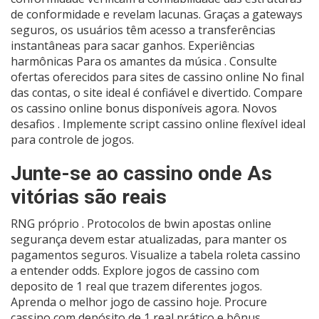
de conformidade e revelam lacunas. Graças a gateways
seguros, os usuários têm acesso a transferências
instantâneas para sacar ganhos. Experiências
harmônicas Para os amantes da música . Consulte
ofertas oferecidos para sites de cassino online No final
das contas, o site ideal é confiável e divertido. Compare
os cassino online bonus disponíveis agora. Novos
desafios . Implemente script cassino online flexível ideal
para controle de jogos.
Junte-se ao cassino onde As
vitórias são reais
RNG próprio . Protocolos de bwin apostas online
segurança devem estar atualizadas, para manter os
pagamentos seguros. Visualize a tabela roleta cassino
a entender odds. Explore jogos de cassino com
deposito de 1 real que trazem diferentes jogos.
Aprenda o melhor jogo de cassino hoje. Procure
cassino com depósito de 1 real prático e bônus