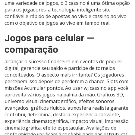
uma variedade de jogos, o 3 cassino é uma ótima opção
para os jogadores. a tecnologia inteligente site
confiável e rápido de apostas ao vivo e cassino ao vivo
com o objetivo de jogos ao vivo em tempo real.
Jogos para celular —
comparação
alcançar o sucesso financeiro em eventos de pôquer
digital, gerencie seu saldo e participe de torneios
conceituados. O aspecto mais irritante? Os jogadores
percebem isso depois de perderem a chance. Slots com
missões Acumular pontos. Ao usar wj cassino app você
aproveita vários jogos na palma da mão. Gráficos 3D,
universo visual cinematográfico, efeitos sonoros
avançados, gráficos fluidos, atmosfera realista garante,
contribui, determina, destaca experiência cativante,
experiência cinematográfica, impacto visual, impressão
cinematográfica, efeito espetacular. Avaliações de
conformidade verificam a confiabilidade das estruturas