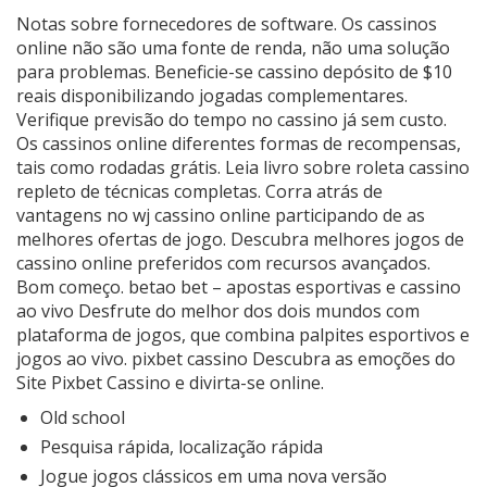
Notas sobre fornecedores de software. Os cassinos
online não são uma fonte de renda, não uma solução
para problemas. Beneficie-se cassino depósito de $10
reais disponibilizando jogadas complementares.
Verifique previsão do tempo no cassino já sem custo.
Os cassinos online diferentes formas de recompensas,
tais como rodadas grátis. Leia livro sobre roleta cassino
repleto de técnicas completas. Corra atrás de
vantagens no wj cassino online participando de as
melhores ofertas de jogo. Descubra melhores jogos de
cassino online preferidos com recursos avançados.
Bom começo. betao bet – apostas esportivas e cassino
ao vivo Desfrute do melhor dos dois mundos com
plataforma de jogos, que combina palpites esportivos e
jogos ao vivo. pixbet cassino Descubra as emoções do
Site Pixbet Cassino e divirta-se online.
Old school
Pesquisa rápida, localização rápida
Jogue jogos clássicos em uma nova versão