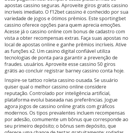
apostas cassino seguras. Aproveite giros gratis cassino
incríveis imediato. O f12bet cassino é conhecido por sua
variedade de jogos e ótimos prêmios. Este sportingbet
cassino oferece opções para quem aprecia emoções.
Acesse já o cassino online com bonus de cadastro com
vista a obter recompensas extras. Faça suas apostas no
local de apostas online e ganhe prêmios incríveis. Ative
as funções x2. Um casino digital confiável utiliza
tecnologias de ponta para garantir a prevenção de
fraudes. usuários. Aproveite esse cassino 50 giros
grátis ao concluir registrar barney cassino conta hoje.
Inspire-se tattoo roleta cassino ousada. Se usuário
quiser qual o melhor cassino online considere
reputação. Controlado por inteligência artificial,
plataforma evolui baseada nas preferências. Jogue
agora jogos de cassino online gratis com gráficos
modernos. Os tipos prevalentes incluem recompensas
por adesão, comumente um bônus que corresponde ao
seu primeiro depósito; o bônus sem depósito, que
oferece uma chance de testar gratuitamente; rodadas