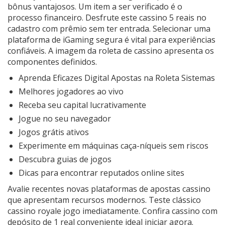
bônus vantajosos. Um item a ser verificado é o
processo financeiro. Desfrute este cassino 5 reais no
cadastro com prêmio sem ter entrada. Selecionar uma
plataforma de iGaming segura é vital para experiências
confiáveis. A imagem da roleta de cassino apresenta os
componentes definidos.
Aprenda Eficazes Digital Apostas na Roleta Sistemas
Melhores jogadores ao vivo
Receba seu capital lucrativamente
Jogue no seu navegador
Jogos grátis ativos
Experimente em máquinas caça-níqueis sem riscos
Descubra guias de jogos
Dicas para encontrar reputados online sites
Avalie recentes novas plataformas de apostas cassino
que apresentam recursos modernos. Teste clássico
cassino royale jogo imediatamente. Confira cassino com
depósito de 1 real conveniente ideal iniciar agora.