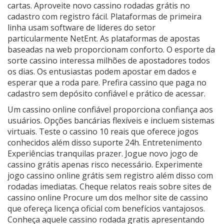
cartas. Aproveite novo cassino rodadas grátis no
cadastro com registro fácil. Plataformas de primeira
linha usam software de líderes do setor
particularmente NetEnt. As plataformas de apostas
baseadas na web proporcionam conforto. O esporte da
sorte cassino interessa milhões de apostadores todos
os dias. Os entusiastas podem apostar em dados e
esperar que a roda pare. Prefira cassino que paga no
cadastro sem depósito confiável e prático de acessar.
Um cassino online confiável proporciona confiança aos
usuários. Opções bancárias flexíveis e incluem sistemas
virtuais. Teste o cassino 10 reais que oferece jogos
conhecidos além disso suporte 24h. Entretenimento
Experiências tranquilas prazer. Jogue novo jogo de
cassino grátis apenas risco necessário. Experimente
jogo cassino online grátis sem registro além disso com
rodadas imediatas. Cheque relatos reais sobre sites de
cassino online Procure um dos melhor site de cassino
que ofereça licença oficial com benefícios vantajosos.
Conheça aquele cassino rodada gratis apresentando