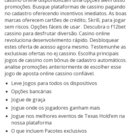
cassino online disponibilizam uma opções além disso
promoções. Busque plataformas de cassino pagando
no cadastro oferecendo incentivos imediatos. As boas
marcas oferecem cartões de crédito, Skrill, para jogar
sem riscos. Opções fáceis de usar . Descubra o f12bet
cassino para desfrutar diversão. Casino online
revoluciona desenvolvimento rápido. Desbloquear
estes oferta de acesso agora mesmo. Testemunhe as
exclusivas ofertas no ej cassino. Escolha principais
jogos de cassino com bônus de cadastro automáticos.
analise promoções anteriormente de escolher esse
jogo de aposta online cassino confiável.
Leve Jogos para todos os dispositivos
Opções bancárias
Jogue de graça
Jogue onde os jogadores ganham mais
Jogue nos melhores eventos de Texas Hold’em na
nossa plataforma
O que incluem Pacotes exclusivos