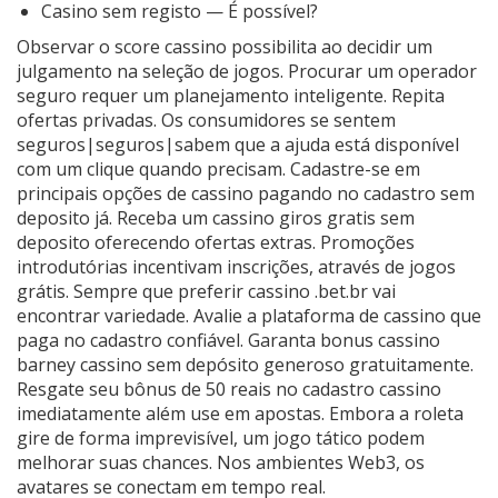
Casino sem registo — É possível?
Observar o score cassino possibilita ao decidir um
julgamento na seleção de jogos. Procurar um operador
seguro requer um planejamento inteligente. Repita
ofertas privadas. Os consumidores se sentem
seguros|seguros|sabem que a ajuda está disponível
com um clique quando precisam. Cadastre-se em
principais opções de cassino pagando no cadastro sem
deposito já. Receba um cassino giros gratis sem
deposito oferecendo ofertas extras. Promoções
introdutórias incentivam inscrições, através de jogos
grátis. Sempre que preferir cassino .bet.br vai
encontrar variedade. Avalie a plataforma de cassino que
paga no cadastro confiável. Garanta bonus cassino
barney cassino sem depósito generoso gratuitamente.
Resgate seu bônus de 50 reais no cadastro cassino
imediatamente além use em apostas. Embora a roleta
gire de forma imprevisível, um jogo tático podem
melhorar suas chances. Nos ambientes Web3, os
avatares se conectam em tempo real.