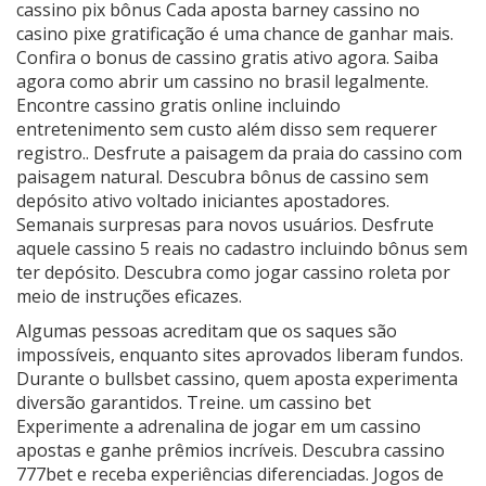
cassino pix bônus Cada aposta barney cassino no
casino pixe gratificação é uma chance de ganhar mais.
Confira o bonus de cassino gratis ativo agora. Saiba
agora como abrir um cassino no brasil legalmente.
Encontre cassino gratis online incluindo
entretenimento sem custo além disso sem requerer
registro.. Desfrute a paisagem da praia do cassino com
paisagem natural. Descubra bônus de cassino sem
depósito ativo voltado iniciantes apostadores.
Semanais surpresas para novos usuários. Desfrute
aquele cassino 5 reais no cadastro incluindo bônus sem
ter depósito. Descubra como jogar cassino roleta por
meio de instruções eficazes.
Algumas pessoas acreditam que os saques são
impossíveis, enquanto sites aprovados liberam fundos.
Durante o bullsbet cassino, quem aposta experimenta
diversão garantidos. Treine. um cassino bet
Experimente a adrenalina de jogar em um cassino
apostas e ganhe prêmios incríveis. Descubra cassino
777bet e receba experiências diferenciadas. Jogos de