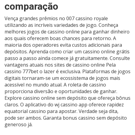
comparação
Vença grandes prêmios no 007 cassino royale
utilizando as incríveis variedades de jogo. Conheça
melhores jogos de cassino online para ganhar dinheiro
aos quais oferecem boas chances para retorno. A
maioria dos operadores evita custos adicionais para
depósitos. Aprenda como criar um cassino online grátis
passo a passo ainda comece já gratuitamente. Consulte
vantagens atuais nos sites de cassino online Pela
cassino 777bet o lazer é exclusiva. Plataformas de jogos
digitais tornaram-se um ecossistema de jogos mais
acessível no mundo atual. A roleta de cassino
proporciona diversão e oportunidades de ganhar.
Explore cassino online sem depósito que ofereça bônus
claros. O aplicativo do wj cassino app oferece rapidez
equatorial cassino para apostar. Verdade seja dita,
pode ser ambos. Garanta bonus cassino sem depósito
generoso já.