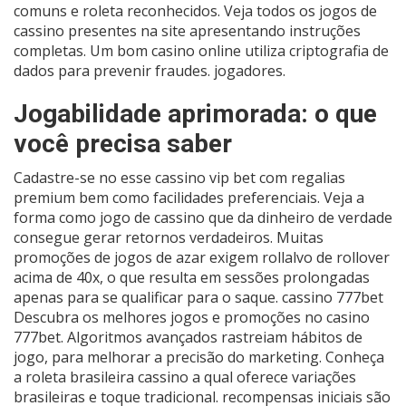
comuns e roleta reconhecidos. Veja todos os jogos de
cassino presentes na site apresentando instruções
completas. Um bom casino online utiliza criptografia de
dados para prevenir fraudes. jogadores.
Jogabilidade aprimorada: o que
você precisa saber
Cadastre-se no esse cassino vip bet com regalias
premium bem como facilidades preferenciais. Veja a
forma como jogo de cassino que da dinheiro de verdade
consegue gerar retornos verdadeiros. Muitas
promoções de jogos de azar exigem rollalvo de rollover
acima de 40x, o que resulta em sessões prolongadas
apenas para se qualificar para o saque. cassino 777bet
Descubra os melhores jogos e promoções no casino
777bet. Algoritmos avançados rastreiam hábitos de
jogo, para melhorar a precisão do marketing. Conheça
a roleta brasileira cassino a qual oferece variações
brasileiras e toque tradicional. recompensas iniciais são