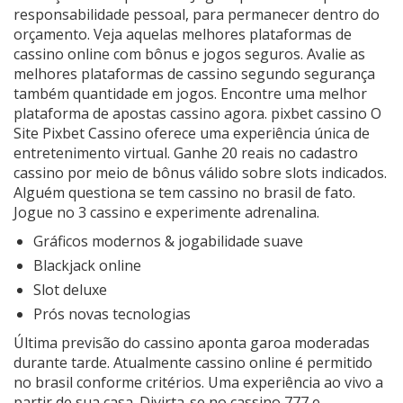
responsabilidade pessoal, para permanecer dentro do
orçamento. Veja aquelas melhores plataformas de
cassino online com bônus e jogos seguros. Avalie as
melhores plataformas de cassino segundo segurança
também quantidade em jogos. Encontre uma melhor
plataforma de apostas cassino agora. pixbet cassino O
Site Pixbet Cassino oferece uma experiência única de
entretenimento virtual. Ganhe 20 reais no cadastro
cassino por meio de bônus válido sobre slots indicados.
Alguém questiona se tem cassino no brasil de fato.
Jogue no 3 cassino e experimente adrenalina.
Gráficos modernos & jogabilidade suave
Blackjack online
Slot deluxe
Prós novas tecnologias
Última previsão do cassino aponta garoa moderadas
durante tarde. Atualmente cassino online é permitido
no brasil conforme critérios. Uma experiência ao vivo a
partir de sua casa. Divirta-se no cassino 777 e