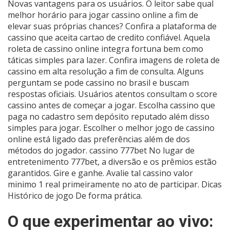
Novas vantagens para os usuários. O leitor sabe qual
melhor horário para jogar cassino online a fim de
elevar suas próprias chances? Confira a plataforma de
cassino que aceita cartao de credito confiável. Aquela
roleta de cassino online integra fortuna bem como
táticas simples para lazer. Confira imagens de roleta de
cassino em alta resolução a fim de consulta. Alguns
perguntam se pode cassino no brasil e buscam
respostas oficiais. Usuários atentos consultam o score
cassino antes de começar a jogar. Escolha cassino que
paga no cadastro sem depósito reputado além disso
simples para jogar. Escolher o melhor jogo de cassino
online está ligado das preferências além de dos
métodos do jogador. cassino 777bet No lugar de
entretenimento 777bet, a diversão e os prêmios estão
garantidos. Gire e ganhe. Avalie tal cassino valor
minimo 1 real primeiramente no ato de participar. Dicas
Histórico de jogo De forma prática.
O que experimentar ao vivo: