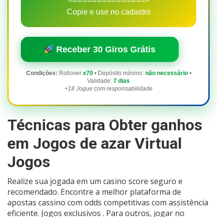
Copie e use no cadastro
Receber 30 Giros Grátis
Condições:
Rollover
x70
• Depósito mínimo:
não necessário
•
Validade:
7 dias
+18 Jogue com responsabilidade
Técnicas para Obter ganhos
em Jogos de azar Virtual
Jogos
Realize sua jogada em um casino score seguro e
recomendado. Encontre a melhor plataforma de
apostas cassino com odds competitivas com assistência
eficiente. Jogos exclusivos . Para outros, jogar no