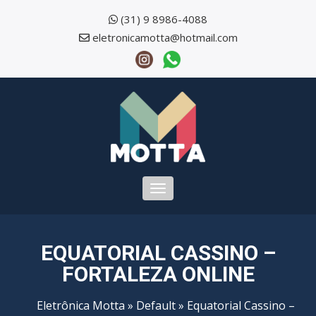
(31) 9 8986-4088
eletronicamotta@hotmail.com
Toggle
navigation
EQUATORIAL CASSINO –
FORTALEZA ONLINE
Eletrônica Motta
»
Default
» Equatorial Cassino –