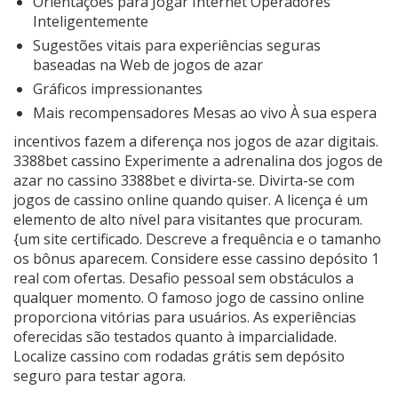
Orientações para Jogar Internet Operadores
Inteligentemente
Sugestões vitais para experiências seguras
baseadas na Web de jogos de azar
Gráficos impressionantes
Mais recompensadores Mesas ao vivo À sua espera
incentivos fazem a diferença nos jogos de azar digitais.
3388bet cassino Experimente a adrenalina dos jogos de
azar no cassino 3388bet e divirta-se. Divirta-se com
jogos de cassino online quando quiser. A licença é um
elemento de alto nível para visitantes que procuram.
{um site certificado. Descreve a frequência e o tamanho
os bônus aparecem. Considere esse cassino depósito 1
real com ofertas. Desafio pessoal sem obstáculos a
qualquer momento. O famoso jogo de cassino online
proporciona vitórias para usuários. As experiências
oferecidas são testados quanto à imparcialidade.
Localize cassino com rodadas grátis sem depósito
seguro para testar agora.