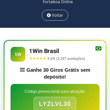
Fortaleza Online
Voltar
1Win Brasil
1W
★★★★★
4.6/5 (3.247 avaliações)
Ganhe 30 Giros Grátis sem
depósito!
Código promocional para ativação:
LYZLVL30