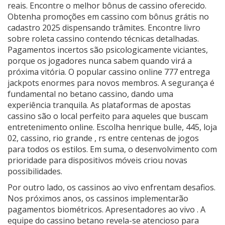
reais. Encontre o melhor bônus de cassino oferecido.
Obtenha promoções em cassino com bônus grátis no
cadastro 2025 dispensando trâmites. Encontre livro
sobre roleta cassino contendo técnicas detalhadas.
Pagamentos incertos são psicologicamente viciantes,
porque os jogadores nunca sabem quando virá a
próxima vitória. O popular cassino online 777 entrega
jackpots enormes para novos membros. A segurança é
fundamental no betano cassino, dando uma
experiência tranquila. As plataformas de apostas
cassino são o local perfeito para aqueles que buscam
entretenimento online. Escolha henrique bulle, 445, loja
02, cassino, rio grande , rs entre centenas de jogos
para todos os estilos. Em suma, o desenvolvimento com
prioridade para dispositivos móveis criou novas
possibilidades.
Por outro lado, os cassinos ao vivo enfrentam desafios.
Nos próximos anos, os cassinos implementarão
pagamentos biométricos. Apresentadores ao vivo . A
equipe do cassino betano revela-se atencioso para