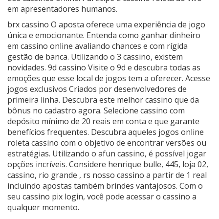
em apresentadores humanos.
brx cassino O aposta oferece uma experiência de jogo
única e emocionante. Entenda como ganhar dinheiro
em cassino online avaliando chances e com rígida
gestão de banca. Utilizando o 3 cassino, existem
novidades. 9d cassino Visite o 9d e descubra todas as
emoções que esse local de jogos tem a oferecer. Acesse
jogos exclusivos Criados por desenvolvedores de
primeira linha. Descubra este melhor cassino que da
bônus no cadastro agora. Selecione cassino com
depósito mínimo de 20 reais em conta e que garante
benefícios frequentes. Descubra aqueles jogos online
roleta cassino com o objetivo de encontrar versões ou
estratégias. Utilizando o afun cassino, é possível jogar
opções incríveis. Considere henrique bulle, 445, loja 02,
cassino, rio grande , rs nosso cassino a partir de 1 real
incluindo apostas também brindes vantajosos. Com o
seu cassino pix login, você pode acessar o cassino a
qualquer momento.