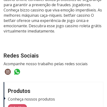
para garantir a prevenção de fraudes. jogadores.
Conheça bizzo cassino que viva emoção imperdíveis. As
melhores máquinas caça-níqueis. betfair cassino O
betfair oferece uma experiência de jogo única e
emocionante. Descubra esse jogo cassino roleta grátis
virtualmente imediatamente.
Redes Sociais
Acompanhe nosso trabalho pelas redes sociais
Produtos
Conheça nossos produtos