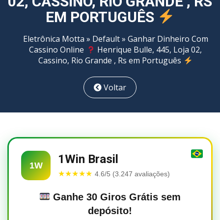
02, CASSINO, RIO GRANDE , RS
EM PORTUGUÊS
Eletrônica Motta
»
Default
» Ganhar Dinheiro Com
Cassino Online
Henrique Bulle, 445, Loja 02,
Cassino, Rio Grande , Rs em Português
Voltar
1Win Brasil
1W
★★★★★
4.6/5 (3.247 avaliações)
Ganhe 30 Giros Grátis sem
depósito!