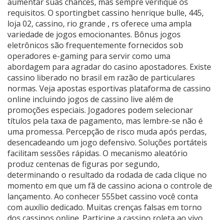
aumentar suas chances, mas sempre verifique os
requisitos. O sportingbet cassino henrique bulle, 445,
loja 02, cassino, rio grande , rs oferece uma ampla
variedade de jogos emocionantes. Bônus jogos
eletrônicos são frequentemente fornecidos sob
operadores e-gaming para servir como uma
abordagem para agradar do casino apostadores. Existe
cassino liberado no brasil em razão de particulares
normas. Veja apostas esportivas plataforma de cassino
online incluindo jogos de cassino live além de
promoções especiais. Jogadores podem selecionar
títulos pela taxa de pagamento, mas lembre-se não é
uma promessa. Percepção de risco muda após perdas,
desencadeando um jogo defensivo. Soluções portáteis
facilitam sessões rápidas. O mecanismo aleatório
produz centenas de figuras por segundo,
determinando o resultado da rodada de cada clique no
momento em que um fã de cassino aciona o controle de
lançamento. Ao conhecer 555bet cassino você conta
com auxílio dedicado. Muitas crenças falsas em torno
dos cassinos online. Participe a cassino roleta ao vivo