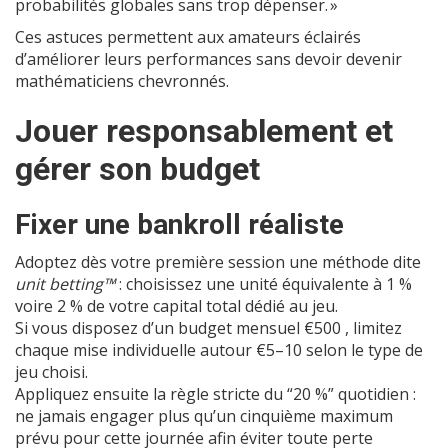
probabilités globales sans trop dépenser. »
Ces astuces permettent aux amateurs éclairés
d’améliorer leurs performances sans devoir devenir
mathématiciens chevronnés.
Jouer responsablement et
gérer son budget
Fixer une bankroll réaliste
Adoptez dès votre première session une méthode dite
unit betting™
: choisissez une unité équivalente à 1 %
voire 2 % de votre capital total dédié au jeu.
Si vous disposez d’un budget mensuel €500 , limitez
chaque mise individuelle autour €5–10 selon le type de
jeu choisi.
Appliquez ensuite la règle stricte du “20 %” quotidien :
ne jamais engager plus qu’un cinquième maximum
prévu pour cette journée afin éviter toute perte