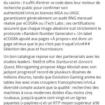
du casino : il suffit d’entrer ce code dans leur moteur de
recherche public pour confirmer son
authenticité.\n\nLes licences MGA ou UKGC
garantissent généralement un audit RNG mensuel
réalisé par eCOGRA ou iTech Labs ; ces certifications
assurent que chaque tirage aléatoire suit strictement le
protocole « Random Number Generator ». Un label
eCOGRA ajouté aux pages « À propos » est donc un
gage sérieux que le jeu n’est pas truqué.\n\n###
Sélection des jeux et fournisseurs
Un bon catalogue repose sur des partenariats avec les
studios leaders : NetEnt offre
Starburst
et
Gonzo’s
Quest
, Microgaming propose
Mega Moolah
avec son
jackpot progressif record de plusieurs dizaines de
millions d’euros, tandis que Evolution Gaming anime les
tables live avec vrais croupiers francophones.\n\nLa
diversité compte autant que la qualité : recherchez des
machines à sous modernes dotées d’au moins cinq
rouleaux, jusqu’à quatre cent vingt‑et‑un lignes
payantes (« paylines ») et un RTP moyen supérieur à 96