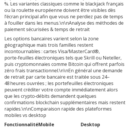
%. Les variantes classiques comme le blackjack français
ou la roulette européenne doivent être visibles dès
l’écran principal afin que vous ne perdiez pas de temps
à fouiller dans les menus.\n\nAnalyse des méthodes de
paiement sécurisées & temps de retrait
Les options bancaires varient selon la zone
géographique mais trois familles restent
incontournables : cartes Visa/MasterCard®,
porte‑feuilles électroniques tels que Skrill ou Neteller,
puis cryptomonnaies comme Bitcoin qui offrent parfois
zéro frais transactionnel.\n\nEn général une demande
de retrait par carte bancaire est traitée sous 24–
48 heures ouvrées ; les portefeuilles électroniques
peuvent créditer votre compte immédiatement alors
que les crypto‑débits demandent quelques
confirmations blockchain supplémentaires mais restent
rapides.\n\nComparaison rapide des plateformes
mobiles vs desktop
Fonctionnalité
Mobile
Desktop