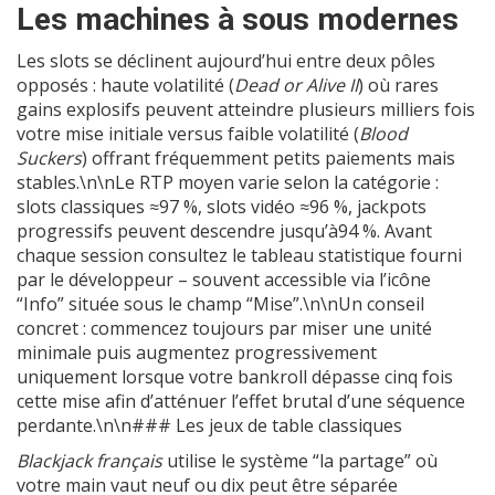
Les machines à sous modernes
Les slots se déclinent aujourd’hui entre deux pôles
opposés : haute volatilité (
Dead or Alive II
) où rares
gains explosifs peuvent atteindre plusieurs milliers fois
votre mise initiale versus faible volatilité (
Blood
Suckers
) offrant fréquemment petits paiements mais
stables.\n\nLe RTP moyen varie selon la catégorie :
slots classiques ≈97 %, slots vidéo ≈96 %, jackpots
progressifs peuvent descendre jusqu’à94 %. Avant
chaque session consultez le tableau statistique fourni
par le développeur – souvent accessible via l’icône
“Info” située sous le champ “Mise”.\n\nUn conseil
concret : commencez toujours par miser une unité
minimale puis augmentez progressivement
uniquement lorsque votre bankroll dépasse cinq fois
cette mise afin d’atténuer l’effet brutal d’une séquence
perdante.\n\n### Les jeux de table classiques
Blackjack français
utilise le système “la partage” où
votre main vaut neuf ou dix peut être séparée