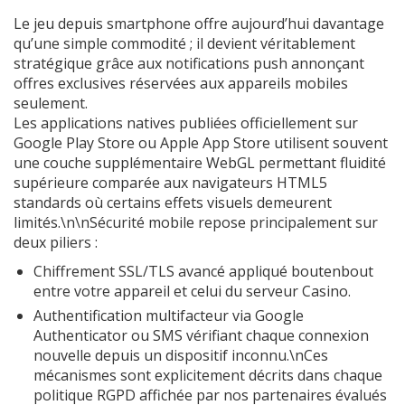
Le jeu depuis smartphone offre aujourd’hui davantage
qu’une simple commodité ; il devient véritablement
stratégique grâce aux notifications push annonçant
offres exclusives réservées aux appareils mobiles
seulement.
Les applications natives publiées officiellement sur
Google Play Store ou Apple App Store utilisent souvent
une couche supplémentaire WebGL permettant fluidité
supérieure comparée aux navigateurs HTML5
standards où certains effets visuels demeurent
limités.\n\nSécurité mobile repose principalement sur
deux piliers :
Chiffrement SSL/TLS avancé appliqué bout­en­bout
entre votre appareil et celui du serveur Casino.
Authentification multifacteur via Google
Authenticator ou SMS vérifiant chaque connexion
nouvelle depuis un dispositif inconnu.\nCes
mécanismes sont explicitement décrits dans chaque
politique RGPD affichée par nos partenaires évalués