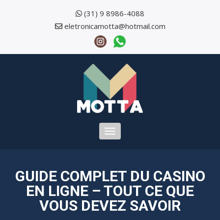
(31) 9 8986-4088
eletronicamotta@hotmail.com
Toggle
navigation
GUIDE COMPLET DU CASINO
EN LIGNE – TOUT CE QUE
VOUS DEVEZ SAVOIR