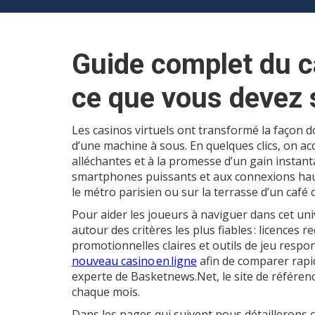
Guide complet du c
ce que vous devez 
Les casinos virtuels ont transformé la façon 
d’une machine à sous. En quelques clics, on ac
alléchantes et à la promesse d’un gain instant
smartphones puissants et aux connexions hau
le métro parisien ou sur la terrasse d’un café
Pour aider les joueurs à naviguer dans cet u
autour des critères les plus fiables : licences 
promotionnelles claires et outils de jeu respo
nouveau casino en ligne
afin de comparer rap
experte de Basketnews.Net, le site de référenc
chaque mois.
Dans les pages qui suivent nous détaillerons 