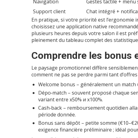
Navigation
Gestes tactile + menu 
Support client
Chat intégré + notific
En pratique, si votre priorité est l’ergonomie
choisissez une application native recommandé
plusieurs heures depuis votre salon il est préf
pleinement du tableau complet des statistique
Comprendre les bonus e
Le paysage promotionnel diffère sensiblement 
comment ne pas se perdre parmi tant d’offres s
Welcome bonus – généralement un match up
Dépo‑match – souvent proposé chaque sema
variant entre x50% и x100%.
Cash‑back – remboursement quotidien allan
période donnée.
Bonus sans dépôt – petite somme (€10–€20
exigence financière préliminaire ; idéal p