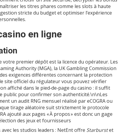
maîtriser les titres phares comme les slots à haute
e gestion stricte du budget et optimiser l’expérience
ersonnelles.
casino en ligne
ation
e votre premier dépôt est la licence du opérateur. Les
a Gaming Authority (MGA), la UK Gambling Commission
es exigences différentes concernant la protection
e site officiel du régulateur vous pouvez vérifier
n affiché dans le pied‑de‑page du casino : il suffit
e public pour confirmer son authenticité.\n\nLes
ment un audit RNG mensuel réalisé par eCOGRA ou
aque tirage aléatoire suit strictement le protocole
A ajouté aux pages « À propos » est donc un gage
lection des jeux et fournisseurs
avec les studios leaders : NetEnt offre
Starburst
et