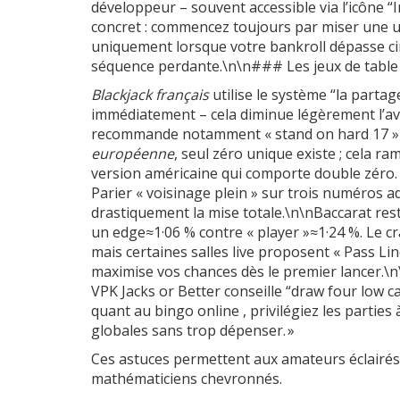
développeur – souvent accessible via l’icône “
concret : commencez toujours par miser une 
uniquement lorsque votre bankroll dépasse cinq
séquence perdante.\n\n### Les jeux de table 
Blackjack français
utilise le système “la parta
immédiatement – cela diminue légèrement l’av
recommande notamment « stand on hard 17 » 
européenne
, seul zéro unique existe ; cela r
version américaine qui comporte double zéro.
Parier « voisinage plein » sur trois numéros
drastiquement la mise totale.\n\nBaccarat rest
un edge≈1·06 % contre « player »≈1·24 %. Le c
mais certaines salles live proposent « Pass L
maximise vos chances dès le premier lancer.\
VPK Jacks or Better conseille “draw four low c
quant au bingo online , privilégiez les partie
globales sans trop dépenser. »
Ces astuces permettent aux amateurs éclairés
mathématiciens chevronnés.