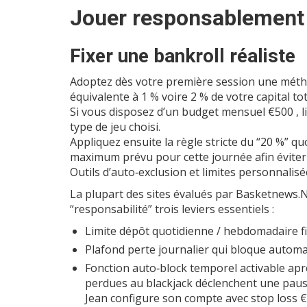
Jouer responsablement 
Fixer une bankroll réaliste
Adoptez dès votre première session une méth
équivalente à 1 % voire 2 % de votre capital tot
Si vous disposez d’un budget mensuel €500 , l
type de jeu choisi.
Appliquez ensuite la règle stricte du “20 %” q
maximum prévu pour cette journée afin évite
Outils d’auto‑exclusion et limites personnalis
La plupart des sites évalués par Basketnews.N
“responsabilité” trois leviers essentiels :
Limite dépôt quotidienne / hebdomadaire fixa
Plafond perte journalier qui bloque automa
Fonction auto‑block temporel activable apr
perdues au blackjack déclenchent une pause
Jean configure son compte avec stop loss €1