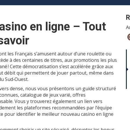
R
asino en ligne – Tout
A
savoir
dont les Français s’amusent autour d’une roulette ou
cède à des centaines de titres, aux promotions les plus
ané ! Cette démocratisation s’est accélérée grâce aux
t débit qui permettent de jouer partout, même dans
 du Sud‑Ouest.
nivers dense, nous vous présentons un guide structuré
reconnues, catalogue de jeux varié, offres
nsable. Vous y trouverez également un lien vers
idement les plateformes recommandées par l’équipe
e pour identifier le meilleur nouveau casino en ligne
comment choisir un site sécurisé, décrypter les bonus