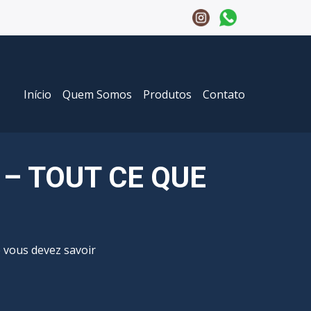
Início
Quem Somos
Produtos
Contato
 – TOUT CE QUE
e vous devez savoir