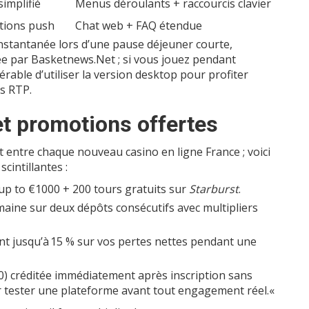
simplifié
Menus déroulants + raccourcis clavier
ations push
Chat web + FAQ étendue
 instantanée lors d’une pause déjeuner courte,
e par Basketnews.Net ; si vous jouez pendant
érable d’utiliser la version desktop pour profiter
s RTP.
t promotions offertes
entre chaque nouveau casino en ligne France ; voici
cintillantes :
 to €1000 + 200 tours gratuits sur
Starburst
.
ine sur deux dépôts consécutifs avec multipliers
t jusqu’à 15 % sur vos pertes nettes pendant une
) créditée immédiatement après inscription sans
our tester une plateforme avant tout engagement réel.«