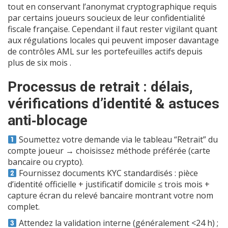
tout en conservant l’anonymat cryptographique requis
par certains joueurs soucieux de leur confidentialité
fiscale française. Cependant il faut rester vigilant quant
aux régulations locales qui peuvent imposer davantage
de contrôles AML sur les portefeuilles actifs depuis
plus de six mois .
Processus de retrait : délais,
vérifications d’identité & astuces
anti‑blocage
Soumettez votre demande via le tableau “Retrait” du
compte joueur → choisissez méthode préférée (carte
bancaire ou crypto).
Fournissez documents KYC standardisés : pièce
d’identité officielle + justificatif domicile ≤ trois mois +
capture écran du relevé bancaire montrant votre nom
complet.
Attendez la validation interne (généralement <24 h) ;