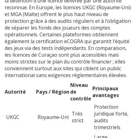
la détention d’une licence délivrée par une autorité
reconnue. En Europe, les licences UKGC (Royaume‑Uni)
et MGA (Malte) offrent le plus haut niveau de
protection grâce à des audits réguliers et à l’obligation
de séparer les fonds des joueurs des comptes
opérationnels. Certaines plateformes obtiennent
également la certification eCOGRA qui garantit l’équité
des jeux via des tests indépendants. En comparaison,
les licences de Curaçao sont plus accessibles mais
moins strictes sur le plan du contrôle financier ; elles
conviennent surtout aux sites qui ciblent un public
international sans exigences réglementaires élevées.
Niveau
Principaux
Autorité
Pays / Région
de
avantages
contrôle
Protection
Très
juridique forte,
UKGC
Royaume‑Uni
strict
audits
trimestriels
Large