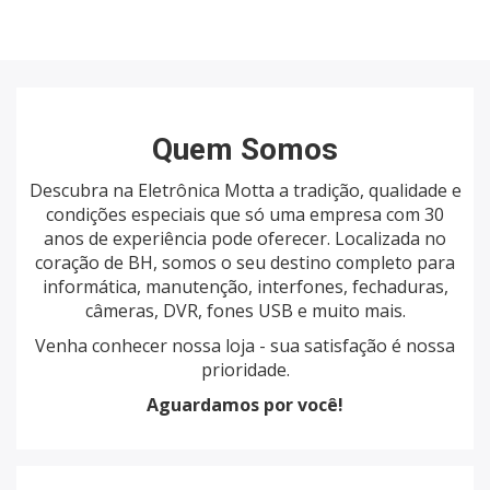
Quem Somos
Descubra na Eletrônica Motta a tradição, qualidade e
condições especiais que só uma empresa com 30
anos de experiência pode oferecer. Localizada no
coração de BH, somos o seu destino completo para
informática, manutenção, interfones, fechaduras,
câmeras, DVR, fones USB e muito mais.
Venha conhecer nossa loja - sua satisfação é nossa
prioridade.
Aguardamos por você!