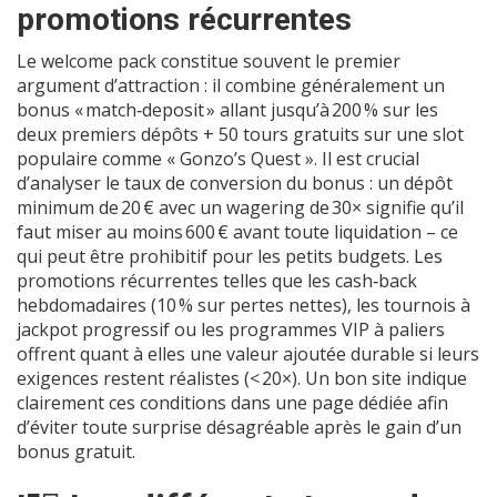
promotions récurrentes
Le welcome pack constitue souvent le premier
argument d’attraction : il combine généralement un
bonus « match‑deposit » allant jusqu’à 200 % sur les
deux premiers dépôts + 50 tours gratuits sur une slot
populaire comme « Gonzo’s Quest ». Il est crucial
d’analyser le taux de conversion du bonus : un dépôt
minimum de 20 € avec un wagering de 30× signifie qu’il
faut miser au moins 600 € avant toute liquidation – ce
qui peut être prohibitif pour les petits budgets. Les
promotions récurrentes telles que les cash‑back
hebdomadaires (10 % sur pertes nettes), les tournois à
jackpot progressif ou les programmes VIP à paliers
offrent quant à elles une valeur ajoutée durable si leurs
exigences restent réalistes (< 20×). Un bon site indique
clairement ces conditions dans une page dédiée afin
d’éviter toute surprise désagréable après le gain d’un
bonus gratuit.