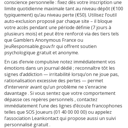
conscience personnelle : fixez dès votre inscription une
limite quotidienne maximale tant au niveau dépôt (€100
typiquement) qu’au niveau perte (€50). Utilisez l’outil
auto‑exclusion proposé par chaque site – il bloque
votre accès pendant une période définie (7 jours à
plusieurs mois) et peut être renforcé via des tiers tels
que Gamblers Anonymous France ou
JeuResponsable.gouv.fr qui offrent soutien
psychologique gratuit et anonyme.
En cas d’envie compulsive notez immédiatement vos
émotions dans un journal dédié ; reconnaître tôt les
signes d’addiction — irritabilité lorsqu’on ne joue pas,
rationalisation excessive des pertes — permet
d’intervenir avant qu’un problème ne s’enracine
davantage . Si vous sentez que votre comportement
dépasse ces repères personnels , contactez
immédiatement l’une des lignes d’écoute francophones
telles que SOS Joueurs (01 40 00 00 00) ou appelez
l’association Leankontact qui propose aussi un suivi
personnalisé gratuit .