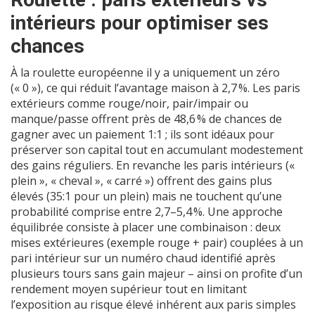
intérieurs pour optimiser ses
chances
À la roulette européenne il y a uniquement un zéro
(« 0 »), ce qui réduit l’avantage maison à 2,7 %. Les paris
extérieurs comme rouge/noir, pair/impair ou
manque/passe offrent près de 48,6 % de chances de
gagner avec un paiement 1:1 ; ils sont idéaux pour
préserver son capital tout en accumulant modestement
des gains réguliers. En revanche les paris intérieurs («
plein », « cheval », « carré ») offrent des gains plus
élevés (35:1 pour un plein) mais ne touchent qu’une
probabilité comprise entre 2,7–5,4 %. Une approche
équilibrée consiste à placer une combinaison : deux
mises extérieures (exemple rouge + pair) couplées à un
pari intérieur sur un numéro chaud identifié après
plusieurs tours sans gain majeur – ainsi on profite d’un
rendement moyen supérieur tout en limitant
l’exposition au risque élevé inhérent aux paris simples