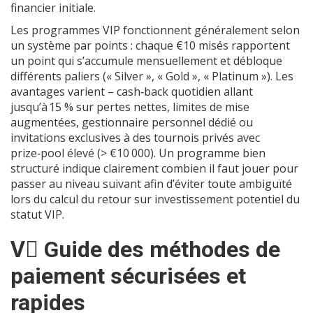
financier initiale.
Les programmes VIP fonctionnent généralement selon
un système par points : chaque €10 misés rapportent
un point qui s’accumule mensuellement et débloque
différents paliers (« Silver », « Gold », « Platinum »). Les
avantages varient – cash‑back quotidien allant
jusqu’à 15 % sur pertes nettes, limites de mise
augmentées, gestionnaire personnel dédié ou
invitations exclusives à des tournois privés avec
prize‑pool élevé (> €10 000). Un programme bien
structuré indique clairement combien il faut jouer pour
passer au niveau suivant afin d’éviter toute ambiguïté
lors du calcul du retour sur investissement potentiel du
statut VIP.
V️⃣ Guide des méthodes de
paiement sécurisées et
rapides