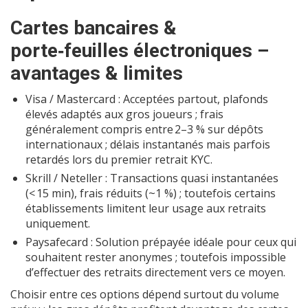
Cartes bancaires &
porte‑feuilles électroniques –
avantages & limites
Visa / Mastercard : Acceptées partout, plafonds
élevés adaptés aux gros joueurs ; frais
généralement compris entre 2–3 % sur dépôts
internationaux ; délais instantanés mais parfois
retardés lors du premier retrait KYC.
Skrill / Neteller : Transactions quasi instantanées
(< 15 min), frais réduits (~1 %) ; toutefois certains
établissements limitent leur usage aux retraits
uniquement.
Paysafecard : Solution prépayée idéale pour ceux qui
souhaitent rester anonymes ; toutefois impossible
d’effectuer des retraits directement vers ce moyen.
Choisir entre ces options dépend surtout du volume