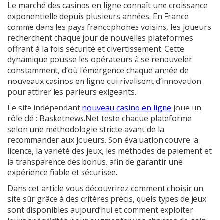
Le marché des casinos en ligne connaît une croissance
exponentielle depuis plusieurs années. En France
comme dans les pays francophones voisins, les joueurs
recherchent chaque jour de nouvelles plateformes
offrant à la fois sécurité et divertissement. Cette
dynamique pousse les opérateurs à se renouveler
constamment, d’où l’émergence chaque année de
nouveaux casinos en ligne qui rivalisent d’innovation
pour attirer les parieurs exigeants.
Le site indépendant
nouveau casino en ligne
joue un
rôle clé : Basketnews.Net teste chaque plateforme
selon une méthodologie stricte avant de la
recommander aux joueurs. Son évaluation couvre la
licence, la variété des jeux, les méthodes de paiement et
la transparence des bonus, afin de garantir une
expérience fiable et sécurisée.
Dans cet article vous découvrirez comment choisir un
site sûr grâce à des critères précis, quels types de jeux
sont disponibles aujourd’hui et comment exploiter