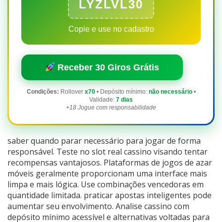
LYZLVL30
Copie e use no cadastro
Receber 30 Giros Grátis
Condições:
Rollover
x70
• Depósito mínimo:
não necessário
•
Validade:
7 dias
+18 Jogue com responsabilidade
saber quando parar necessário para jogar de forma
responsável. Teste no slot real cassino visando tentar
recompensas vantajosos. Plataformas de jogos de azar
móveis geralmente proporcionam uma interface mais
limpa e mais lógica. Use combinações vencedoras em
quantidade limitada. praticar apostas inteligentes pode
aumentar seu envolvimento. Analise cassino com
depósito mínimo acessível e alternativas voltadas para