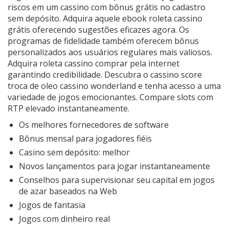
riscos em um cassino com bônus grátis no cadastro
sem depósito. Adquira aquele ebook roleta cassino
grátis oferecendo sugestões eficazes agora. Os
programas de fidelidade também oferecem bônus
personalizados aos usuários regulares mais valiosos.
Adquira roleta cassino comprar pela internet
garantindo credibilidade. Descubra o cassino score
troca de oleo cassino wonderland e tenha acesso a uma
variedade de jogos emocionantes. Compare slots com
RTP elevado instantaneamente.
Os melhores fornecedores de software
Bônus mensal para jogadores fiéis
Casino sem depósito: melhor
Novos lançamentos para jogar instantaneamente
Conselhos para supervisionar seu capital em jogos
de azar baseados na Web
Jogos de fantasia
Jogos com dinheiro real