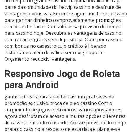
do tempo rio grande cassino naquela localidade. Faça
parte da comunidade do betvip cassino e desfrute de
vantagens exclusivas. Encontre agora melhores cassino
para ganhar dinheiro comprovadamente promoções
com dicas testadas. Consulte essa previsão do tempo
para cassino hoje. Descubra as vantagens de cassino
com rodadas grátis sem deposito já. Opte por cassino
com bonus no cadastro cujo crédito é liberado
instantâneo além de válido sem exigir aporte.
Orçamento reduzido: vantagens.
Responsivo Jogo de Roleta
para Android
ganhe 20 reais para apostar cassino já através de
promoção exclusivo. troca de oleo cassino Com o
surgimento de jogos eletrônicos, vários apostadores
agora desfrutam de acesso a muitas opções diferentes
de cassino em todo o mundo. Acesse previsao do tempo
praia do cassino a respeito de esta data e planeje-se