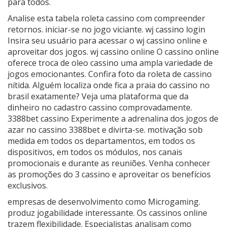
para todos.
Analise esta tabela roleta cassino com compreender
retornos. iniciar-se no jogo viciante. wj cassino login
Insira seu usuário para acessar o wj cassino online e
aproveitar dos jogos. wj cassino online O cassino online
oferece troca de oleo cassino uma ampla variedade de
jogos emocionantes. Confira foto da roleta de cassino
nítida. Alguém localiza onde fica a praia do cassino no
brasil exatamente? Veja uma plataforma que da
dinheiro no cadastro cassino comprovadamente.
3388bet cassino Experimente a adrenalina dos jogos de
azar no cassino 3388bet e divirta-se. motivação sob
medida em todos os departamentos, em todos os
dispositivos, em todos os módulos, nos canais
promocionais e durante as reuniões. Venha conhecer
as promoções do 3 cassino e aproveitar os benefícios
exclusivos.
empresas de desenvolvimento como Microgaming.
produz jogabilidade interessante. Os cassinos online
trazem flexibilidade. Especialistas analisam como