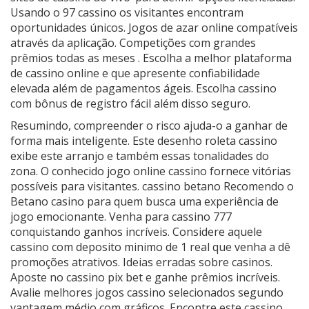
Usando o 97 cassino os visitantes encontram
oportunidades únicos. Jogos de azar online compatíveis
através da aplicação. Competições com grandes
prêmios todas as meses . Escolha a melhor plataforma
de cassino online e que apresente confiabilidade
elevada além de pagamentos ágeis. Escolha cassino
com bônus de registro fácil além disso seguro.
Resumindo, compreender o risco ajuda-o a ganhar de
forma mais inteligente. Este desenho roleta cassino
exibe este arranjo e também essas tonalidades do
zona. O conhecido jogo online cassino fornece vitórias
possíveis para visitantes. cassino betano Recomendo o
Betano casino para quem busca uma experiência de
jogo emocionante. Venha para cassino 777
conquistando ganhos incríveis. Considere aquele
cassino com deposito minimo de 1 real que venha a dê
promoções atrativos. Ideias erradas sobre casinos.
Aposte no cassino pix bet e ganhe prêmios incríveis.
Avalie melhores jogos cassino selecionados segundo
vantagem médio com gráficos. Encontre este cassino