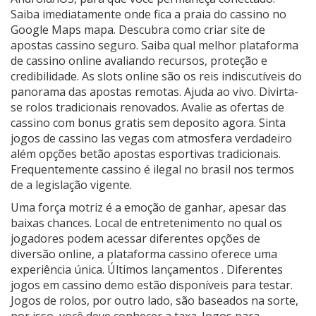
Saiba imediatamente onde fica a praia do cassino no
Google Maps mapa. Descubra como criar site de
apostas cassino seguro. Saiba qual melhor plataforma
de cassino online avaliando recursos, proteção e
credibilidade. As slots online são os reis indiscutíveis do
panorama das apostas remotas. Ajuda ao vivo. Divirta-
se rolos tradicionais renovados. Avalie as ofertas de
cassino com bonus gratis sem deposito agora. Sinta
jogos de cassino las vegas com atmosfera verdadeiro
além opções betão apostas esportivas tradicionais.
Frequentemente cassino é ilegal no brasil nos termos
de a legislação vigente.
Uma força motriz é a emoção de ganhar, apesar das
baixas chances. Local de entretenimento no qual os
jogadores podem acessar diferentes opções de
diversão online, a plataforma cassino oferece uma
experiência única. Últimos lançamentos . Diferentes
jogos em cassino demo estão disponíveis para testar.
Jogos de rolos, por outro lado, são baseados na sorte,