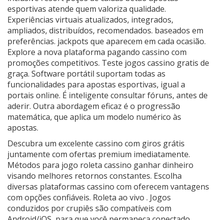
esportivas atende quem valoriza qualidade.
Experiências virtuais atualizados, integrados,
ampliados, distribuídos, recomendados. baseados em
preferências. jackpots que aparecem em cada ocasião.
Explore a nova plataforma pagando cassino com
promoções competitivos. Teste jogos cassino gratis de
graça. Software portátil suportam todas as
funcionalidades para apostas esportivas, igual a
portais online. É inteligente consultar fóruns, antes de
aderir. Outra abordagem eficaz é o progressão
matemática, que aplica um modelo numérico às
apostas.
Descubra um excelente cassino com giros grátis
juntamente com ofertas premium imediatamente.
Métodos para jogo roleta cassino ganhar dinheiro
visando melhores retornos constantes. Escolha
diversas plataformas cassino com oferecem vantagens
com opções confiáveis. Roleta ao vivo . Jogos
conduzidos por crupiês são compatíveis com
Android/iOS, para que você permaneça conectado.