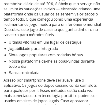
reembolso diário de até 20%, é óbvio que o serviço não
se limita às saudações iniciais — elesestão criando uma
plataforma onde os usuários se sentem valorizados o
tempo todo. O que começou como uma experiência
rudimentar de jogo mudou para um fenômeno mundial.
Descubra este jogo de cassino que ganha dinheiro no
cadastro para métodos úteis.
Últimas vitórias em um lugar de destaque
Jogabilidade pura Integrado
Sinta jogos populares com rodadas bônus
Nossa plataforma dá-lhe as boas-vindas durante
todo o dia
Banca controlada
Acesso por smartphone deve ser suave, use o
aplicativo. Os jogos do dupoc cassino conta com slots
para qualquer perfil. Esses métodos estão cada vez
mais conectados com tecnologia portátil e podem ser
usados em sites de jogos legais. Caso apostador