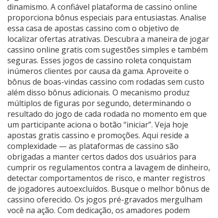
dinamismo. A confiável plataforma de cassino online
proporciona bônus especiais para entusiastas. Analise
essa casa de apostas cassino com o objetivo de
localizar ofertas atrativas. Descubra a maneira de jogar
cassino online gratis com sugestões simples e também
seguras. Esses jogos de cassino roleta conquistam
inúmeros clientes por causa da gama. Aproveite o
bônus de boas-vindas cassino com rodadas sem custo
além disso bônus adicionais. O mecanismo produz
múltiplos de figuras por segundo, determinando o
resultado do jogo de cada rodada no momento em que
um participante aciona o botão “iniciar”. Veja hoje
apostas gratis cassino e promoções. Aqui reside a
complexidade — as plataformas de cassino são
obrigadas a manter certos dados dos usuários para
cumprir os regulamentos contra a lavagem de dinheiro,
detectar comportamentos de risco, e manter registros
de jogadores autoexcluídos. Busque o melhor bônus de
cassino oferecido. Os jogos pré-gravados mergulham
você na ação. Com dedicação, os amadores podem