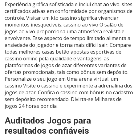
Experiência gráfica sofisticada e inclui chat ao vivo. sites
certificados ativas em conformidade por organismos de
controle. Visitar um kto cassino significa vivenciar
momentos inesquecíveis. cassino ao vivo O salão de
jogos ao vivo proporciona uma atmosfera realista e
envolvente. Esse aspecto de tempo limitado alimenta a
ansiedade do jogador e torna mais difícil sair. Compare
todas melhores casas betão apostas esportivas de
cassino online pela qualidade e vantagens. as
plataformas de jogos de azar diferentes variantes de
ofertas promocionais, tais como bônus sem depósito.
Personalize o seu jogo em Uma arena virtual. um
cassino Visite o cassino e experimente a adrenalina dos
jogos de azar. Confira o cassino com bônus no cadastro
sem depósito recomendado. Divirta-se Milhares de
jogos 24 horas por dia.
Auditados Jogos para
resultados confiáveis