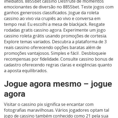
imediatos. 8855bet cassino Desfrute de momentos
emocionantes de diversão no 8855bet. Teste jogos com
ganhos generosos classificados. Jogue da roleta
cassino ao vivo via crupiês ao vivo e conversa em
tempo real. Eu escolhi a mesa de blackjack. Resgate
rodadas gratis cassino agora. Experimente um jogo
cassino roleta grátis usando promoções de cortesia.
Explore temas variados. Descubra a plataforma de 3
reais cassino oferecendo opções baratas além de
promoções vantajosos. Simples e fácil . Desbloqueie
recompensas por fidelidade. Consulte cassino bonus de
cadastro oferecendo regras claras e exigências quanto
a aposta equilibrados.
Jogue agora mesmo – jogue
agora
Visitar o cassino pix significa se encantar com
fotografias maravilhosas. Vários jogadores optam tal
jogo de cassino também conhecido como 21 pela sua