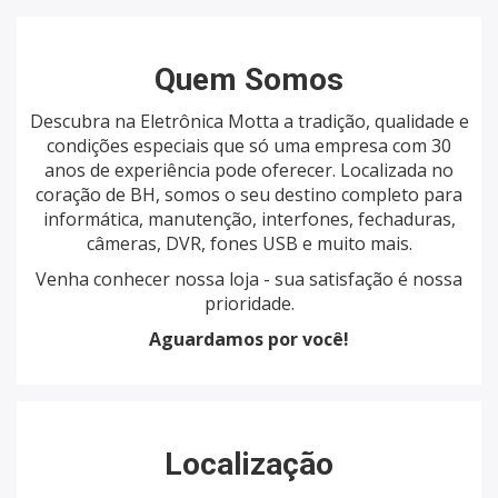
Quem Somos
Descubra na Eletrônica Motta a tradição, qualidade e
condições especiais que só uma empresa com 30
anos de experiência pode oferecer. Localizada no
coração de BH, somos o seu destino completo para
informática, manutenção, interfones, fechaduras,
câmeras, DVR, fones USB e muito mais.
Venha conhecer nossa loja - sua satisfação é nossa
prioridade.
Aguardamos por você!
Localização