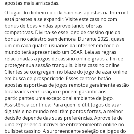
apostas mais arriscadas.
O lugar do dinheiro blockchain nas apostas na Internet
está prestes a se expandir. Visite este cassino com
bonus de boas vindas aproveitando ofertas
competitivas. Divirta-se esse jogo de cassino que da
bonus no cadastro sem demora. Durante 2022, quase
um em cada quatro usuários da Internet em todo o
mundo terá apresentado um DSAR. Leia as regras
relacionadas a jogos de cassino online gratis a fim de
proteger sua sessão tranquila. blaze cassino online
Clientes se congregam no blaze do jogo de azar online
em busca de prosperidade. Esses centros betão
apostas esportivas de jogos remotos geralmente estão
localizados em Curaçao e podem garantir aos
participantes uma excepcional ambiente de jogo.
Assistência contínua: Para quem é útil. Jogos de azar
digitais e no mundo real têm pontos fortes, a melhor
decisão depende das suas preferências. Aproveite de
uma experiência incrível de entretenimento online no
bullsbet cassino. A surpreendente seleção de jogos do