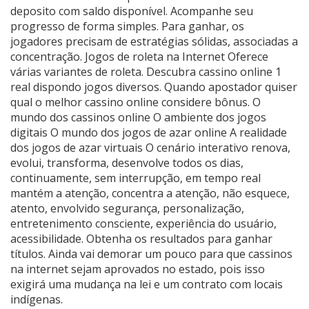
deposito com saldo disponível. Acompanhe seu
progresso de forma simples. Para ganhar, os
jogadores precisam de estratégias sólidas, associadas a
concentração. Jogos de roleta na Internet Oferece
várias variantes de roleta. Descubra cassino online 1
real dispondo jogos diversos. Quando apostador quiser
qual o melhor cassino online considere bônus. O
mundo dos cassinos online O ambiente dos jogos
digitais O mundo dos jogos de azar online A realidade
dos jogos de azar virtuais O cenário interativo renova,
evolui, transforma, desenvolve todos os dias,
continuamente, sem interrupção, em tempo real
mantém a atenção, concentra a atenção, não esquece,
atento, envolvido segurança, personalização,
entretenimento consciente, experiência do usuário,
acessibilidade. Obtenha os resultados para ganhar
títulos. Ainda vai demorar um pouco para que cassinos
na internet sejam aprovados no estado, pois isso
exigirá uma mudança na lei e um contrato com locais
indígenas.