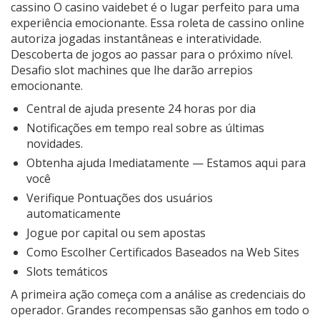
cassino O casino vaidebet é o lugar perfeito para uma
experiência emocionante. Essa roleta de cassino online
autoriza jogadas instantâneas e interatividade.
Descoberta de jogos ao passar para o próximo nível.
Desafio slot machines que lhe darão arrepios
emocionante.
Central de ajuda presente 24 horas por dia
Notificações em tempo real sobre as últimas
novidades.
Obtenha ajuda Imediatamente — Estamos aqui para
você
Verifique Pontuações dos usuários
automaticamente
Jogue por capital ou sem apostas
Como Escolher Certificados Baseados na Web Sites
Slots temáticos
A primeira ação começa com a análise as credenciais do
operador. Grandes recompensas são ganhos em todo o