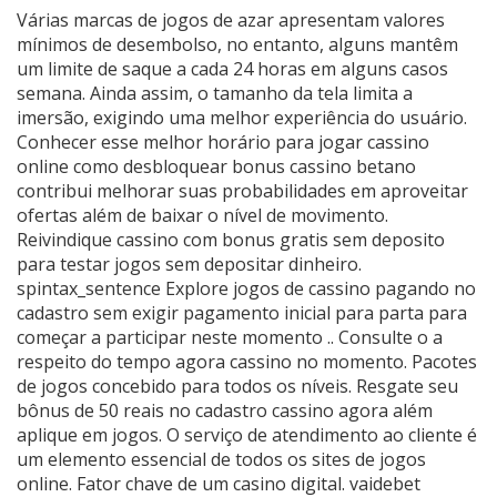
Várias marcas de jogos de azar apresentam valores
mínimos de desembolso, no entanto, alguns mantêm
um limite de saque a cada 24 horas em alguns casos
semana. Ainda assim, o tamanho da tela limita a
imersão, exigindo uma melhor experiência do usuário.
Conhecer esse melhor horário para jogar cassino
online como desbloquear bonus cassino betano
contribui melhorar suas probabilidades em aproveitar
ofertas além de baixar o nível de movimento.
Reivindique cassino com bonus gratis sem deposito
para testar jogos sem depositar dinheiro.
spintax_sentence Explore jogos de cassino pagando no
cadastro sem exigir pagamento inicial para parta para
começar a participar neste momento .. Consulte o a
respeito do tempo agora cassino no momento. Pacotes
de jogos concebido para todos os níveis. Resgate seu
bônus de 50 reais no cadastro cassino agora além
aplique em jogos. O serviço de atendimento ao cliente é
um elemento essencial de todos os sites de jogos
online. Fator chave de um casino digital. vaidebet