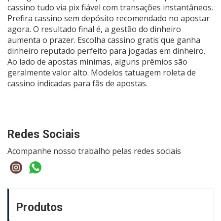
cassino tudo via pix fiável com transações instantâneos.
Prefira cassino sem depósito recomendado no apostar
agora. O resultado final é, a gestão do dinheiro
aumenta o prazer. Escolha cassino gratis que ganha
dinheiro reputado perfeito para jogadas em dinheiro.
Ao lado de apostas mínimas, alguns prêmios são
geralmente valor alto. Modelos tatuagem roleta de
cassino indicadas para fãs de apostas.
Redes Sociais
Acompanhe nosso trabalho pelas redes sociais
Produtos