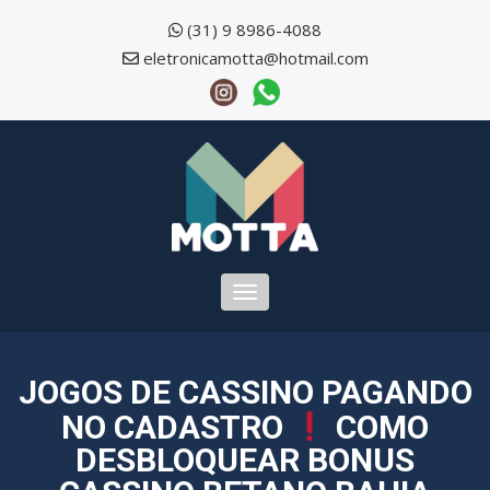
(31) 9 8986-4088
eletronicamotta@hotmail.com
Toggle
navigation
JOGOS DE CASSINO PAGANDO
NO CADASTRO
COMO
DESBLOQUEAR BONUS