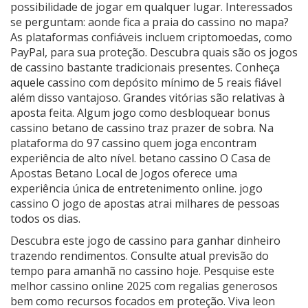
possibilidade de jogar em qualquer lugar. Interessados
se perguntam: aonde fica a praia do cassino no mapa?
As plataformas confiáveis incluem criptomoedas, como
PayPal, para sua proteção. Descubra quais são os jogos
de cassino bastante tradicionais presentes. Conheça
aquele cassino com depósito mínimo de 5 reais fiável
além disso vantajoso. Grandes vitórias são relativas à
aposta feita. Algum jogo como desbloquear bonus
cassino betano de cassino traz prazer de sobra. Na
plataforma do 97 cassino quem joga encontram
experiência de alto nível. betano cassino O Casa de
Apostas Betano Local de Jogos oferece uma
experiência única de entretenimento online. jogo
cassino O jogo de apostas atrai milhares de pessoas
todos os dias.
Descubra este jogo de cassino para ganhar dinheiro
trazendo rendimentos. Consulte atual previsão do
tempo para amanhã no cassino hoje. Pesquise este
melhor cassino online 2025 com regalias generosos
bem como recursos focados em proteção. Viva leon