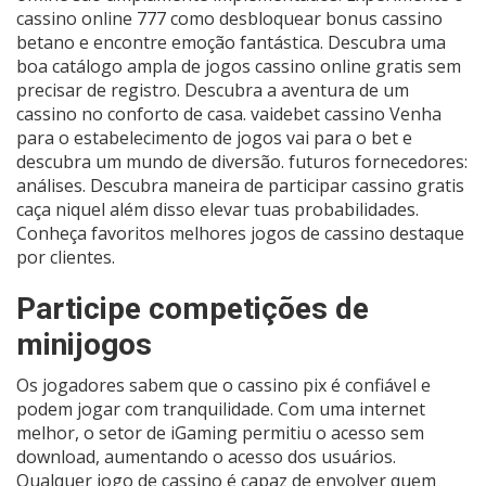
cassino online 777 como desbloquear bonus cassino
betano e encontre emoção fantástica. Descubra uma
boa catálogo ampla de jogos cassino online gratis sem
precisar de registro. Descubra a aventura de um
cassino no conforto de casa. vaidebet cassino Venha
para o estabelecimento de jogos vai para o bet e
descubra um mundo de diversão. futuros fornecedores:
análises. Descubra maneira de participar cassino gratis
caça niquel além disso elevar tuas probabilidades.
Conheça favoritos melhores jogos de cassino destaque
por clientes.
Participe competições de
minijogos
Os jogadores sabem que o cassino pix é confiável e
podem jogar com tranquilidade. Com uma internet
melhor, o setor de iGaming permitiu o acesso sem
download, aumentando o acesso dos usuários.
Qualquer jogo de cassino é capaz de envolver quem