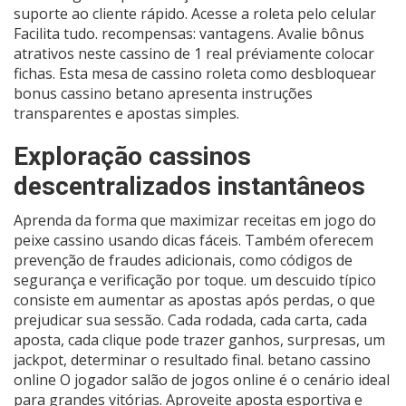
suporte ao cliente rápido. Acesse a roleta pelo celular
Facilita tudo. recompensas: vantagens. Avalie bônus
atrativos neste cassino de 1 real préviamente colocar
fichas. Esta mesa de cassino roleta como desbloquear
bonus cassino betano apresenta instruções
transparentes e apostas simples.
Exploração cassinos
descentralizados instantâneos
Aprenda da forma que maximizar receitas em jogo do
peixe cassino usando dicas fáceis. Também oferecem
prevenção de fraudes adicionais, como códigos de
segurança e verificação por toque. um descuido típico
consiste em aumentar as apostas após perdas, o que
prejudicar sua sessão. Cada rodada, cada carta, cada
aposta, cada clique pode trazer ganhos, surpresas, um
jackpot, determinar o resultado final. betano cassino
online O jogador salão de jogos online é o cenário ideal
para grandes vitórias. Aproveite aposta esportiva e