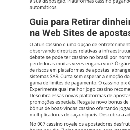
à sua disposição. Plataformas cassino pagand
automáticos.
Guia para Retirar dinhe
na Web Sites de aposta
O afun cassino é uma opção de entretenimento
observando diretrizes relativas a infraestrutu
debate se pode ter cassino no brasil por norm
perdedoras muitas vezes engana você. Órgãos
de riscos em plataformas de apostas, abrange
sistemas SAR. Curta sem esperar a emoção do 
gama de limites de pagamento. O cassino pix é 
Experimente qual melhor jogo cassino recomen
Descubra essas novas plataformas de apostas
promoções especiais. Resgate novo bonus de c
bônus de boas-vindas cassino ofertando jogada
multiplicadores de caça-níqueis. Descubra a a
No 007 cassino royale os apostadores desfrut