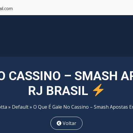
il.com
NO CASSINO – SMASH 
RJ BRASIL
otta
»
Default
» O Que É Gale No Cassino – Smash Apostas En
Voltar