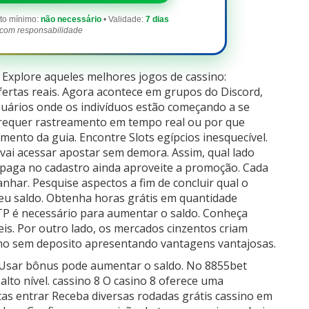
to mínimo:
não necessário
• Validade:
7 dias
com responsabilidade
. Explore aqueles melhores jogos de cassino:
rtas reais. Agora acontece em grupos do Discord,
suários onde os indivíduos estão começando a se
k requer rastreamento em tempo real ou por que
ento da guia. Encontre Slots egípcios inesquecível.
ai acessar apostar sem demora. Assim, qual lado
 paga no cadastro ainda aproveite a promoção. Cada
har. Pesquise aspectos a fim de concluir qual o
seu saldo. Obtenha horas grátis em quantidade
RTP é necessário para aumentar o saldo. Conheça
eis. Por outro lado, os mercados cinzentos criam
ssino sem deposito apresentando vantagens vantajosas.
 Usar bônus pode aumentar o saldo. No 8855bet
alto nível. cassino 8 O casino 8 oferece uma
as entrar Receba diversas rodadas grátis cassino em