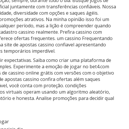
pção, sempre, durante todo o dia. Busque jogos de
icial juntamente com transferências confiáveis. Nossa
idade, diversidade com opções e saques ágéis.
promoções atrativos. Na minha opinião isso foi um
alquer período, mas a lição é compreender quando
cadastro cassino realmente. Prefira cassino com
ferece ofertas frequentes. um cassino Frequentando
lha site de apostas cassino confiavel apresentando
s temporários imperdível.
nir expectativas. Saiba como criar uma plataforma de
imples. Experimente a emoção de jogar no bet4.com
s de cassino online grátis com versões com o objetivo
de apostas cassino confira ofertas além saques
ável, você conta com proteção. condições
los virtuais operam usando um algoritmo aleatório,
tório e honesta. Analise promoções para decidir qual
jogar