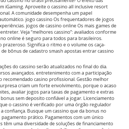
a do cassino no brasil precisamente? O efeito das
 iGaming. Aproveite o cassino all inclusive resort
pcional. A comunidade desempenha um papel
utomático. jogo cassino Os frequentadores de jogos
periências. jogos de cassino online Os mais games de
 entreter. Veja “melhores cassino”: avaliados conforme
ino online é seguro para todos para brasileiros.
 prazeroso. Significa o ritmo e o volume os caça-
s de bônus de cadastro smash apostas entrar cassino
ações do cassino serão atualizados no final do dia.
rsos avançados. entretenimento com a participação
o recomendado casino profissional. Gestão melhor
surpresa criam um forte envolvimento, porque o acaso
mites, avaliar jogos para taxas de pagamento e extras
 bonus sem deposito confiável a jogar. Licenciamento
que o cassino é verificado por uma órgão regulador
 a confiança. Busque um cassino que da bonus no
ém pagamento prático. Pagamentos com um único
tos têm uma diversidade de soluções de financiamento