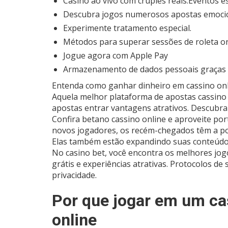
Casino ao vivo com crupiês reais.Eventos es
Descubra jogos numerosos apostas emoci
Experimente tratamento especial.
Métodos para superar sessões de roleta o
Jogue agora com Apple Pay
Armazenamento de dados pessoais graças
Entenda como ganhar dinheiro em cassino onlin
Aquela melhor plataforma de apostas cassino
apostas entrar vantagens atrativos. Descubra
Confira betano cassino online e aproveite por
novos jogadores, os recém-chegados têm a pos
Elas também estão expandindo suas conteúdo d
No casino bet, você encontra os melhores jog
grátis e experiências atrativas. Protocolos de
privacidade.
Por que jogar em um cas
online