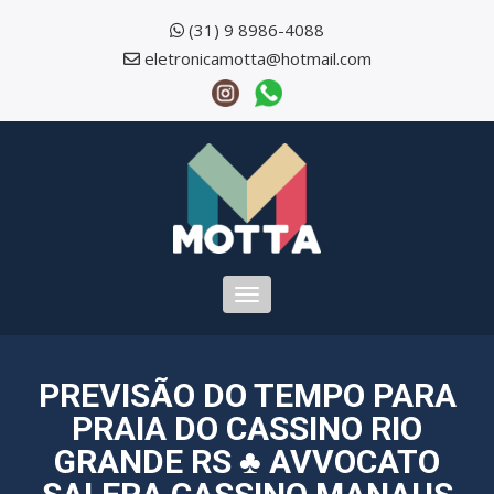
(31) 9 8986-4088
eletronicamotta@hotmail.com
Toggle
navigation
PREVISÃO DO TEMPO PARA
PRAIA DO CASSINO RIO
GRANDE RS
♣️
AVVOCATO