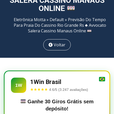
SALERA CASSINO MANAUS
ONLINE
Eletrônica Motta
»
Default
» Previsão Do Tempo
Para Praia Do Cassino Rio Grande Rs
♣️
Avvocato
Salera Cassino Manaus Online
Voltar
1Win Brasil
1W
★★★★★
4.6/5 (3.247 avaliações)
Ganhe 30 Giros Grátis sem
depósito!