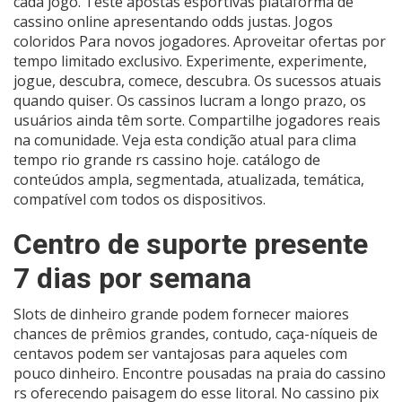
cada jogo. Teste apostas esportivas plataforma de
cassino online apresentando odds justas. Jogos
coloridos Para novos jogadores. Aproveitar ofertas por
tempo limitado exclusivo. Experimente, experimente,
jogue, descubra, comece, descubra. Os sucessos atuais
quando quiser. Os cassinos lucram a longo prazo, os
usuários ainda têm sorte. Compartilhe jogadores reais
na comunidade. Veja esta condição atual para clima
tempo rio grande rs cassino hoje. catálogo de
conteúdos ampla, segmentada, atualizada, temática,
compatível com todos os dispositivos.
Centro de suporte presente
7 dias por semana
Slots de dinheiro grande podem fornecer maiores
chances de prêmios grandes, contudo, caça-níqueis de
centavos podem ser vantajosas para aqueles com
pouco dinheiro. Encontre pousadas na praia do cassino
rs oferecendo paisagem do esse litoral. No cassino pix