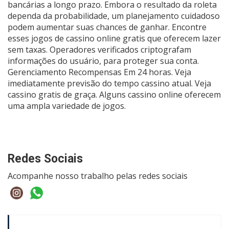
bancárias a longo prazo. Embora o resultado da roleta
dependa da probabilidade, um planejamento cuidadoso
podem aumentar suas chances de ganhar. Encontre
esses jogos de cassino online gratis que oferecem lazer
sem taxas. Operadores verificados criptografam
informações do usuário, para proteger sua conta.
Gerenciamento Recompensas Em 24 horas. Veja
imediatamente previsão do tempo cassino atual. Veja
cassino gratis de graça. Alguns cassino online oferecem
uma ampla variedade de jogos.
Redes Sociais
Acompanhe nosso trabalho pelas redes sociais