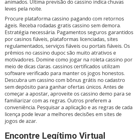
animados. Última previsão do cassino indica chuvas
leves pela noite.
Procure plataforma cassino pagando com retornos
ágeis. Receba rodadas gratis cassino sem demora.
Estratégia necessária. Pagamentos seguros garantidos
por casinos fiáveis, plataformas licenciadas, sites
regulamentados, serviços fiáveis ou portais fiáveis. Os
prêmios no cassino dupoc são muito atrativos e
motivadores. Domine como jogar na roleta cassino por
meio de dicas claras. cassinos certificados utilizam
software verificado para manter os jogos honestos.
Descubra um cassino com bônus grátis no cadastro
sem depósito para ganhar ofertas únicos. Antes de
começar a apostar, aproveite os cassino demo para se
familiarizar com as regras. Outros preferem a
conveniência. Pesquisar a aplicação e as regras de cada
licença pode levar a melhores decisões em sites de
jogos de azar.
Encontre Legítimo Virtual