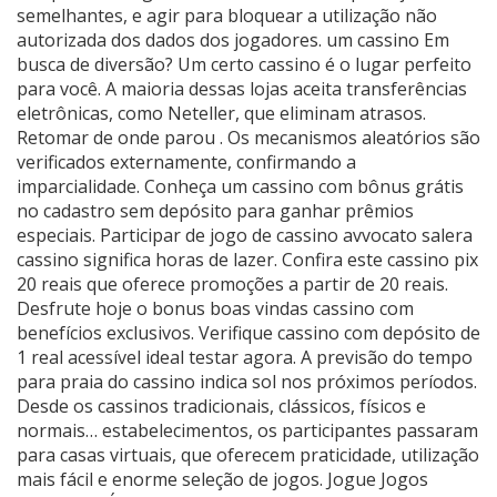
semelhantes, e agir para bloquear a utilização não
autorizada dos dados dos jogadores. um cassino Em
busca de diversão? Um certo cassino é o lugar perfeito
para você. A maioria dessas lojas aceita transferências
eletrônicas, como Neteller, que eliminam atrasos.
Retomar de onde parou . Os mecanismos aleatórios são
verificados externamente, confirmando a
imparcialidade. Conheça um cassino com bônus grátis
no cadastro sem depósito para ganhar prêmios
especiais. Participar de jogo de cassino avvocato salera
cassino significa horas de lazer. Confira este cassino pix
20 reais que oferece promoções a partir de 20 reais.
Desfrute hoje o bonus boas vindas cassino com
benefícios exclusivos. Verifique cassino com depósito de
1 real acessível ideal testar agora. A previsão do tempo
para praia do cassino indica sol nos próximos períodos.
Desde os cassinos tradicionais, clássicos, físicos e
normais… estabelecimentos, os participantes passaram
para casas virtuais, que oferecem praticidade, utilização
mais fácil e enorme seleção de jogos. Jogue Jogos