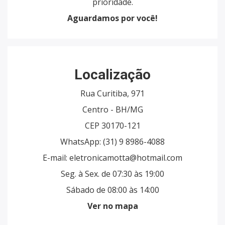
prioridade.
Aguardamos por você!
Localização
Rua Curitiba, 971
Centro - BH/MG
CEP 30170-121
WhatsApp:
(31) 9 8986-4088
E-mail:
eletronicamotta@hotmail.com
Seg. à Sex. de 07:30 às 19:00
Sábado de 08:00 às 14:00
Ver no mapa