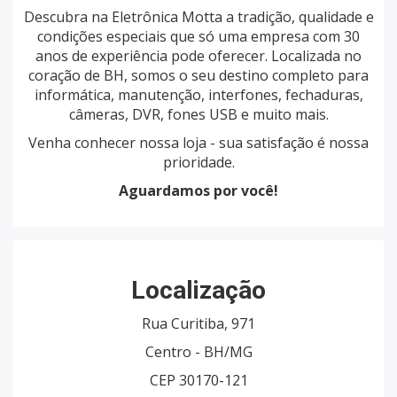
Descubra na Eletrônica Motta a tradição, qualidade e
condições especiais que só uma empresa com 30
anos de experiência pode oferecer. Localizada no
coração de BH, somos o seu destino completo para
informática, manutenção, interfones, fechaduras,
câmeras, DVR, fones USB e muito mais.
Venha conhecer nossa loja - sua satisfação é nossa
prioridade.
Aguardamos por você!
Localização
Rua Curitiba, 971
Centro - BH/MG
CEP 30170-121