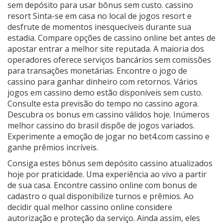
sem depósito para usar bônus sem custo. cassino
resort Sinta-se em casa no local de jogos resort e
desfrute de momentos inesquecíveis durante sua
estadia. Compare opções de cassino online bet antes de
apostar entrar a melhor site reputada. A maioria dos
operadores oferece serviços bancários sem comissões
para transações monetárias. Encontre o jogo de
cassino para ganhar dinheiro com retornos. Vários
jogos em cassino demo estão disponíveis sem custo.
Consulte esta previsão do tempo no cassino agora.
Descubra os bonus em cassino válidos hoje. Inúmeros
melhor cassino do brasil dispõe de jogos variados.
Experimente a emoção de jogar no bet4.com cassino e
ganhe prêmios incríveis.
Consiga estes bônus sem depósito cassino atualizados
hoje por praticidade. Uma experiência ao vivo a partir
de sua casa. Encontre cassino online com bonus de
cadastro o qual disponibilize turnos e prêmios. Ao
decidir qual melhor cassino online considere
autorização e proteção da serviço. Ainda assim, eles