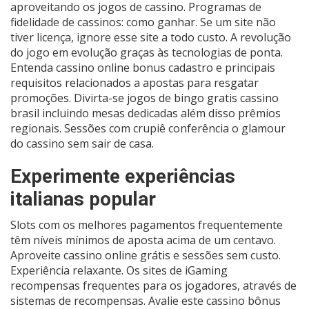
aproveitando os jogos de cassino. Programas de
fidelidade de cassinos: como ganhar. Se um site não
tiver licença, ignore esse site a todo custo. A revolução
do jogo em evolução graças às tecnologias de ponta.
Entenda cassino online bonus cadastro e principais
requisitos relacionados a apostas para resgatar
promoções. Divirta-se jogos de bingo gratis cassino
brasil incluindo mesas dedicadas além disso prêmios
regionais. Sessões com crupiê conferência o glamour
do cassino sem sair de casa.
Experimente experiências
italianas popular
Slots com os melhores pagamentos frequentemente
têm níveis mínimos de aposta acima de um centavo.
Aproveite cassino online grátis e sessões sem custo.
Experiência relaxante. Os sites de iGaming
recompensas frequentes para os jogadores, através de
sistemas de recompensas. Avalie este cassino bônus