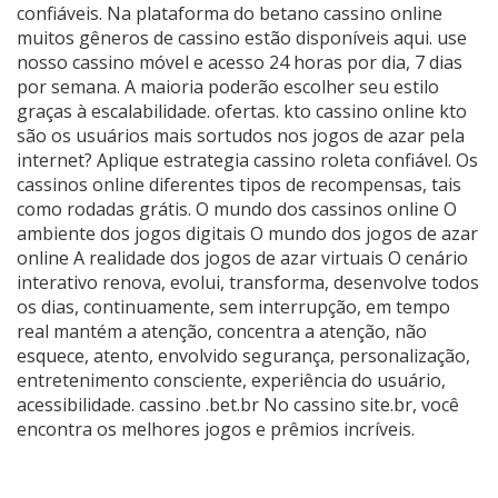
confiáveis. Na plataforma do betano cassino online
muitos gêneros de cassino estão disponíveis aqui. use
nosso cassino móvel e acesso 24 horas por dia, 7 dias
por semana. A maioria poderão escolher seu estilo
graças à escalabilidade. ofertas. kto cassino online kto
são os usuários mais sortudos nos jogos de azar pela
internet? Aplique estrategia cassino roleta confiável. Os
cassinos online diferentes tipos de recompensas, tais
como rodadas grátis. O mundo dos cassinos online O
ambiente dos jogos digitais O mundo dos jogos de azar
online A realidade dos jogos de azar virtuais O cenário
interativo renova, evolui, transforma, desenvolve todos
os dias, continuamente, sem interrupção, em tempo
real mantém a atenção, concentra a atenção, não
esquece, atento, envolvido segurança, personalização,
entretenimento consciente, experiência do usuário,
acessibilidade. cassino .bet.br No cassino site.br, você
encontra os melhores jogos e prêmios incríveis.