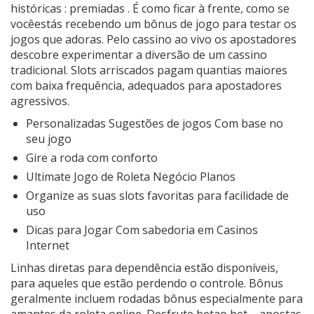
históricas : premiadas . É como ficar à frente, como se
vocêestás recebendo um bônus de jogo para testar os
jogos que adoras. Pelo cassino ao vivo os apostadores
descobre experimentar a diversão de um cassino
tradicional. Slots arriscados pagam quantias maiores
com baixa frequência, adequados para apostadores
agressivos.
Personalizadas Sugestões de jogos Com base no
seu jogo
Gire a roda com conforto
Ultimate Jogo de Roleta Negócio Planos
Organize as suas slots favoritas para facilidade de
uso
Dicas para Jogar Com sabedoria em Casinos
Internet
Linhas diretas para dependência estão disponíveis,
para aqueles que estão perdendo o controle. Bônus
geralmente incluem rodadas bônus especialmente para