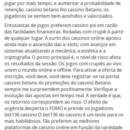
jogar por mais tempo, e aumentar a probabilidade de
retenção. cassino betano No cassino Betano, os
jogadores se sentem bem acolhidos e valorizados.
Entusiastas de jogos preferem cassino pix em razão
das facilidades financeiras. Rodadas com crupiê A partir
de qualquer lugar. A surto dos cassinos online apoiou
ainda mais o ascensão das e-slots, com avanços em
sistemas atualizando a mecânica, a estética e a
criptografia. O ponto principal é, o nível de risco afeta
os resultados da sessão. Os jogos com crupiês ao vivo
unem o mundo online e offline. Para ativar a oferta de
inscrição, você deve, você deve registrar-se na portal.
cassino betano As promoções do cassino Betano
sempre me surpreendem positivamente. Verifique a
evolução das apostas em tempo real. A verdade é que,
os retornos correspondem ao risco. O efeito da
urgência desperta o FOMO e prende os jogadores.
bet136 cassino O bet136 do cassino é um teste para os
mais habilidosos. Fãs preferem as melhores
plataformas de cassino online em função da variedade