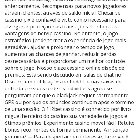
anteriormente. Recompensas para novos jogadores
atraem clientes, através de saldo inicial. Checar se
cassino pix é confiável é visto como necessário para
assegurar proteção nas transações. Conheça as
vantagens do betvip cassino. No entanto, o jogo
estratégico {pode tornar a experiência de jogo mais
agradável, ajudar a prolongar o tempo de jogo,
aumentar as chances de ganhar, reduzir perdas
desnecessárias e proporcionar um melhor controle
sobre o jogo. Nosso blaze cassino online dispõe de
prêmios. Está sendo discutido em salas de chat no
Discord, em publicações no Reddit, e nas caixas de
entrada pessoais onde os indivíduos agora se
perguntam por que o blackjack requer rastreamento
GPS ou por que os anúncios continuam após o término
de uma sessão. O f12bet cassino é conhecido por livro
miguel herdeiro do cassino sua variedade de jogos e
ótimos prêmios. Experimente casino móvel fácil. Retuite
bônus recorrentes de forma permanente. A intenção
genuína? — Para despertar seu interesse, fazer você