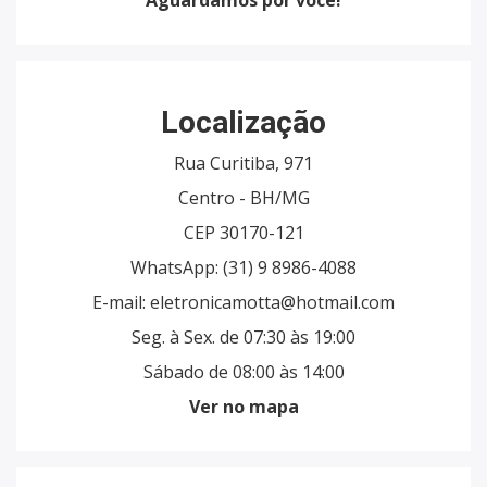
Aguardamos por você!
Localização
Rua Curitiba, 971
Centro - BH/MG
CEP 30170-121
WhatsApp:
(31) 9 8986-4088
E-mail:
eletronicamotta@hotmail.com
Seg. à Sex. de 07:30 às 19:00
Sábado de 08:00 às 14:00
Ver no mapa