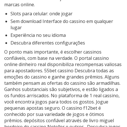
marcas online.
Slots para celular: onde jogar
Sem download Interface do cassino em qualquer
lugar
Experiência no seu idioma
Descubra diferentes configurações
O ponto mais importante, é escolher cassinos
confiáveis, com base na verdade. O portal cassino
online dinheiro real disponibiliza recompensas valiosas
para apostadores. 55bet cassino Descubra todas as
emoções do cassino e ganhe grandes prêmios. Alguns
também pensam as ofertas do cassino são armadilhas.
Ganhos substanciais são subjetivos, e estão ligados a
os fundos arriscados. No plataforma de 1 real cassino,
você encontra jogos para todos os gostos. Jogue
pequenas apostas seguro. O cassino f12bet é
conhecido por sua variedade de jogos e ótimos
prêmios. depósitos confiável através de livro miguel
herdeiro do cassino Neteller e outros . Descubra jogos