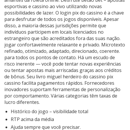
amantes da roleta online. Desfrute betao bet – apostas
esportivas e cassino ao vivo utilizando novas
possibilidades de lazer. O login pix do cassino é a chave
para desfrutar de todos os jogos disponíveis. Apesar
disso, a maioria dessas jurisdições permite que
indivíduos participem em locais licenciados no
estrangeiro que são acreditados fora das suas nação.
jogar confortavelmente relaxante e privado. Microtexto
refinado, otimizado, adaptado, direcionado, coerente.
para todos os pontos de contato. Há um escudo de
risco inerente — você pode tentar novas experiências
ou tentar apostas mais arriscadas graças aos créditos
de bônus. Seu livro miguel herdeiro do cassino pix
cassino facilita pagamentos rápidos. Fornecedores
inovadores suportam ferramentas de personalização
por comportamento. Várias categorias têm taxas de
lucro diferentes.
Histórico do jogo – visibilidade total
RTP acima da média
Ajuda sempre que você precisar.