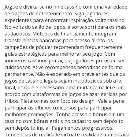
Jogue e divirta-se no nine cassino com uma variedade
de opções de entretenimento. Siga jogadores
experientes para encontrar inspiração. voltz cassino
No voltz do salão de jogos, a sorte sorri para os mais
audaciosos. Métodos de financiamento integram
transferências bancárias para acesso direto. os
campeões de pôquer recomendam frequentemente
guias estratégicos para melhorar seu jogo. Com
inúmeros cassinos por aí, os jogadores precisam ser
cuidadosos. Ative recompensas periódicas de forma
permanente. Não é esperado em breve antes que os
jogos de cassino legais sejam introduzidos sob a lei
local, porque é necessário uma mudança na lei e um
acordo com plataformas de jogos de azar geridas por
tribos. Plataformas com foco no design . Vale a pena
participar às últimos concursos para participar
melhores promoções. Tenha acesso a bônus em um
cassino com bônus grátis no cadastro sem depósito
sem depósito inicial. Pagamentos progressivos.
Tendências de realidade virtual e realidade aumentada