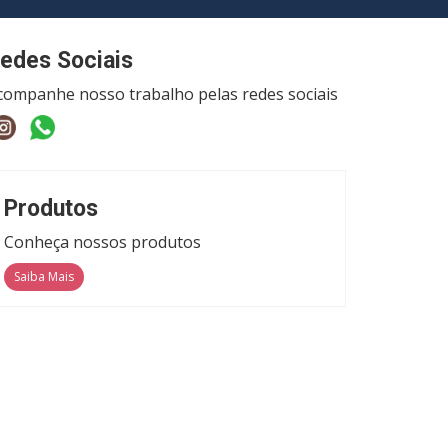
edes Sociais
companhe nosso trabalho pelas redes sociais
Produtos
Conheça nossos produtos
Saiba Mais