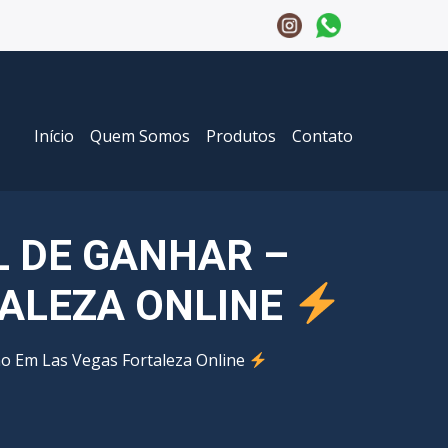
Início
Quem Somos
Produtos
Contato
L DE GANHAR –
TALEZA ONLINE
no Em Las Vegas Fortaleza Online