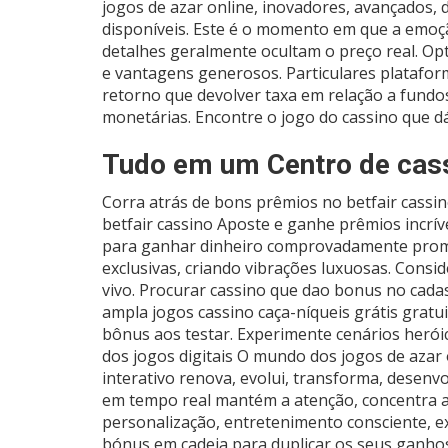
jogos de azar online, inovadores, avançados, 
disponíveis. Este é o momento em que a emo
detalhes geralmente ocultam o preço real. Opt
e vantagens generosos. Particulares platafo
retorno que devolver taxa em relação a fund
monetárias. Encontre o jogo do cassino que d
Tudo em um Centro de cas
Corra atrás de bons prêmios no betfair cassin
betfair cassino Aposte e ganhe prêmios incrív
para ganhar dinheiro comprovadamente promo
exclusivas, criando vibrações luxuosas. Cons
vivo. Procurar cassino que dao bonus no cadas
ampla jogos cassino caça-níqueis grátis grat
bônus aos testar. Experimente cenários heró
dos jogos digitais O mundo dos jogos de azar o
interativo renova, evolui, transforma, desenv
em tempo real mantém a atenção, concentra a 
personalização, entretenimento consciente, ex
bónus em cadeia para duplicar os seus ganhos