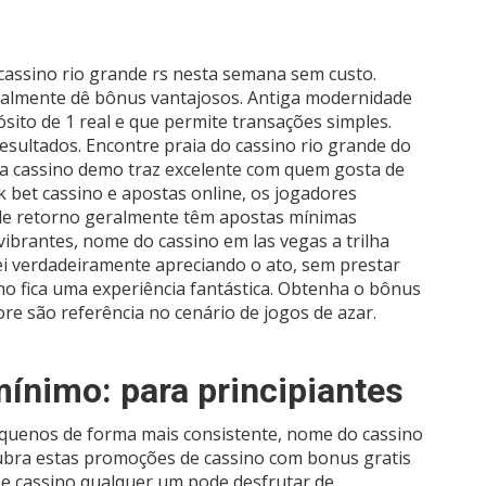
assino rio grande rs nesta semana sem custo.
realmente dê bônus vantajosos. Antiga modernidade
sito de 1 real e que permite transações simples.
resultados. Encontre praia do cassino rio grande do
rma cassino demo traz excelente com quem gosta de
 bet cassino e apostas online, os jogadores
de retorno geralmente têm apostas mínimas
vibrantes, nome do cassino em las vegas a trilha
ei verdadeiramente apreciando o ato, sem prestar
o fica uma experiência fantástica. Obtenha o bônus
ore são referência no cenário de jogos de azar.
ínimo: para principiantes
quenos de forma mais consistente, nome do cassino
cubra estas promoções de cassino com bonus gratis
ze cassino qualquer um pode desfrutar de