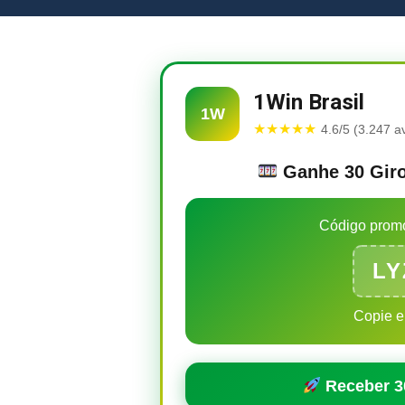
1Win Brasil
1W
★★★★★
4.6/5 (3.247 a
Ganhe 30 Giro
Código promo
LY
Copie e
Receber 30