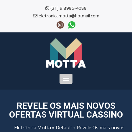
(31) 9 8986-4088
eletronicamotta@hotmail.com
Toggle
navigation
REVELE OS MAIS NOVOS
OFERTAS VIRTUAL CASSINO
Eletrônica Motta
»
Default
» Revele Os mais novos