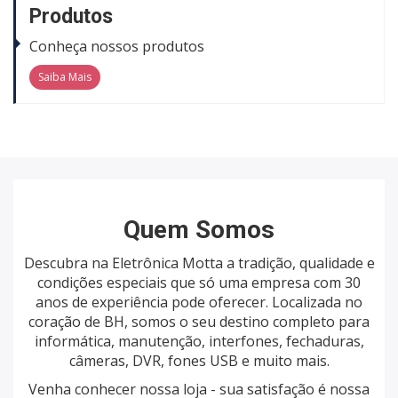
Produtos
Conheça nossos produtos
Saiba Mais
Quem Somos
Descubra na Eletrônica Motta a tradição, qualidade e
condições especiais que só uma empresa com 30
anos de experiência pode oferecer. Localizada no
coração de BH, somos o seu destino completo para
informática, manutenção, interfones, fechaduras,
câmeras, DVR, fones USB e muito mais.
Venha conhecer nossa loja - sua satisfação é nossa