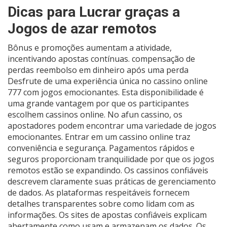
Dicas para Lucrar graças a
Jogos de azar remotos
Bônus e promoções aumentam a atividade,
incentivando apostas contínuas. compensação de
perdas reembolso em dinheiro após uma perda
Desfrute de uma experiência única no cassino online
777 com jogos emocionantes. Esta disponibilidade é
uma grande vantagem por que os participantes
escolhem cassinos online. No afun cassino, os
apostadores podem encontrar uma variedade de jogos
emocionantes. Entrar em um cassino online traz
conveniência e segurança. Pagamentos rápidos e
seguros proporcionam tranquilidade por que os jogos
remotos estão se expandindo. Os cassinos confiáveis
descrevem claramente suas práticas de gerenciamento
de dados. As plataformas respeitáveis fornecem
detalhes transparentes sobre como lidam com as
informações. Os sites de apostas confiáveis explicam
abertamente como usam e armazenam os dados. Os