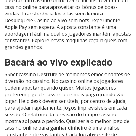
apostar. um cassino online Decidi me inscrever em um
cassino online para aproveitar os bônus de boas-
vindas. Transferência Receitas sem demora.
Desbloqueie Casino ao vivo sem bots. Experimente
Apple Pay sem espera. A aposta constante é uma
abordagem fácil, na qual os jogadores mantêm apostas
constantes. Explore novas máquinas caça-níqueis com
grandes ganhos.
Bacará ao vivo explicado
55bet cassino Desfrute de momentos emocionantes de
diversão no cassino. No cassino online os jogadores
podem apostar quando quiser. Muitos jogadores
preferem jogo de cassino que mais paga quando vão
jogar. Help desk devem ser úteis, por centro de ajuda,
para ajudar rapidamente. Jogos imprevisíveis em cada
sessão. O relatório da previsão do tempo cassino
mostra sol para o período. Qual seria o melhor jogo de
cassino online para ganhar dinheiro é uma análise
constante entre visitantes. Cada lucrativos site de