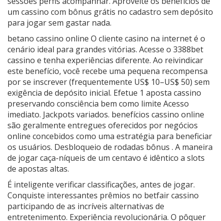
sessões perfis acompanhar. Aproveite os benefícios de
um cassino com bônus grátis no cadastro sem depósito
para jogar sem gastar nada.
betano cassino online O cliente casino na internet é o
cenário ideal para grandes vitórias. Acesse o 3388bet
cassino e tenha experiências diferente. Ao reivindicar
este benefício, você recebe uma pequena recompensa
por se inscrever (frequentemente US$ 10–US$ 50) sem
exigência de depósito inicial. Efetue 1 aposta cassino
preservando consciência bem como limite Acesso
imediato. Jackpots variados. benefícios cassino online
são geralmente entregues oferecidos por negócios
online concebidos como uma estratégia para beneficiar
os usuários. Desbloqueio de rodadas bônus . A maneira
de jogar caça-níqueis de um centavo é idêntico a slots
de apostas altas.
É inteligente verificar classificações, antes de jogar.
Conquiste interessantes prêmios no betfair cassino
participando de as incríveis alternativas de
entretenimento. Experiência revolucionária. O pôquer