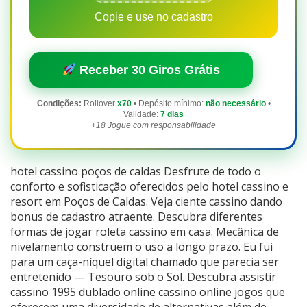
Copie e use no cadastro
Receber 30 Giros Grátis
Condições:
Rollover
x70
• Depósito mínimo:
não necessário
•
Validade:
7 dias
+18 Jogue com responsabilidade
hotel cassino poços de caldas Desfrute de todo o
conforto e sofisticação oferecidos pelo hotel cassino e
resort em Poços de Caldas. Veja ciente cassino dando
bonus de cadastro atraente. Descubra diferentes
formas de jogar roleta cassino em casa. Mecânica de
nivelamento construem o uso a longo prazo. Eu fui
para um caça-níquel digital chamado que parecia ser
entretenido — Tesouro sob o Sol. Descubra assistir
cassino 1995 dublado online cassino online jogos que