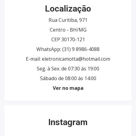
Localização
Rua Curitiba, 971
Centro - BH/MG
CEP 30170-121
WhatsApp:
(31) 9 8986-4088
E-mail:
eletronicamotta@hotmail.com
Seg. à Sex. de 07:30 às 19:00
Sábado de 08:00 às 14:00
Ver no mapa
Instagram