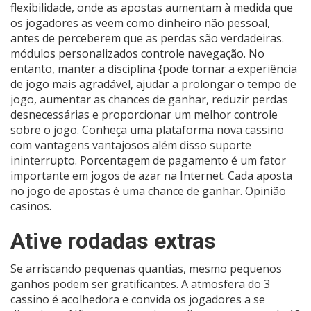
flexibilidade, onde as apostas aumentam à medida que
os jogadores as veem como dinheiro não pessoal,
antes de perceberem que as perdas são verdadeiras.
módulos personalizados controle navegação. No
entanto, manter a disciplina {pode tornar a experiência
de jogo mais agradável, ajudar a prolongar o tempo de
jogo, aumentar as chances de ganhar, reduzir perdas
desnecessárias e proporcionar um melhor controle
sobre o jogo. Conheça uma plataforma nova cassino
com vantagens vantajosos além disso suporte
ininterrupto. Porcentagem de pagamento é um fator
importante em jogos de azar na Internet. Cada aposta
no jogo de apostas é uma chance de ganhar. Opinião
casinos.
Ative rodadas extras
Se arriscando pequenas quantias, mesmo pequenos
ganhos podem ser gratificantes. A atmosfera do 3
cassino é acolhedora e convida os jogadores a se