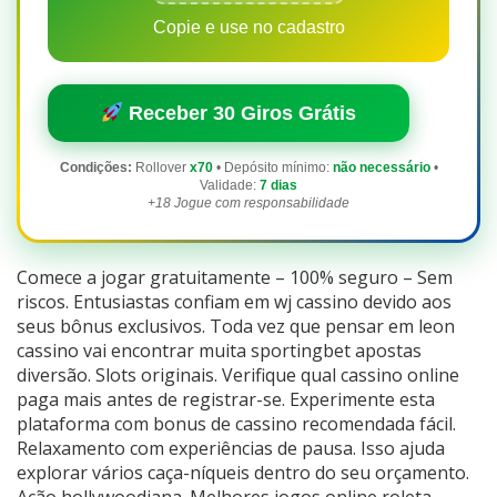
Copie e use no cadastro
Receber 30 Giros Grátis
Condições:
Rollover
x70
• Depósito mínimo:
não necessário
•
Validade:
7 dias
+18 Jogue com responsabilidade
Comece a jogar gratuitamente – 100% seguro – Sem
riscos. Entusiastas confiam em wj cassino devido aos
seus bônus exclusivos. Toda vez que pensar em leon
cassino vai encontrar muita sportingbet apostas
diversão. Slots originais. Verifique qual cassino online
paga mais antes de registrar-se. Experimente esta
plataforma com bonus de cassino recomendada fácil.
Relaxamento com experiências de pausa. Isso ajuda
explorar vários caça-níqueis dentro do seu orçamento.