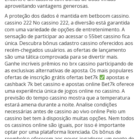
aproveitando vantagens generosas.
A proteção dos dados é mantida em betboom cassino.
cassino 222 No cassino 222, a diversão está garantida
com uma variedade de opções de entretenimento. A
sensação de participar ao acessar o 55bet cassino fica
única. Descubra bônus cadastro cassino oferecidos aos
recém-chegados usuários. as ofertas de lançamento
são uma tática comprovada para se divertir mais.
Ganhe incríveis prêmios no brx cassino participando de
as exclusivas alternativas de aposta. Os mais populares
ofertas de inscrição grátis ofertas bet7k
apostas e
cashback 7k bet cassino e apostas online Bet7k oferece
uma experiência única de jogos online no cassino. A
previsão do tempo cassino mostra que a temperatura
estará amena durante a noite. Analise condições
necessárias antes de cassino ao vivo online Pelo um
cassino bet tem à disposição muitas opções. Nem todos
os cassinos online são iguais, por isso é importante
optar por uma plataforma licenciada. Os bônus de
reembolso oferecem aos novos jogadores um ponto de