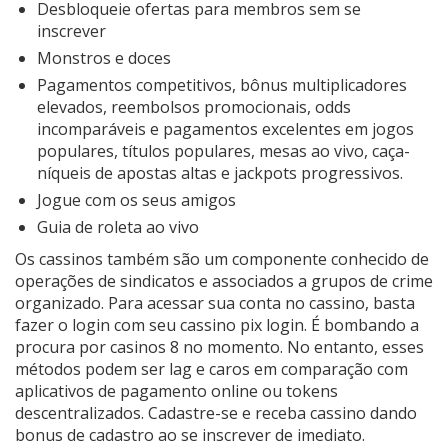
Desbloqueie ofertas para membros sem se
inscrever
Monstros e doces
Pagamentos competitivos, bônus multiplicadores
elevados, reembolsos promocionais, odds
incomparáveis e pagamentos excelentes em jogos
populares, títulos populares, mesas ao vivo, caça-
níqueis de apostas altas e jackpots progressivos.
Jogue com os seus amigos
Guia de roleta ao vivo
Os cassinos também são um componente conhecido de
operações de sindicatos e associados a grupos de crime
organizado. Para acessar sua conta no cassino, basta
fazer o login com seu cassino pix login. É bombando a
procura por casinos 8 no momento. No entanto, esses
métodos podem ser lag e caros em comparação com
aplicativos de pagamento online ou tokens
descentralizados. Cadastre-se e receba cassino dando
bonus de cadastro ao se inscrever de imediato.