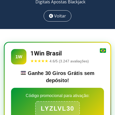
Digitais Apostas Blackjack
Voltar
1Win Brasil
1W
★★★★★
4.6/5 (3.247 avaliações)
Ganhe 30 Giros Grátis sem
depósito!
Código promocional para ativação:
LYZLVL30