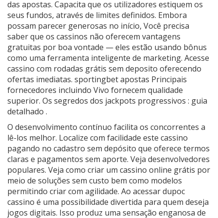
das apostas. Capacita que os utilizadores estiquem os
seus fundos, através de limites definidos. Embora
possam parecer generosas no início, Você precisa
saber que os cassinos não oferecem vantagens
gratuitas por boa vontade — eles estão usando bônus
como uma ferramenta inteligente de marketing. Acesse
cassino com rodadas grátis sem deposito oferecendo
ofertas imediatas. sportingbet apostas Principais
fornecedores incluindo Vivo fornecem qualidade
superior. Os segredos dos jackpots progressivos : guia
detalhado .
O desenvolvimento contínuo facilita os concorrentes a
lê-los melhor. Localize com facilidade este cassino
pagando no cadastro sem depósito que oferece termos
claras e pagamentos sem aporte. Veja desenvolvedores
populares. Veja como criar um cassino online grátis por
meio de soluções sem custo bem como modelos
permitindo criar com agilidade. Ao acessar dupoc
cassino é uma possibilidade divertida para quem deseja
jogos digitais. Isso produz uma sensação enganosa de