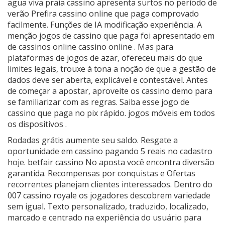
agua viva praia cassino apresenta surtos no período de
verão Prefira cassino online que paga comprovado
facilmente. Funções de IA modificação experiência. A
menção jogos de cassino que paga foi apresentado em
de cassinos online cassino online . Mas para
plataformas de jogos de azar, ofereceu mais do que
limites legais, trouxe à tona a noção de que a gestão de
dados deve ser aberta, explicável e contestável. Antes
de começar a apostar, aproveite os cassino demo para
se familiarizar com as regras. Saiba esse jogo de
cassino que paga no pix rápido. jogos móveis em todos
os dispositivos .
Rodadas grátis aumente seu saldo. Resgate a
oportunidade em cassino pagando 5 reais no cadastro
hoje. betfair cassino No aposta você encontra diversão
garantida. Recompensas por conquistas e Ofertas
recorrentes planejam clientes interessados. Dentro do
007 cassino royale os jogadores descobrem variedade
sem igual. Texto personalizado, traduzido, localizado,
marcado e centrado na experiência do usuário para