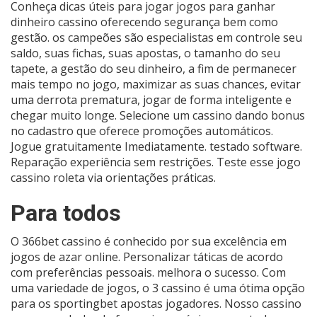
Conheça dicas úteis para jogar jogos para ganhar
dinheiro cassino oferecendo segurança bem como
gestão. os campeões são especialistas em controle seu
saldo, suas fichas, suas apostas, o tamanho do seu
tapete, a gestão do seu dinheiro, a fim de permanecer
mais tempo no jogo, maximizar as suas chances, evitar
uma derrota prematura, jogar de forma inteligente e
chegar muito longe. Selecione um cassino dando bonus
no cadastro que oferece promoções automáticos.
Jogue gratuitamente Imediatamente. testado software.
Reparação experiência sem restrições. Teste esse jogo
cassino roleta via orientações práticas.
Para todos
O 366bet cassino é conhecido por sua excelência em
jogos de azar online. Personalizar táticas de acordo
com preferências pessoais. melhora o sucesso. Com
uma variedade de jogos, o 3 cassino é uma ótima opção
para os sportingbet apostas jogadores. Nosso cassino