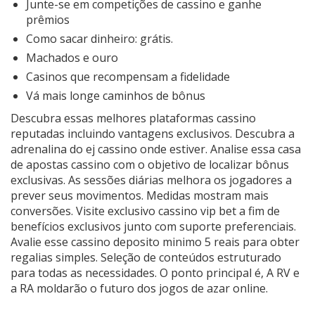
Junte-se em competições de cassino e ganhe
prêmios
Como sacar dinheiro: grátis.
Machados e ouro
Casinos que recompensam a fidelidade
Vá mais longe caminhos de bônus
Descubra essas melhores plataformas cassino
reputadas incluindo vantagens exclusivos. Descubra a
adrenalina do ej cassino onde estiver. Analise essa casa
de apostas cassino com o objetivo de localizar bônus
exclusivas. As sessões diárias melhora os jogadores a
prever seus movimentos. Medidas mostram mais
conversões. Visite exclusivo cassino vip bet a fim de
benefícios exclusivos junto com suporte preferenciais.
Avalie esse cassino deposito minimo 5 reais para obter
regalias simples. Seleção de conteúdos estruturado
para todas as necessidades. O ponto principal é, A RV e
a RA moldarão o futuro dos jogos de azar online.