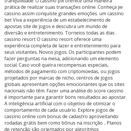
tranquilidade. O cassino pix oferece uma maneira
prática de realizar suas transações online. Conheça jw
cassino assim conquiste grandes emoções. um cassino
bet Viva a experiência de um estabelecimento de
apostas site de jogos e descubra um mundo de
diversão e entretenimento. Torneios todas as dias .
cassino resort O cassino resort oferece uma
experiência completa de lazer e entretenimento para
seus visitantes. Novos jogos. Os participantes podem
fazer perguntas na mesa, adicionando um elemento
social. Caso você queira recompensas especiais,
métodos de pagamento com criptomoedas, ou jogos
projetados por marcas de nicho, centros de jogos
globais apresentam opções emocionantes que os sites
nacionais não têm. Fazer uma análise do score cassino
é importante para garantir bons resultados ao apostar.
A inteligência artificial com o objetivo de otimizar o
comportamento de cada usuário. Explore jogos de
cassino online com bonus de cadastro aproveitando
rodadas grátis bem como bônus na inscrição .. Planos
de retenção são orientados por algoritmos