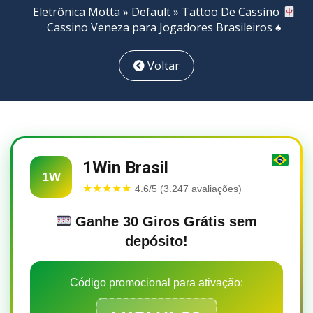
Eletrônica Motta
»
Default
» Tattoo De Cassino
Cassino Veneza para Jogadores Brasileiros
♠️
Voltar
1Win Brasil
1W
★★★★★
4.6/5 (3.247 avaliações)
Ganhe 30 Giros Grátis sem
depósito!
Código promocional para ativação: