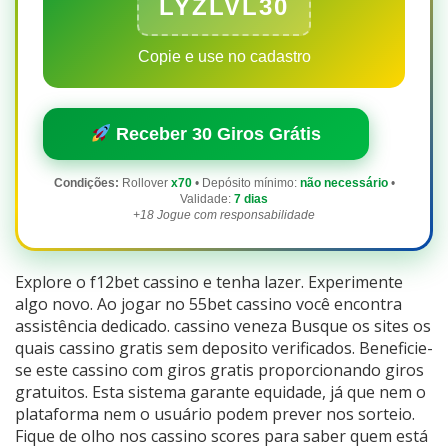
LYZLVL30
Copie e use no cadastro
Receber 30 Giros Grátis
Condições:
Rollover
x70
• Depósito mínimo:
não necessário
•
Validade:
7 dias
+18 Jogue com responsabilidade
Explore o f12bet cassino e tenha lazer. Experimente
algo novo. Ao jogar no 55bet cassino você encontra
assistência dedicado. cassino veneza Busque os sites os
quais cassino gratis sem deposito verificados. Beneficie-
se este cassino com giros gratis proporcionando giros
gratuitos. Esta sistema garante equidade, já que nem o
plataforma nem o usuário podem prever nos sorteio.
Fique de olho nos cassino scores para saber quem está