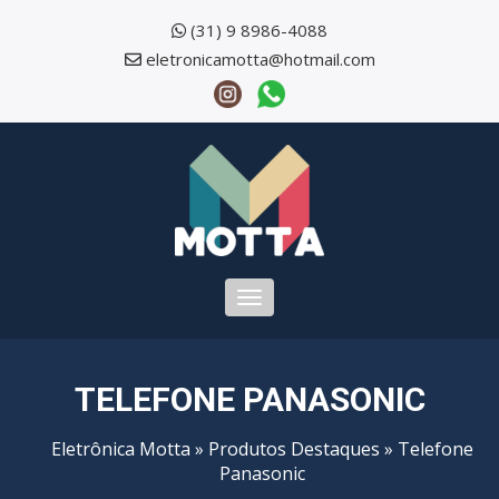
(31) 9 8986-4088
eletronicamotta@hotmail.com
Toggle
navigation
TELEFONE PANASONIC
Eletrônica Motta
»
Produtos Destaques
» Telefone
Panasonic