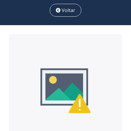
Voltar