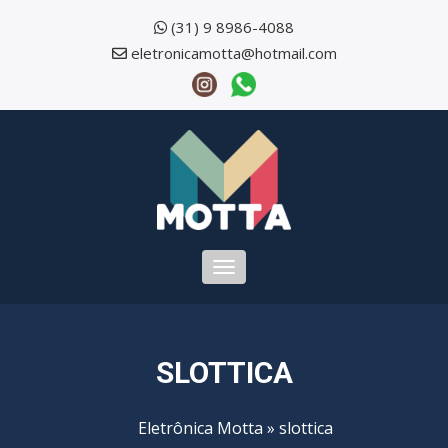
(31) 9 8986-4088
eletronicamotta@hotmail.com
Toggle
navigation
SLOTTICA
Eletrônica Motta
»
slottica